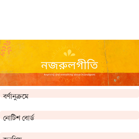
বর্ণানুক্রমে
নোটিশ বোর্ড