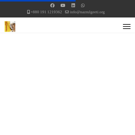
+880 191 1219362
info@nazrulgeeti.org