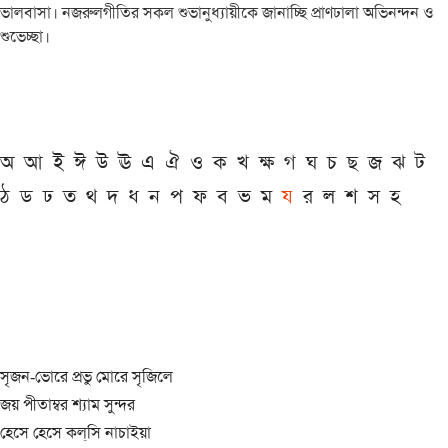
ভালবাসা। নজরুলগীতির সকল শুভানুধ্যায়ীকে জানাচ্ছি প্রাণঢালা অভিনন্দন ও
শুভেচ্ছা।
অ
আ
ই
ঈ
উ
ঊ
এ
ঐ
ও
ক
খ
ক্ষ
গ
ঘ
চ
ছ
জ
ঝ
ট
ঠ
ড
ঢ
ত
থ
দ
ধ
ন
প
ফ
ব
ভ
ম
য
র
ল
শ
স
হ
সৃজন-ভোরে প্রভু মোরে সৃজিলে
জয় পীতাম্বর শ্যাম সুন্দর
হেসে হেসে কল্‌সি নাচাইয়া