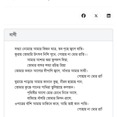
বাণী
সন্ধ্যা নেমেছে আমার বিজন ঘরে, তব গৃহে জ্বলে বাতি।

ফুরায় তোমারি উৎসব নিশি সুখে, পোহায় না মোর রাতি।।

	আমার আশার ঝরা ফুলদল দিয়া,

	তোমার বাসর শয্যা রচিছ প্রিয়া

তোমার ভবনে আলোর দীপালি জ্বলে, আঁধার আমার সাথী।

					পোহায় না মোর রাতি।।

ঘুমায়ে পড়েছে আমার কাননে কুহু, নীরব হয়েছে গান;

তোমার কুঞ্জে গানের পাখিরা তুলিয়াছে কলতান।

	পৃথিবীর আলো মোর চোখে নিভে আসে,

	বাজিছে বাঁশরি তোমার মিলন-রাসে;

ওপারের বাঁশি আমায় ডাকিবে কবে, আছি তাই কান পাতি।
