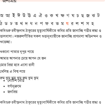
জনপ্রিয়
অ
আ
ই
ঈ
উ
ঊ
এ
ঐ
ও
ক
খ
ক্ষ
গ
ঘ
চ
ছ
জ
ঝ
ট
ঠ
ড
ঢ
ত
থ
দ
ধ
ন
প
ফ
ব
ভ
ম
য
র
ল
শ
স
হ
কবিগুরু রবীন্দ্রনাথ ঠাকুরের মৃত্যুবার্ষিকীতে কবির প্রতি জানাচ্ছি গভীর শ্রদ্ধা ও
ভালবাসা। নজরুলগীতির সকল শুভানুধ্যায়ীকে জানাচ্ছি প্রাণঢালা অভিনন্দন ও
শুভেচ্ছা।
শুকনো পাতার নূপুর পায়ে
আমার আপনার চেয়ে আপন যে জন
মোর প্রিয়া হবে এসো রানী
খেলিছ এ বিশ্ব লয়ে
রুম্ ঝুম্ ঝুম্ ঝুম্ রুম্ ঝুম্ ঝুম্
নোটিশ বোর্ড
বর্ণানুক্রমে
জনপ্রিয়
কবিগুরু রবীন্দ্রনাথ ঠাকুরের মৃত্যুবার্ষিকীতে কবির প্রতি জানাচ্ছি গভীর শ্রদ্ধা ও