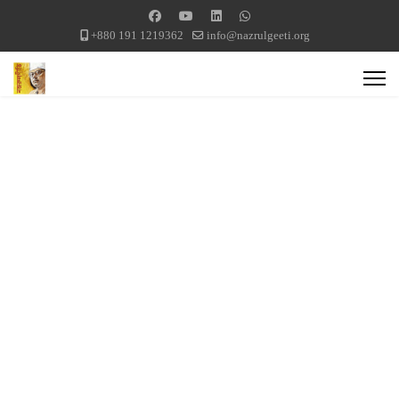
+880 191 1219362
info@nazrulgeeti.org