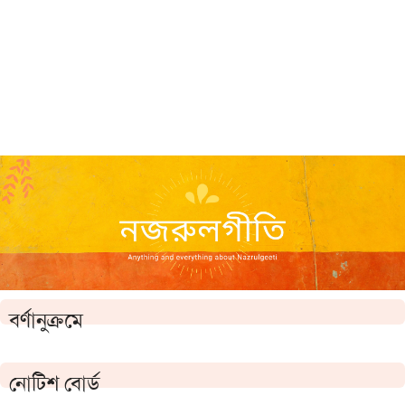
বর্ণানুক্রমে
নোটিশ বোর্ড