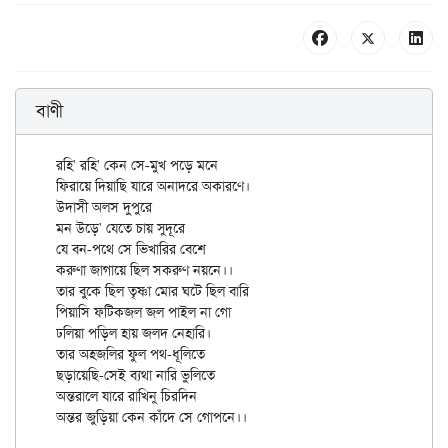
বাণী
রহি' রহি' কেন সে-মুখ পড়ে মনে

ফিরায়ে দিয়াছি যারে অনাদরে অকারণে।

উদাসী অলস দুপুরে

মন উড়ে' যেতে চায় সুদূরে

যে বন-পথে সে ভিখারির বেশে

করুণা জাগায়ে ছিল সকরুণ নয়নে।।

তার বুকে ছিল তৃষ্ণা মোর ঘটে ছিল বারি

পিয়াসি ফটিকজল জল পাইল না গো

ঢলিয়া পড়িল হায় জলদ নেহারি।

তার অহ্জলির ফুল পথ-ধূলিতে

ছড়ায়েছি-সেই ব্যথা নারি ভুলিতে

অন্তরালে যারে রাখিনু চিরদিন
