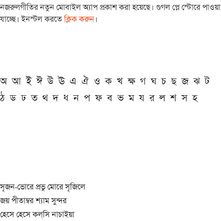
নজরুলগীতির নতুন মোবাইল অ্যাপ প্রকাশ করা হয়েছে। গুগল প্লে স্টোরে পাওয়া
যাচ্ছে। ইনস্টল করতে
ক্লিক করুন
।
অ
আ
ই
ঈ
উ
ঊ
এ
ঐ
ও
ক
খ
ক্ষ
গ
ঘ
চ
ছ
জ
ঝ
ট
ঠ
ড
ঢ
ত
থ
দ
ধ
ন
প
ফ
ব
ভ
ম
য
র
ল
শ
স
হ
সৃজন-ভোরে প্রভু মোরে সৃজিলে
জয় পীতাম্বর শ্যাম সুন্দর
হেসে হেসে কল্‌সি নাচাইয়া