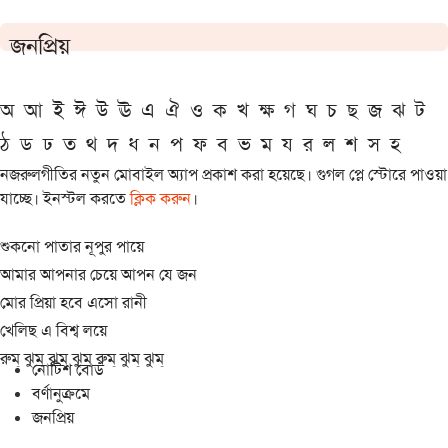
জনপ্রিয়
অ
আ
ই
ঈ
উ
ঊ
এ
ঐ
ও
ক
খ
ক্ষ
গ
ঘ
চ
ছ
জ
ঝ
ট
ঠ
ড
ঢ
ত
থ
দ
ধ
ন
প
ফ
ব
ভ
ম
য
র
ল
শ
স
হ
নজরুলগীতির নতুন মোবাইল অ্যাপ প্রকাশ করা হয়েছে। গুগল প্লে স্টোরে পাওয়া
যাচ্ছে। ইনস্টল করতে
ক্লিক করুন
।
শুকনো পাতার নূপুর পায়ে
আমার আপনার চেয়ে আপন যে জন
মোর প্রিয়া হবে এসো রানী
খেলিছ এ বিশ্ব লয়ে
রুম্ ঝুম্ ঝুম্ ঝুম্ রুম্ ঝুম্ ঝুম্
নোটিশ বোর্ড
বর্ণানুক্রমে
জনপ্রিয়