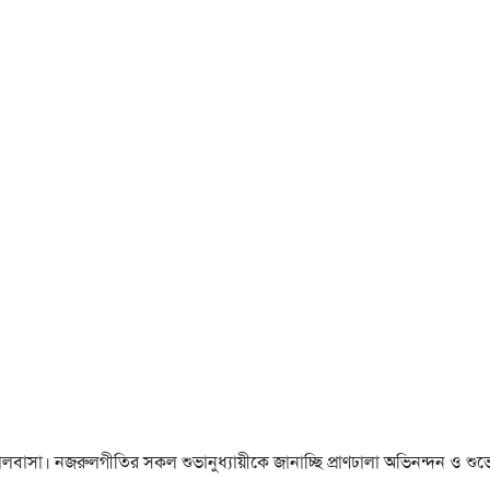
া ও ভালবাসা। নজরুলগীতির সকল শুভানুধ্যায়ীকে জানাচ্ছি প্রাণঢালা অভিনন্দন ও শুভে