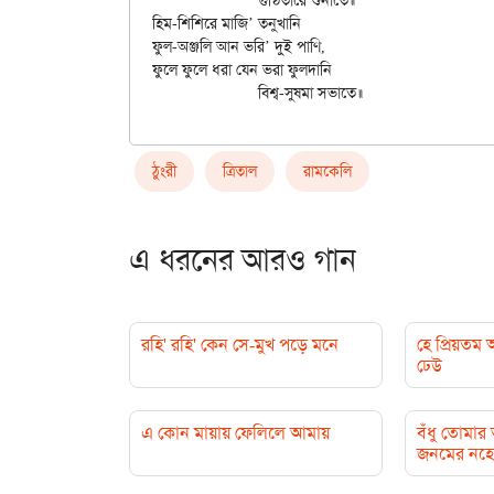
		গুণ্ঠিতারে শুনাতে॥

হিম-শিশিরে মাজি’ তনুখানি

ফুল-অঞ্জলি আন ভরি’ দুই পাণি,

ফুলে ফুলে ধরা যেন ভরা ফুলদানি

ঠুংরী
ত্রিতাল
রামকেলি
এ ধরনের আরও গান
রহি' রহি' কেন সে-মুখ পড়ে মনে
হে প্রিয়তম
ঢেউ
এ কোন মায়ায় ফেলিলে আমায়
বঁধু তোমা
জনমের নহে