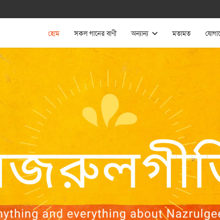
হোম
সকল গানের বাণী
অন্যান্য
মতামত
যোগা