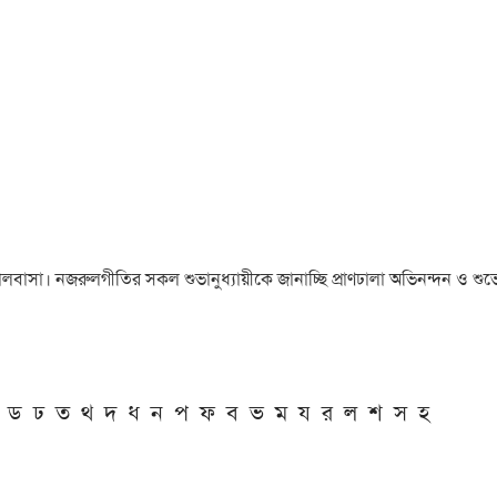
া ও ভালবাসা। নজরুলগীতির সকল শুভানুধ্যায়ীকে জানাচ্ছি প্রাণঢালা অভিনন্দন ও শুভে
ড
ঢ
ত
থ
দ
ধ
ন
প
ফ
ব
ভ
ম
য
র
ল
শ
স
হ