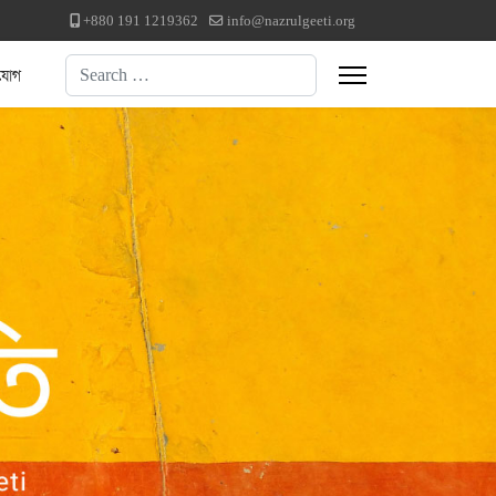
+880 191 1219362
info@nazrulgeeti.org
Search
যোগ