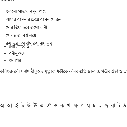
শুকনো পাতার নূপুর পায়ে
আমার আপনার চেয়ে আপন যে জন
মোর প্রিয়া হবে এসো রানী
খেলিছ এ বিশ্ব লয়ে
রুম্ ঝুম্ ঝুম্ ঝুম্ রুম্ ঝুম্ ঝুম্
নোটিশ বোর্ড
বর্ণানুক্রমে
জনপ্রিয়
কবিগুরু রবীন্দ্রনাথ ঠাকুরের মৃত্যুবার্ষিকীতে কবির প্রতি জানাচ্ছি গভীর শ্রদ্ধ
অ
আ
ই
ঈ
উ
ঊ
এ
ঐ
ও
ক
খ
ক্ষ
গ
ঘ
চ
ছ
জ
ঝ
ট
ঠ