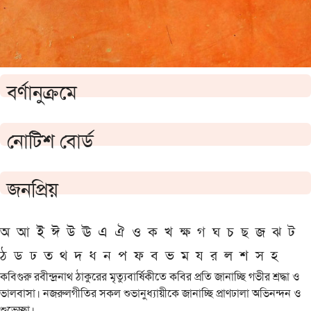
বর্ণানুক্রমে
নোটিশ বোর্ড
জনপ্রিয়
অ
আ
ই
ঈ
উ
ঊ
এ
ঐ
ও
ক
খ
ক্ষ
গ
ঘ
চ
ছ
জ
ঝ
ট
ঠ
ড
ঢ
ত
থ
দ
ধ
ন
প
ফ
ব
ভ
ম
য
র
ল
শ
স
হ
কবিগুরু রবীন্দ্রনাথ ঠাকুরের মৃত্যুবার্ষিকীতে কবির প্রতি জানাচ্ছি গভীর শ্রদ্ধা ও
ভালবাসা। নজরুলগীতির সকল শুভানুধ্যায়ীকে জানাচ্ছি প্রাণঢালা অভিনন্দন ও
শুভেচ্ছা।