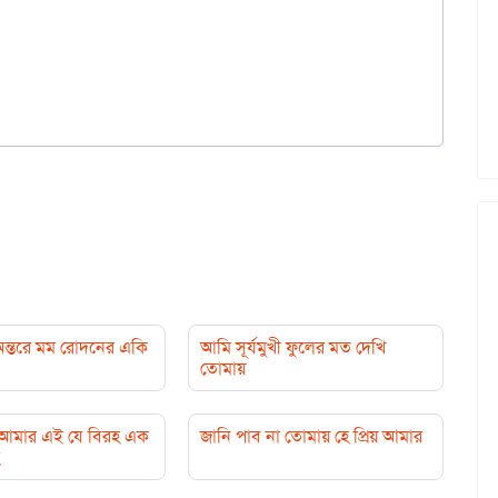
 অন্তরে মম রোদনের একি
আমি সূর্যমুখী ফুলের মত দেখি
তোমায়
র আমার এই যে বিরহ এক
জানি পাব না তোমায় হে প্রিয় আমার