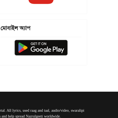
মোবাইল অ্যাপ
al. All lyrics, used raag and taal, audio/video, swaralipi
us and help spread Nazrulgeeti worldwide.