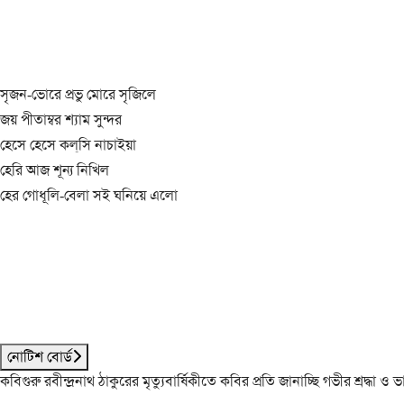
সৃজন-ভোরে প্রভু মোরে সৃজিলে
জয় পীতাম্বর শ্যাম সুন্দর
হেসে হেসে কল্‌সি নাচাইয়া
হেরি আজ শূন্য নিখিল
হের গোধূলি-বেলা সই ঘনিয়ে এলো
নোটিশ বোর্ড
কবিগুরু রবীন্দ্রনাথ ঠাকুরের মৃত্যুবার্ষিকীতে কবির প্রতি জানাচ্ছি গভীর শ্রদ্ধ