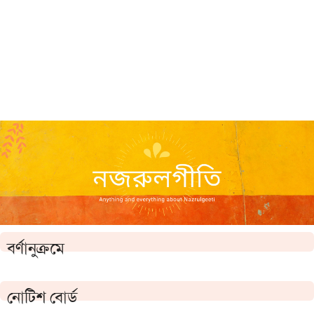
বর্ণানুক্রমে
নোটিশ বোর্ড