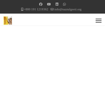
+880 191 1219362
info@nazrulgeeti.org