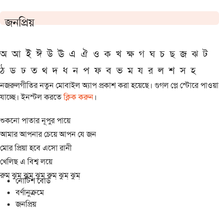
জনপ্রিয়
অ
আ
ই
ঈ
উ
ঊ
এ
ঐ
ও
ক
খ
ক্ষ
গ
ঘ
চ
ছ
জ
ঝ
ট
ঠ
ড
ঢ
ত
থ
দ
ধ
ন
প
ফ
ব
ভ
ম
য
র
ল
শ
স
হ
নজরুলগীতির নতুন মোবাইল অ্যাপ প্রকাশ করা হয়েছে। গুগল প্লে স্টোরে পাওয়া
যাচ্ছে। ইনস্টল করতে
ক্লিক করুন
।
শুকনো পাতার নূপুর পায়ে
আমার আপনার চেয়ে আপন যে জন
মোর প্রিয়া হবে এসো রানী
খেলিছ এ বিশ্ব লয়ে
রুম্ ঝুম্ ঝুম্ ঝুম্ রুম্ ঝুম্ ঝুম্
নোটিশ বোর্ড
বর্ণানুক্রমে
জনপ্রিয়