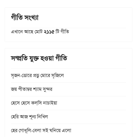
গীতি সংখ্যা
এখানে আছে মোট
২১১৫
টি গীতি
সম্প্রতি যুক্ত হওয়া গীতি
সৃজন-ভোরে প্রভু মোরে সৃজিলে
জয় পীতাম্বর শ্যাম সুন্দর
হেসে হেসে কল্‌সি নাচাইয়া
হেরি আজ শূন্য নিখিল
হের গোধূলি-বেলা সই ঘনিয়ে এলো