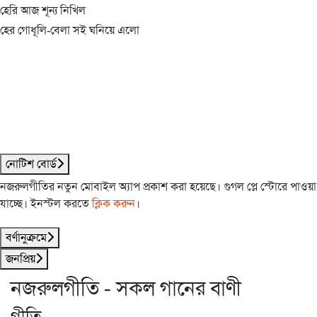
হেরি আজ শূন্য নিখিল
হের গোধূলি-বেলা সই ঘনিয়ে এলো
নোটিশ বোর্ড
নজরুলগীতির নতুন মোবাইল অ্যাপ প্রকাশ করা হয়েছে। গুগল প্লে স্টোরে পাওয়া
যাচ্ছে। ইনস্টল করতে
ক্লিক করুন
।
বর্ণানুক্রমে
জনপ্রিয়
নজরুলগীতি - সকল গানের বাণী