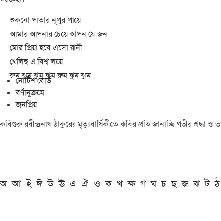
শুকনো পাতার নূপুর পায়ে
আমার আপনার চেয়ে আপন যে জন
মোর প্রিয়া হবে এসো রানী
খেলিছ এ বিশ্ব লয়ে
রুম্ ঝুম্ ঝুম্ ঝুম্ রুম্ ঝুম্ ঝুম্
নোটিশ বোর্ড
বর্ণানুক্রমে
জনপ্রিয়
কবিগুরু রবীন্দ্রনাথ ঠাকুরের মৃত্যুবার্ষিকীতে কবির প্রতি জানাচ্ছি গভীর শ্রদ্ধ
অ
আ
ই
ঈ
উ
ঊ
এ
ঐ
ও
ক
খ
ক্ষ
গ
ঘ
চ
ছ
জ
ঝ
ট
ঠ