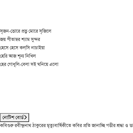
সৃজন-ভোরে প্রভু মোরে সৃজিলে
জয় পীতাম্বর শ্যাম সুন্দর
হেসে হেসে কল্‌সি নাচাইয়া
হেরি আজ শূন্য নিখিল
হের গোধূলি-বেলা সই ঘনিয়ে এলো
নোটিশ বোর্ড
কবিগুরু রবীন্দ্রনাথ ঠাকুরের মৃত্যুবার্ষিকীতে কবির প্রতি জানাচ্ছি গভীর শ্রদ্ধ