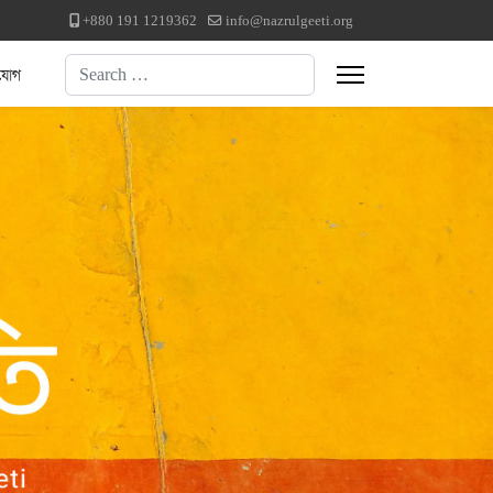
+880 191 1219362
info@nazrulgeeti.org
Search
যোগ