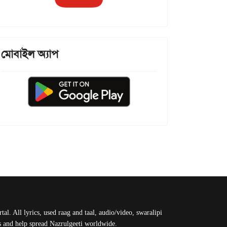
মোবাইল অ্যাপ
al. All lyrics, used raag and taal, audio/video, swaralipi
us and help spread Nazrulgeeti worldwide.