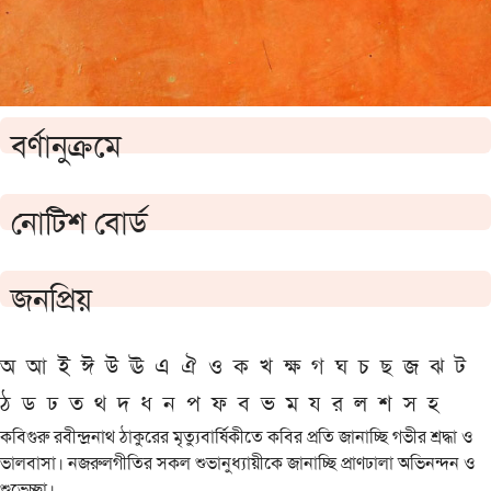
বর্ণানুক্রমে
নোটিশ বোর্ড
জনপ্রিয়
অ
আ
ই
ঈ
উ
ঊ
এ
ঐ
ও
ক
খ
ক্ষ
গ
ঘ
চ
ছ
জ
ঝ
ট
ঠ
ড
ঢ
ত
থ
দ
ধ
ন
প
ফ
ব
ভ
ম
য
র
ল
শ
স
হ
কবিগুরু রবীন্দ্রনাথ ঠাকুরের মৃত্যুবার্ষিকীতে কবির প্রতি জানাচ্ছি গভীর শ্রদ্ধা ও
ভালবাসা। নজরুলগীতির সকল শুভানুধ্যায়ীকে জানাচ্ছি প্রাণঢালা অভিনন্দন ও
শুভেচ্ছা।