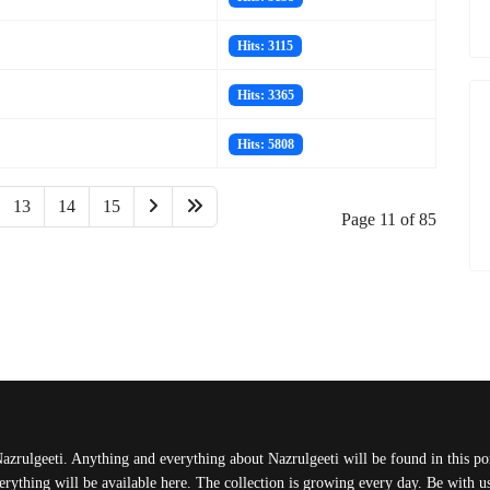
Hits: 3115
Hits: 3365
Hits: 5808
13
14
15
Page 11 of 85
Nazrulgeeti. Anything and everything about Nazrulgeeti will be found in this port
rything will be available here. The collection is growing every day. Be with 