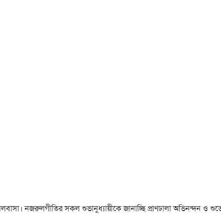
া ও ভালবাসা। নজরুলগীতির সকল শুভানুধ্যায়ীকে জানাচ্ছি প্রাণঢালা অভিনন্দন ও শুভে