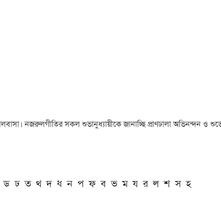
া ও ভালবাসা। নজরুলগীতির সকল শুভানুধ্যায়ীকে জানাচ্ছি প্রাণঢালা অভিনন্দন ও শুভে
ড
ঢ
ত
থ
দ
ধ
ন
প
ফ
ব
ভ
ম
য
র
ল
শ
স
হ