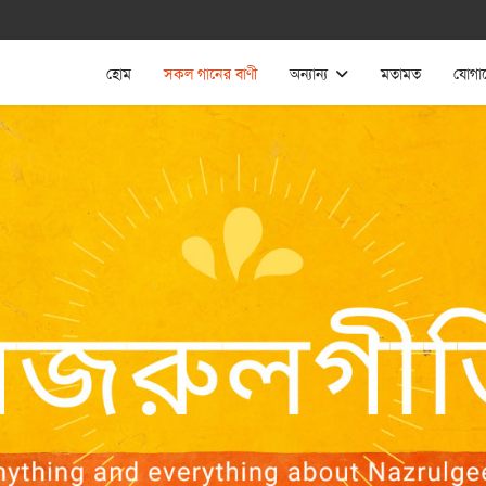
হোম
সকল গানের বাণী
অন্যান্য
মতামত
যোগা