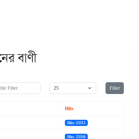
ের বাণী
le Filter
Display #
Filter
Hits
Hits: 15515
Hits: 23310