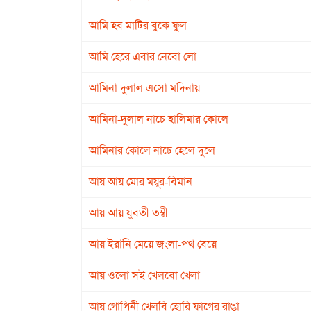
আমি হব মাটির বুকে ফুল
আমি হেরে এবার নেবো লো
আমিনা দুলাল এসো মদিনায়
আমিনা-দুলাল নাচে হালিমার কোলে
আমিনার কোলে নাচে হেলে দুলে
আয় আয় মোর ময়ূর-বিমান
আয় আয় যুবতী তম্বী
আয় ইরানি মেয়ে জংলা-পথ বেয়ে
আয় ওলো সই খেলবো খেলা
আয় গোপিনী খেলবি হোরি ফাগের রাঙা