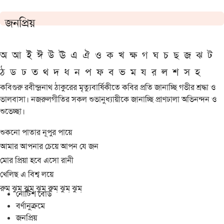
জনপ্রিয়
অ
আ
ই
ঈ
উ
ঊ
এ
ঐ
ও
ক
খ
ক্ষ
গ
ঘ
চ
ছ
জ
ঝ
ট
ঠ
ড
ঢ
ত
থ
দ
ধ
ন
প
ফ
ব
ভ
ম
য
র
ল
শ
স
হ
কবিগুরু রবীন্দ্রনাথ ঠাকুরের মৃত্যুবার্ষিকীতে কবির প্রতি জানাচ্ছি গভীর শ্রদ্ধা ও
ভালবাসা। নজরুলগীতির সকল শুভানুধ্যায়ীকে জানাচ্ছি প্রাণঢালা অভিনন্দন ও
শুভেচ্ছা।
শুকনো পাতার নূপুর পায়ে
আমার আপনার চেয়ে আপন যে জন
মোর প্রিয়া হবে এসো রানী
খেলিছ এ বিশ্ব লয়ে
রুম্ ঝুম্ ঝুম্ ঝুম্ রুম্ ঝুম্ ঝুম্
নোটিশ বোর্ড
বর্ণানুক্রমে
জনপ্রিয়