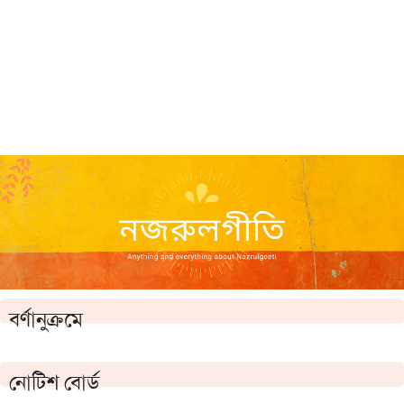
বর্ণানুক্রমে
নোটিশ বোর্ড