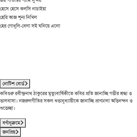
জয় পীতাম্বর শ্যাম সুন্দর
হেসে হেসে কল্‌সি নাচাইয়া
হেরি আজ শূন্য নিখিল
হের গোধূলি-বেলা সই ঘনিয়ে এলো
নোটিশ বোর্ড
কবিগুরু রবীন্দ্রনাথ ঠাকুরের মৃত্যুবার্ষিকীতে কবির প্রতি জানাচ্ছি গভীর শ্রদ্ধা ও
ভালবাসা। নজরুলগীতির সকল শুভানুধ্যায়ীকে জানাচ্ছি প্রাণঢালা অভিনন্দন ও
শুভেচ্ছা।
বর্ণানুক্রমে
জনপ্রিয়