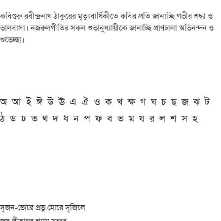
কবিগুরু রবীন্দ্রনাথ ঠাকুরের মৃত্যুবার্ষিকীতে কবির প্রতি জানাচ্ছি গভীর শ্রদ্ধা ও
ভালবাসা। নজরুলগীতির সকল শুভানুধ্যায়ীকে জানাচ্ছি প্রাণঢালা অভিনন্দন ও
শুভেচ্ছা।
অ
আ
ই
ঈ
উ
ঊ
এ
ঐ
ও
ক
খ
ক্ষ
গ
ঘ
চ
ছ
জ
ঝ
ট
ঠ
ড
ঢ
ত
থ
দ
ধ
ন
প
ফ
ব
ভ
ম
য
র
ল
শ
স
হ
সৃজন-ভোরে প্রভু মোরে সৃজিলে