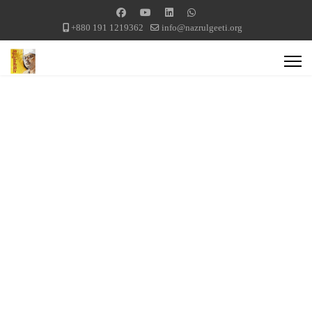
+880 191 1219362
info@nazrulgeeti.org