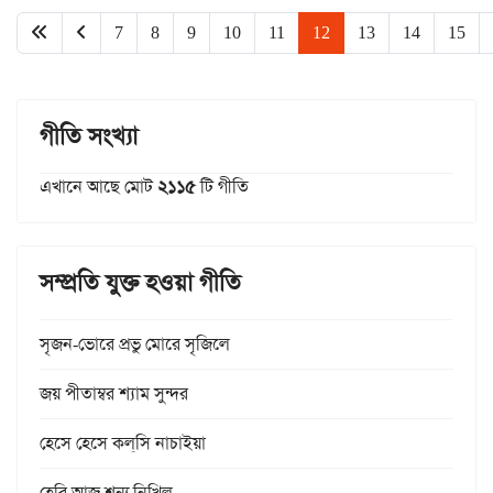
7
8
9
10
11
12
13
14
15
গীতি সংখ্যা
এখানে আছে মোট
২১১৫
টি গীতি
সম্প্রতি যুক্ত হওয়া গীতি
সৃজন-ভোরে প্রভু মোরে সৃজিলে
জয় পীতাম্বর শ্যাম সুন্দর
হেসে হেসে কল্‌সি নাচাইয়া
হেরি আজ শূন্য নিখিল