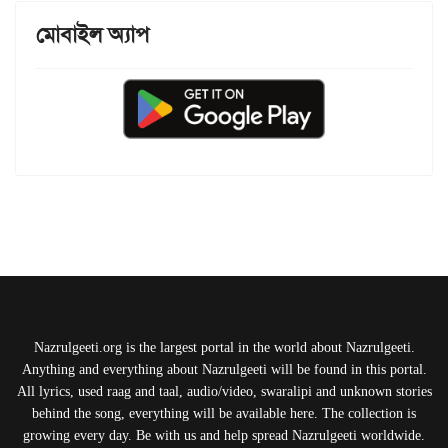
মোবাইল অ্যাপ
Nazrulgeeti.org is the largest portal in the world about Nazrulgeeti.
Anything and everything about Nazrulgeeti will be found in this portal.
All lyrics, used raag and taal, audio/video, swaralipi and unknown stories
behind the song, everything will be available here. The collection is
growing every day. Be with us and help spread Nazrulgeeti worldwide.