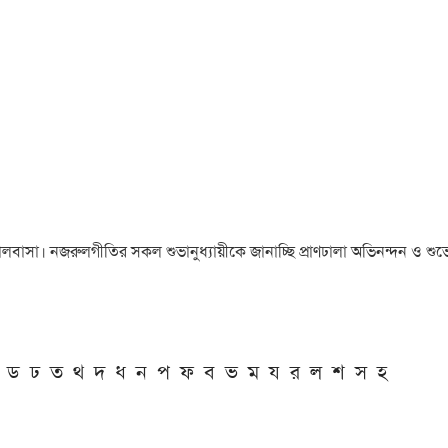
া ও ভালবাসা। নজরুলগীতির সকল শুভানুধ্যায়ীকে জানাচ্ছি প্রাণঢালা অভিনন্দন ও শুভে
ড
ঢ
ত
থ
দ
ধ
ন
প
ফ
ব
ভ
ম
য
র
ল
শ
স
হ