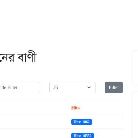
ের বাণী
le Filter
Display #
Filter
Hits
Hits: 1862
Hits: 16552