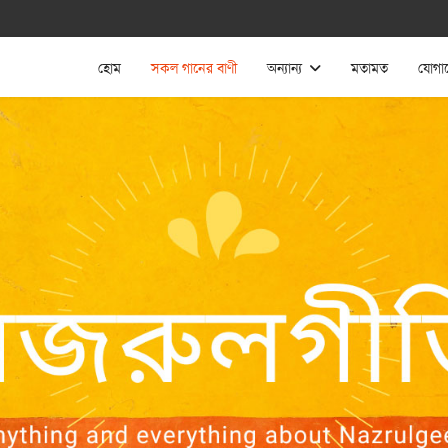
হোম
সকল গানের বাণী
অন্যান্য
মতামত
যোগা