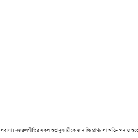
া ও ভালবাসা। নজরুলগীতির সকল শুভানুধ্যায়ীকে জানাচ্ছি প্রাণঢালা অভিনন্দন ও শুভে