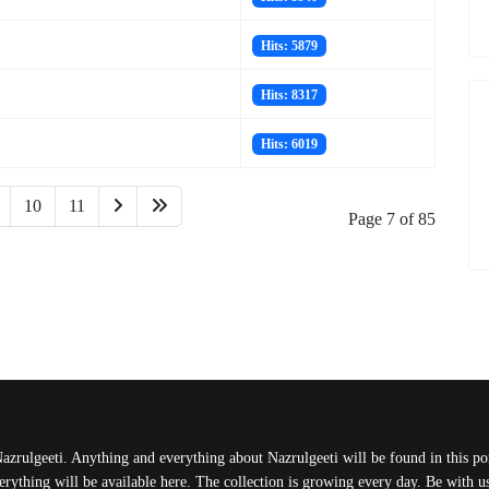
Hits: 5879
Hits: 8317
Hits: 6019
10
11
Page 7 of 85
Nazrulgeeti. Anything and everything about Nazrulgeeti will be found in this port
rything will be available here. The collection is growing every day. Be with 