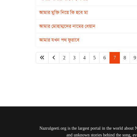
আমার মুক্তি নিয়ে কি হবে মা
আমার মোহাম্মদের নামের ধেয়ান
আমার যখন পথ ফুরাবে
2
3
4
5
6
7
8
9
Nazrulgeeti.org is the largest portal in the world about 
and unknown stories behind the song, eve