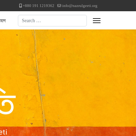
+880 191 1219362
info@nazrulgeeti.org
Search
যোগ