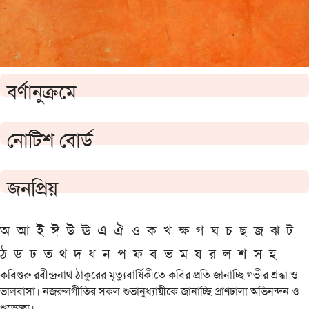
বর্ণানুক্রমে
নোটিশ বোর্ড
জনপ্রিয়
অ
আ
ই
ঈ
উ
ঊ
এ
ঐ
ও
ক
খ
ক্ষ
গ
ঘ
চ
ছ
জ
ঝ
ট
ঠ
ড
ঢ
ত
থ
দ
ধ
ন
প
ফ
ব
ভ
ম
য
র
ল
শ
স
হ
কবিগুরু রবীন্দ্রনাথ ঠাকুরের মৃত্যুবার্ষিকীতে কবির প্রতি জানাচ্ছি গভীর শ্রদ্ধা ও
ভালবাসা। নজরুলগীতির সকল শুভানুধ্যায়ীকে জানাচ্ছি প্রাণঢালা অভিনন্দন ও
শুভেচ্ছা।