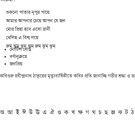
শুকনো পাতার নূপুর পায়ে
আমার আপনার চেয়ে আপন যে জন
মোর প্রিয়া হবে এসো রানী
খেলিছ এ বিশ্ব লয়ে
রুম্ ঝুম্ ঝুম্ ঝুম্ রুম্ ঝুম্ ঝুম্
নোটিশ বোর্ড
বর্ণানুক্রমে
জনপ্রিয়
কবিগুরু রবীন্দ্রনাথ ঠাকুরের মৃত্যুবার্ষিকীতে কবির প্রতি জানাচ্ছি গভীর শ্রদ্ধ
অ
আ
ই
ঈ
উ
ঊ
এ
ঐ
ও
ক
খ
ক্ষ
গ
ঘ
চ
ছ
জ
ঝ
ট
ঠ