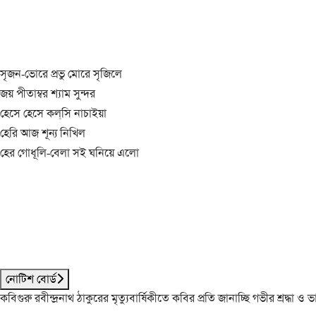
সৃজন-ভোরে প্রভু মোরে সৃজিলে
জয় পীতাম্বর শ্যাম সুন্দর
হেসে হেসে কল্‌সি নাচাইয়া
হেরি আজ শূন্য নিখিল
হের গোধূলি-বেলা সই ঘনিয়ে এলো
নোটিশ বোর্ড
কবিগুরু রবীন্দ্রনাথ ঠাকুরের মৃত্যুবার্ষিকীতে কবির প্রতি জানাচ্ছি গভীর শ্রদ্ধ