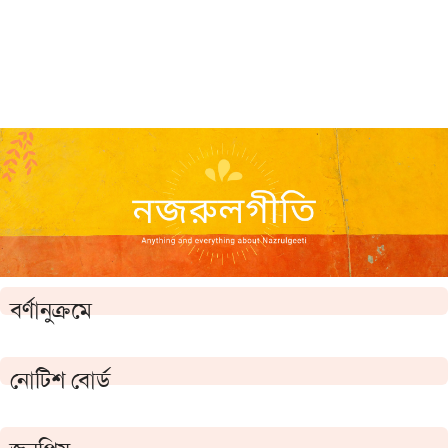
বর্ণানুক্রমে
নোটিশ বোর্ড