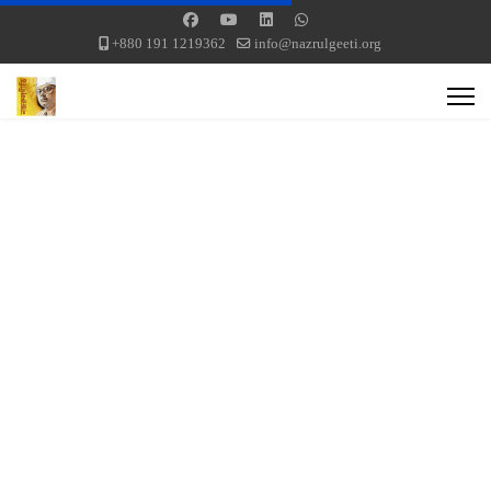
+880 191 1219362
info@nazrulgeeti.org