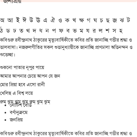
জনপ্রিয়
অ
আ
ই
ঈ
উ
ঊ
এ
ঐ
ও
ক
খ
ক্ষ
গ
ঘ
চ
ছ
জ
ঝ
ট
ঠ
ড
ঢ
ত
থ
দ
ধ
ন
প
ফ
ব
ভ
ম
য
র
ল
শ
স
হ
কবিগুরু রবীন্দ্রনাথ ঠাকুরের মৃত্যুবার্ষিকীতে কবির প্রতি জানাচ্ছি গভীর শ্রদ্ধা ও
ভালবাসা। নজরুলগীতির সকল শুভানুধ্যায়ীকে জানাচ্ছি প্রাণঢালা অভিনন্দন ও
শুভেচ্ছা।
শুকনো পাতার নূপুর পায়ে
আমার আপনার চেয়ে আপন যে জন
মোর প্রিয়া হবে এসো রানী
খেলিছ এ বিশ্ব লয়ে
রুম্ ঝুম্ ঝুম্ ঝুম্ রুম্ ঝুম্ ঝুম্
নোটিশ বোর্ড
বর্ণানুক্রমে
জনপ্রিয়
কবিগুরু রবীন্দ্রনাথ ঠাকুরের মৃত্যুবার্ষিকীতে কবির প্রতি জানাচ্ছি গভীর শ্রদ্ধা ও