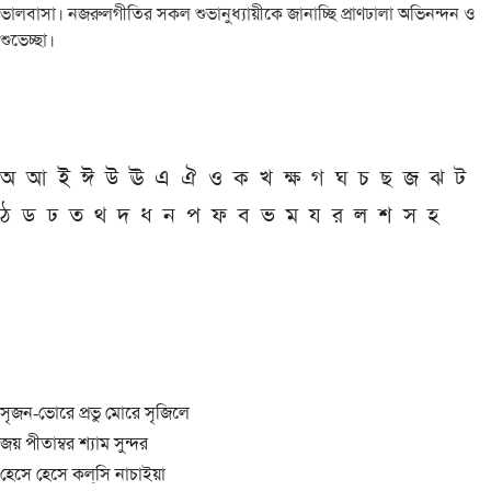
ভালবাসা। নজরুলগীতির সকল শুভানুধ্যায়ীকে জানাচ্ছি প্রাণঢালা অভিনন্দন ও
শুভেচ্ছা।
অ
আ
ই
ঈ
উ
ঊ
এ
ঐ
ও
ক
খ
ক্ষ
গ
ঘ
চ
ছ
জ
ঝ
ট
ঠ
ড
ঢ
ত
থ
দ
ধ
ন
প
ফ
ব
ভ
ম
য
র
ল
শ
স
হ
সৃজন-ভোরে প্রভু মোরে সৃজিলে
জয় পীতাম্বর শ্যাম সুন্দর
হেসে হেসে কল্‌সি নাচাইয়া