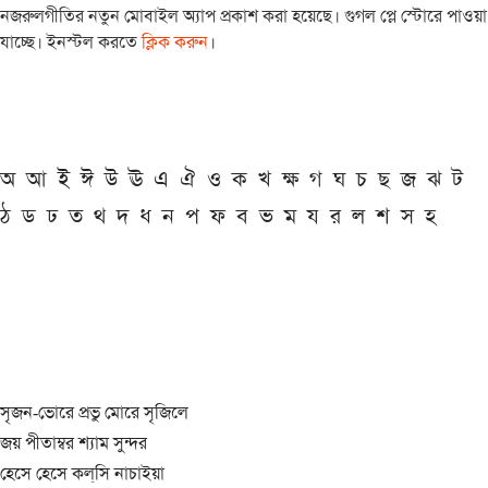
নজরুলগীতির নতুন মোবাইল অ্যাপ প্রকাশ করা হয়েছে। গুগল প্লে স্টোরে পাওয়া
যাচ্ছে। ইনস্টল করতে
ক্লিক করুন
।
অ
আ
ই
ঈ
উ
ঊ
এ
ঐ
ও
ক
খ
ক্ষ
গ
ঘ
চ
ছ
জ
ঝ
ট
ঠ
ড
ঢ
ত
থ
দ
ধ
ন
প
ফ
ব
ভ
ম
য
র
ল
শ
স
হ
সৃজন-ভোরে প্রভু মোরে সৃজিলে
জয় পীতাম্বর শ্যাম সুন্দর
হেসে হেসে কল্‌সি নাচাইয়া