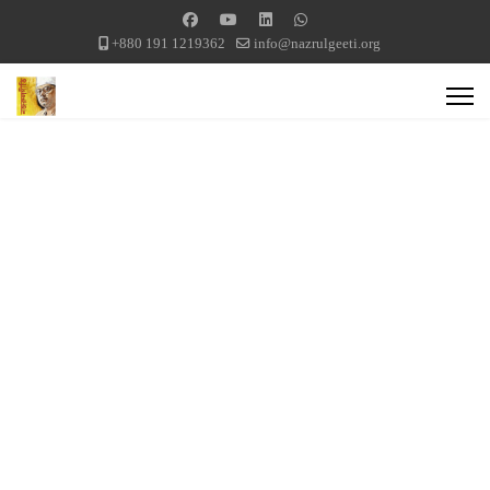
+880 191 1219362
info@nazrulgeeti.org