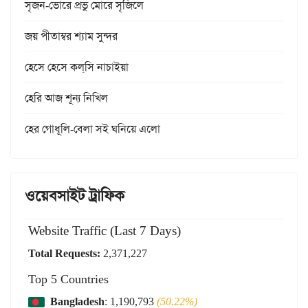
সৃজন-ভোরে প্রভু মোরে সৃজিলে
জয় পীতাম্বর শ্যাম সুন্দর
হেসে হেসে কল্‌সি নাচাইয়া
হেরি আজ শূন্য নিখিল
হের গোধূলি-বেলা সই ঘনিয়ে এলো
ওয়েবসাইট ট্রাফিক
Website Traffic (Last 7 Days)
Total Requests:
2,371,227
Top 5 Countries
Bangladesh
: 1,190,793
(50.22%)