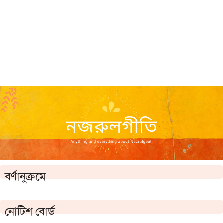
বর্ণানুক্রমে
নোটিশ বোর্ড