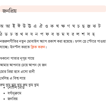
জনপ্রিয়
অ
আ
ই
ঈ
উ
ঊ
এ
ঐ
ও
ক
খ
ক্ষ
গ
ঘ
চ
ছ
জ
ঝ
ট
ঠ
ড
ঢ
ত
থ
দ
ধ
ন
প
ফ
ব
ভ
ম
য
র
ল
শ
স
হ
নজরুলগীতির নতুন মোবাইল অ্যাপ প্রকাশ করা হয়েছে। গুগল প্লে স্টোরে পাওয়া
যাচ্ছে। ইনস্টল করতে
ক্লিক করুন
।
শুকনো পাতার নূপুর পায়ে
আমার আপনার চেয়ে আপন যে জন
মোর প্রিয়া হবে এসো রানী
খেলিছ এ বিশ্ব লয়ে
রুম্ ঝুম্ ঝুম্ ঝুম্ রুম্ ঝুম্ ঝুম্
নোটিশ বোর্ড
বর্ণানুক্রমে
জনপ্রিয়