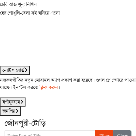
হেরি আজ শূন্য নিখিল
হের গোধূলি-বেলা সই ঘনিয়ে এলো
নোটিশ বোর্ড
নজরুলগীতির নতুন মোবাইল অ্যাপ প্রকাশ করা হয়েছে। গুগল প্লে স্টোরে পাওয়া
যাচ্ছে। ইনস্টল করতে
ক্লিক করুন
।
বর্ণানুক্রমে
জনপ্রিয়
জৌনপুরী-টোড়ি
Enter Part of Title
Filter
Clear