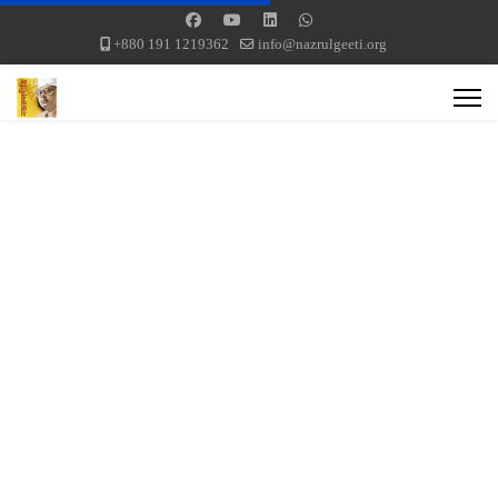
+880 191 1219362
info@nazrulgeeti.org