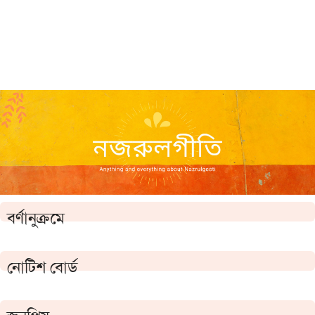
বর্ণানুক্রমে
নোটিশ বোর্ড