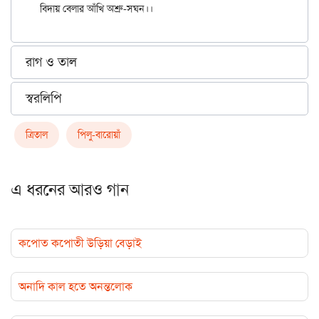
রাগ ও তাল
স্বরলিপি
ত্রিতাল
পিলু-বারোয়াঁ
এ ধরনের আরও গান
কপোত কপোতী উড়িয়া বেড়াই
অনাদি কাল হতে অনন্তলোক