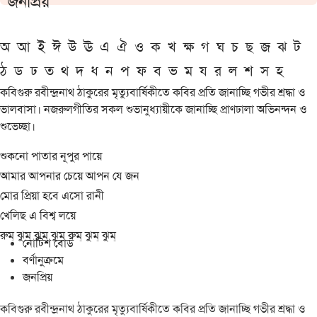
জনপ্রিয়
অ
আ
ই
ঈ
উ
ঊ
এ
ঐ
ও
ক
খ
ক্ষ
গ
ঘ
চ
ছ
জ
ঝ
ট
ঠ
ড
ঢ
ত
থ
দ
ধ
ন
প
ফ
ব
ভ
ম
য
র
ল
শ
স
হ
কবিগুরু রবীন্দ্রনাথ ঠাকুরের মৃত্যুবার্ষিকীতে কবির প্রতি জানাচ্ছি গভীর শ্রদ্ধা ও
ভালবাসা। নজরুলগীতির সকল শুভানুধ্যায়ীকে জানাচ্ছি প্রাণঢালা অভিনন্দন ও
শুভেচ্ছা।
শুকনো পাতার নূপুর পায়ে
আমার আপনার চেয়ে আপন যে জন
মোর প্রিয়া হবে এসো রানী
খেলিছ এ বিশ্ব লয়ে
রুম্ ঝুম্ ঝুম্ ঝুম্ রুম্ ঝুম্ ঝুম্
নোটিশ বোর্ড
বর্ণানুক্রমে
জনপ্রিয়
কবিগুরু রবীন্দ্রনাথ ঠাকুরের মৃত্যুবার্ষিকীতে কবির প্রতি জানাচ্ছি গভীর শ্রদ্ধা ও