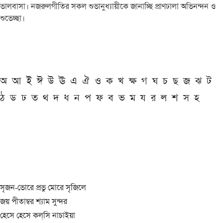
ভালবাসা। নজরুলগীতির সকল শুভানুধ্যায়ীকে জানাচ্ছি প্রাণঢালা অভিনন্দন ও
শুভেচ্ছা।
অ
আ
ই
ঈ
উ
ঊ
এ
ঐ
ও
ক
খ
ক্ষ
গ
ঘ
চ
ছ
জ
ঝ
ট
ঠ
ড
ঢ
ত
থ
দ
ধ
ন
প
ফ
ব
ভ
ম
য
র
ল
শ
স
হ
সৃজন-ভোরে প্রভু মোরে সৃজিলে
জয় পীতাম্বর শ্যাম সুন্দর
হেসে হেসে কল্‌সি নাচাইয়া