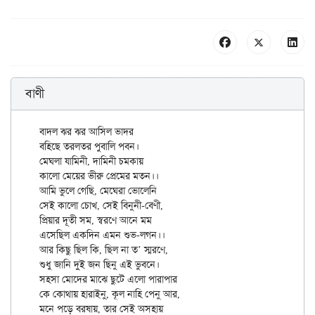
বাণী
বাদল ঝর ঝর আসিল ভাদর

বহিছে তরলতর পুবালি পবন।

মেঘলা যামিনী, দামিনী চমকায়

কালো মেয়ের ভীরু প্রেমের মতন।।

আমি ভুলে গেছি, মেঘেরা ভোলেনি

সেই কালো চোখ, সেই বিনুনী-বেণী,

প্রিয়ার দূতী সম, স্বরণে আনে মম

এসেছিল একদিন এমন শুভ-লগন।।

আর কিছু ছিল কি, ছিল না ত’ স্মরণে,

শুধু জানি দুই জন ছিনু এই ভুবনে।

সহসা মোদের মাঝে ছুটে এলো পারাপার

কে কোথায় হারাইনু, কূল নাহি পেনু আর,

মনে পড়ে বরষায়, তার সেই অসহায়
