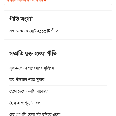
গীতি সংখ্যা
এখানে আছে মোট
২১১৫
টি গীতি
সম্প্রতি যুক্ত হওয়া গীতি
সৃজন-ভোরে প্রভু মোরে সৃজিলে
জয় পীতাম্বর শ্যাম সুন্দর
হেসে হেসে কল্‌সি নাচাইয়া
হেরি আজ শূন্য নিখিল
হের গোধূলি-বেলা সই ঘনিয়ে এলো