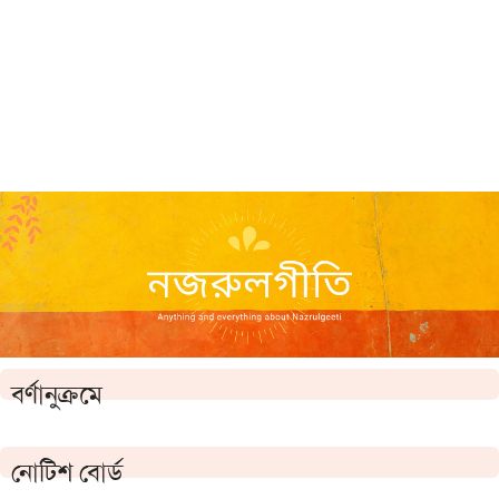
বর্ণানুক্রমে
নোটিশ বোর্ড