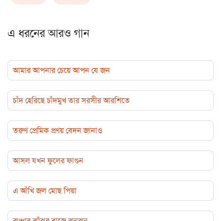
এ ধরনের আরও গান
আমার আপনার চেয়ে আপন যে জন
চাঁদ হেরিছে চাঁদমুখ তার সরসীর আরশিতে
তরুণ প্রেমিক প্রণয় বেদন জানাও
আসল যখন ফুলের ফাগুন
এ আঁখি জল মোছ পিয়া
ঝঞ্ঝার ঝাঁঝর বাজে ঝনঝন