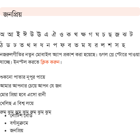
জনপ্রিয়
অ
আ
ই
ঈ
উ
ঊ
এ
ঐ
ও
ক
খ
ক্ষ
গ
ঘ
চ
ছ
জ
ঝ
ট
ঠ
ড
ঢ
ত
থ
দ
ধ
ন
প
ফ
ব
ভ
ম
য
র
ল
শ
স
হ
নজরুলগীতির নতুন মোবাইল অ্যাপ প্রকাশ করা হয়েছে। গুগল প্লে স্টোরে পাওয়া
যাচ্ছে। ইনস্টল করতে
ক্লিক করুন
।
শুকনো পাতার নূপুর পায়ে
আমার আপনার চেয়ে আপন যে জন
মোর প্রিয়া হবে এসো রানী
খেলিছ এ বিশ্ব লয়ে
রুম্ ঝুম্ ঝুম্ ঝুম্ রুম্ ঝুম্ ঝুম্
নোটিশ বোর্ড
বর্ণানুক্রমে
জনপ্রিয়