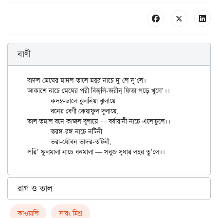
বাণী
বাদল-মেঘের মাদল-তালে ময়ূর নাচে দু’লে দু’লে।

আকাশে নাচে মেঘের পরী বিজ্‌লি-জরীন্ ফিতা পড়ে খুলে’।।

	কদম্ব-ডালে ঝুলনিয়া ঝুলায়ে

	বনের বেণী কেয়াফুল দুলায়ে,

তাল তমাল বনে কাজল বুলায়ে — বর্ষারানী নাচে এলোচুলে।।

	তরঙ্গ-রঙ্গ নাচে নটিনী

	ভরা-যৌবন ভাদর-তটিনী,

রাগ ও তাল
কাওয়ালি
সারং মিশ্র