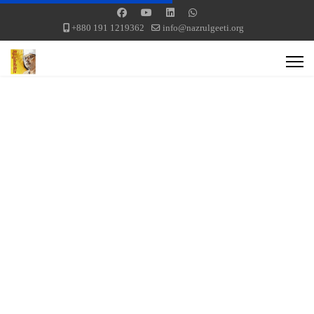
+880 191 1219362
info@nazrulgeeti.org