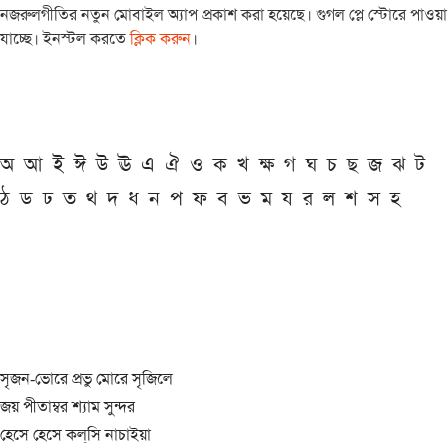
নজরুলগীতির নতুন মোবাইল অ্যাপ প্রকাশ করা হয়েছে। গুগল প্লে স্টোরে পাওয়া
যাচ্ছে। ইনস্টল করতে
ক্লিক করুন
।
অ
আ
ই
ঈ
উ
ঊ
এ
ঐ
ও
ক
খ
ক্ষ
গ
ঘ
চ
ছ
জ
ঝ
ট
ঠ
ড
ঢ
ত
থ
দ
ধ
ন
প
ফ
ব
ভ
ম
য
র
ল
শ
স
হ
সৃজন-ভোরে প্রভু মোরে সৃজিলে
জয় পীতাম্বর শ্যাম সুন্দর
হেসে হেসে কল্‌সি নাচাইয়া