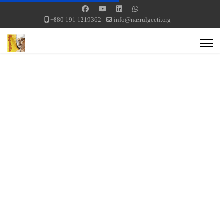
+880 191 1219362
info@nazrulgeeti.org