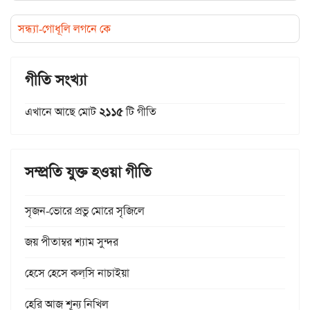
সন্ধ্যা-গোধূলি লগনে কে
গীতি সংখ্যা
এখানে আছে মোট
২১১৫
টি গীতি
সম্প্রতি যুক্ত হওয়া গীতি
সৃজন-ভোরে প্রভু মোরে সৃজিলে
জয় পীতাম্বর শ্যাম সুন্দর
হেসে হেসে কল্‌সি নাচাইয়া
হেরি আজ শূন্য নিখিল