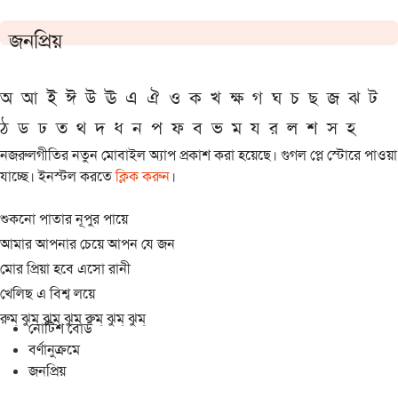
জনপ্রিয়
অ
আ
ই
ঈ
উ
ঊ
এ
ঐ
ও
ক
খ
ক্ষ
গ
ঘ
চ
ছ
জ
ঝ
ট
ঠ
ড
ঢ
ত
থ
দ
ধ
ন
প
ফ
ব
ভ
ম
য
র
ল
শ
স
হ
নজরুলগীতির নতুন মোবাইল অ্যাপ প্রকাশ করা হয়েছে। গুগল প্লে স্টোরে পাওয়া
যাচ্ছে। ইনস্টল করতে
ক্লিক করুন
।
শুকনো পাতার নূপুর পায়ে
আমার আপনার চেয়ে আপন যে জন
মোর প্রিয়া হবে এসো রানী
খেলিছ এ বিশ্ব লয়ে
রুম্ ঝুম্ ঝুম্ ঝুম্ রুম্ ঝুম্ ঝুম্
নোটিশ বোর্ড
বর্ণানুক্রমে
জনপ্রিয়