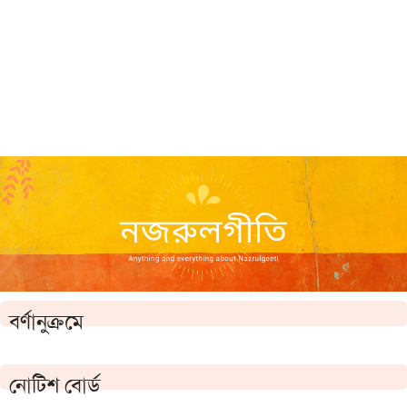
বর্ণানুক্রমে
নোটিশ বোর্ড