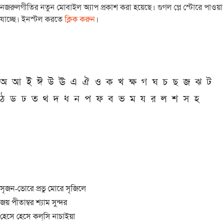
নজরুলগীতির নতুন মোবাইল অ্যাপ প্রকাশ করা হয়েছে। গুগল প্লে স্টোরে পাওয়া
যাচ্ছে। ইনস্টল করতে
ক্লিক করুন
।
অ
আ
ই
ঈ
উ
ঊ
এ
ঐ
ও
ক
খ
ক্ষ
গ
ঘ
চ
ছ
জ
ঝ
ট
ঠ
ড
ঢ
ত
থ
দ
ধ
ন
প
ফ
ব
ভ
ম
য
র
ল
শ
স
হ
সৃজন-ভোরে প্রভু মোরে সৃজিলে
জয় পীতাম্বর শ্যাম সুন্দর
হেসে হেসে কল্‌সি নাচাইয়া