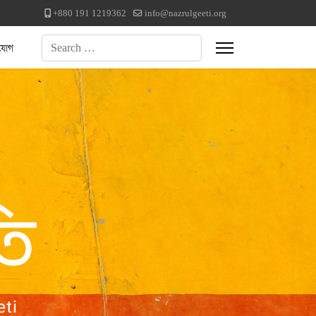
+880 191 1219362
info@nazrulgeeti.org
Search
যোগ