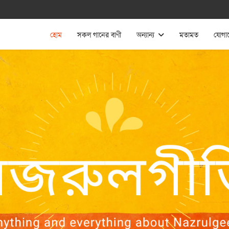
হোম
সকল গানের বাণী
অন্যান্য
মতামত
যোগা