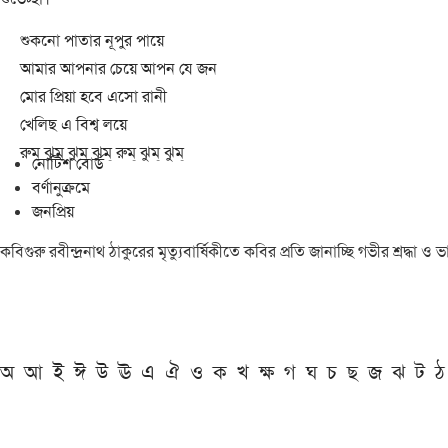
শুকনো পাতার নূপুর পায়ে
আমার আপনার চেয়ে আপন যে জন
মোর প্রিয়া হবে এসো রানী
খেলিছ এ বিশ্ব লয়ে
রুম্ ঝুম্ ঝুম্ ঝুম্ রুম্ ঝুম্ ঝুম্
নোটিশ বোর্ড
বর্ণানুক্রমে
জনপ্রিয়
কবিগুরু রবীন্দ্রনাথ ঠাকুরের মৃত্যুবার্ষিকীতে কবির প্রতি জানাচ্ছি গভীর শ্রদ্ধ
অ
আ
ই
ঈ
উ
ঊ
এ
ঐ
ও
ক
খ
ক্ষ
গ
ঘ
চ
ছ
জ
ঝ
ট
ঠ