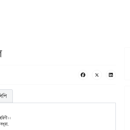
ে
লিপি