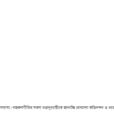
া ও ভালবাসা। নজরুলগীতির সকল শুভানুধ্যায়ীকে জানাচ্ছি প্রাণঢালা অভিনন্দন ও শুভে