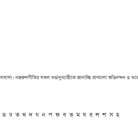
া ও ভালবাসা। নজরুলগীতির সকল শুভানুধ্যায়ীকে জানাচ্ছি প্রাণঢালা অভিনন্দন ও শুভে
ড
ঢ
ত
থ
দ
ধ
ন
প
ফ
ব
ভ
ম
য
র
ল
শ
স
হ