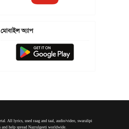
মোবাইল অ্যাপ
al. All lyrics, used raag and taal, audio/video, swaralipi
us and help spread Nazrulgeeti worldwide.