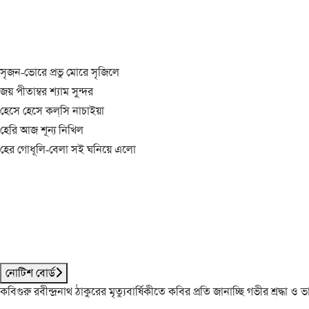
সৃজন-ভোরে প্রভু মোরে সৃজিলে
জয় পীতাম্বর শ্যাম সুন্দর
হেসে হেসে কল্‌সি নাচাইয়া
হেরি আজ শূন্য নিখিল
হের গোধূলি-বেলা সই ঘনিয়ে এলো
নোটিশ বোর্ড
কবিগুরু রবীন্দ্রনাথ ঠাকুরের মৃত্যুবার্ষিকীতে কবির প্রতি জানাচ্ছি গভীর শ্রদ্ধ