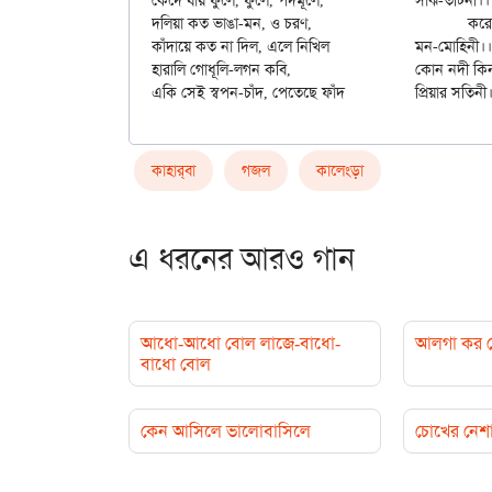
কেঁদে যায় ফুলে, ফুলে, পদমূলে,		সাঁঝ-তটিনী।।

দলিয়া কত ভাঙা-মন, ও চরণ,			করেছ রাঙা

কাঁদায়ে কত না দিল, এলে নিখিল		মন-মোহিনী।।

হারালি গোধূলি-লগন কবি,			কোন নদী কিনারে,

কাহার্‌বা
গজল
কালেংড়া
এ ধরনের আরও গান
আধো-আধো বোল লাজে-বাধো-
আলগা কর গ
বাধো বোল
কেন আসিলে ভালোবাসিলে
চোখের নেশ