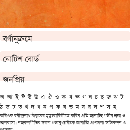
বর্ণানুক্রমে
নোটিশ বোর্ড
জনপ্রিয়
অ
আ
ই
ঈ
উ
ঊ
এ
ঐ
ও
ক
খ
ক্ষ
গ
ঘ
চ
ছ
জ
ঝ
ট
ঠ
ড
ঢ
ত
থ
দ
ধ
ন
প
ফ
ব
ভ
ম
য
র
ল
শ
স
হ
কবিগুরু রবীন্দ্রনাথ ঠাকুরের মৃত্যুবার্ষিকীতে কবির প্রতি জানাচ্ছি গভীর শ্রদ্ধা ও
ভালবাসা। নজরুলগীতির সকল শুভানুধ্যায়ীকে জানাচ্ছি প্রাণঢালা অভিনন্দন ও
শুভেচ্ছা।