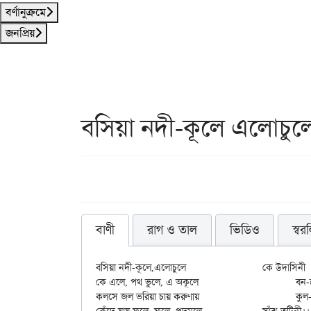
বর্ণানুক্রমে
জনপ্রিয়
বসিয়া নদী-কূলে এলোচুল
বাণী
রাগ ও তাল
ভিডিও
স্বর
বসিয়া নদী-কূলে,এলোচুলে			কে উদাসিনী

কে এলে, পথ ভুলে, এ অকূলে			বন-হরিণী।।

কলসে জল ভরিয়া চায় করুণায়			কুল-বধূরা,
