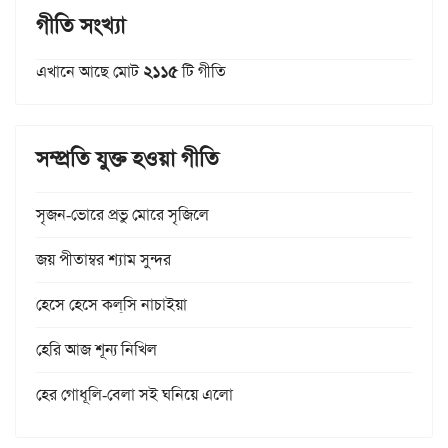
গীতি সংখ্যা
এখানে আছে মোট
২১১৫
টি গীতি
সম্প্রতি যুক্ত হওয়া গীতি
সৃজন-ভোরে প্রভু মোরে সৃজিলে
জয় পীতাম্বর শ্যাম সুন্দর
হেসে হেসে কল্‌সি নাচাইয়া
হেরি আজ শূন্য নিখিল
হের গোধূলি-বেলা সই ঘনিয়ে এলো