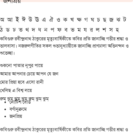
জনপ্রিয়
অ
আ
ই
ঈ
উ
ঊ
এ
ঐ
ও
ক
খ
ক্ষ
গ
ঘ
চ
ছ
জ
ঝ
ট
ঠ
ড
ঢ
ত
থ
দ
ধ
ন
প
ফ
ব
ভ
ম
য
র
ল
শ
স
হ
কবিগুরু রবীন্দ্রনাথ ঠাকুরের মৃত্যুবার্ষিকীতে কবির প্রতি জানাচ্ছি গভীর শ্রদ্ধা ও
ভালবাসা। নজরুলগীতির সকল শুভানুধ্যায়ীকে জানাচ্ছি প্রাণঢালা অভিনন্দন ও
শুভেচ্ছা।
শুকনো পাতার নূপুর পায়ে
আমার আপনার চেয়ে আপন যে জন
মোর প্রিয়া হবে এসো রানী
খেলিছ এ বিশ্ব লয়ে
রুম্ ঝুম্ ঝুম্ ঝুম্ রুম্ ঝুম্ ঝুম্
নোটিশ বোর্ড
বর্ণানুক্রমে
জনপ্রিয়
কবিগুরু রবীন্দ্রনাথ ঠাকুরের মৃত্যুবার্ষিকীতে কবির প্রতি জানাচ্ছি গভীর শ্রদ্ধা ও