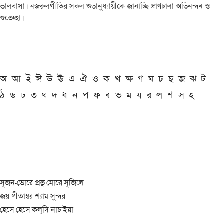
ভালবাসা। নজরুলগীতির সকল শুভানুধ্যায়ীকে জানাচ্ছি প্রাণঢালা অভিনন্দন ও
শুভেচ্ছা।
অ
আ
ই
ঈ
উ
ঊ
এ
ঐ
ও
ক
খ
ক্ষ
গ
ঘ
চ
ছ
জ
ঝ
ট
ঠ
ড
ঢ
ত
থ
দ
ধ
ন
প
ফ
ব
ভ
ম
য
র
ল
শ
স
হ
সৃজন-ভোরে প্রভু মোরে সৃজিলে
জয় পীতাম্বর শ্যাম সুন্দর
হেসে হেসে কল্‌সি নাচাইয়া