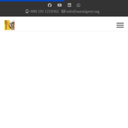
+880 191 1219362
info@nazrulgeeti.org