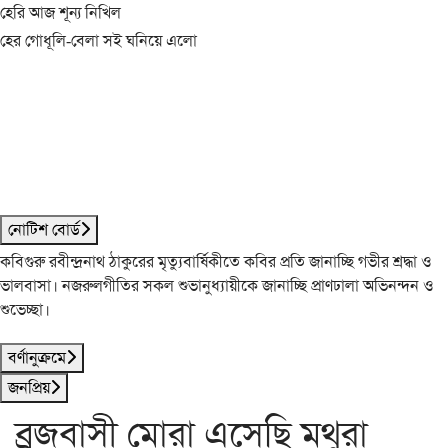
হেরি আজ শূন্য নিখিল
হের গোধূলি-বেলা সই ঘনিয়ে এলো
নোটিশ বোর্ড
কবিগুরু রবীন্দ্রনাথ ঠাকুরের মৃত্যুবার্ষিকীতে কবির প্রতি জানাচ্ছি গভীর শ্রদ্ধা ও
ভালবাসা। নজরুলগীতির সকল শুভানুধ্যায়ীকে জানাচ্ছি প্রাণঢালা অভিনন্দন ও
শুভেচ্ছা।
বর্ণানুক্রমে
জনপ্রিয়
ব্রজবাসী মোরা এসেছি মথুরা