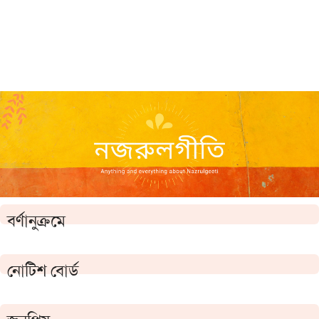
বর্ণানুক্রমে
নোটিশ বোর্ড