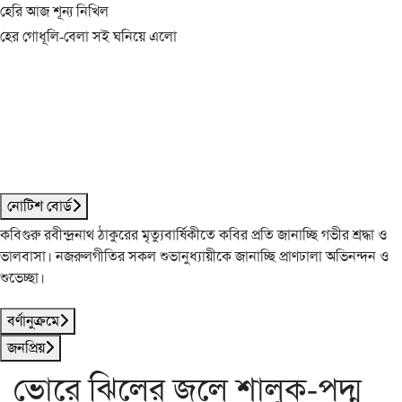
হেরি আজ শূন্য নিখিল
হের গোধূলি-বেলা সই ঘনিয়ে এলো
নোটিশ বোর্ড
কবিগুরু রবীন্দ্রনাথ ঠাকুরের মৃত্যুবার্ষিকীতে কবির প্রতি জানাচ্ছি গভীর শ্রদ্ধা ও
ভালবাসা। নজরুলগীতির সকল শুভানুধ্যায়ীকে জানাচ্ছি প্রাণঢালা অভিনন্দন ও
শুভেচ্ছা।
বর্ণানুক্রমে
জনপ্রিয়
ভোরে ঝিলের জলে শালুক-পদ্ম