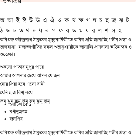
জনপ্রিয়
অ
আ
ই
ঈ
উ
ঊ
এ
ঐ
ও
ক
খ
ক্ষ
গ
ঘ
চ
ছ
জ
ঝ
ট
ঠ
ড
ঢ
ত
থ
দ
ধ
ন
প
ফ
ব
ভ
ম
য
র
ল
শ
স
হ
কবিগুরু রবীন্দ্রনাথ ঠাকুরের মৃত্যুবার্ষিকীতে কবির প্রতি জানাচ্ছি গভীর শ্রদ্ধা ও
ভালবাসা। নজরুলগীতির সকল শুভানুধ্যায়ীকে জানাচ্ছি প্রাণঢালা অভিনন্দন ও
শুভেচ্ছা।
শুকনো পাতার নূপুর পায়ে
আমার আপনার চেয়ে আপন যে জন
মোর প্রিয়া হবে এসো রানী
খেলিছ এ বিশ্ব লয়ে
রুম্ ঝুম্ ঝুম্ ঝুম্ রুম্ ঝুম্ ঝুম্
নোটিশ বোর্ড
বর্ণানুক্রমে
জনপ্রিয়
কবিগুরু রবীন্দ্রনাথ ঠাকুরের মৃত্যুবার্ষিকীতে কবির প্রতি জানাচ্ছি গভীর শ্রদ্ধা ও