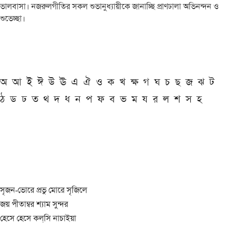
ভালবাসা। নজরুলগীতির সকল শুভানুধ্যায়ীকে জানাচ্ছি প্রাণঢালা অভিনন্দন ও
শুভেচ্ছা।
অ
আ
ই
ঈ
উ
ঊ
এ
ঐ
ও
ক
খ
ক্ষ
গ
ঘ
চ
ছ
জ
ঝ
ট
ঠ
ড
ঢ
ত
থ
দ
ধ
ন
প
ফ
ব
ভ
ম
য
র
ল
শ
স
হ
সৃজন-ভোরে প্রভু মোরে সৃজিলে
জয় পীতাম্বর শ্যাম সুন্দর
হেসে হেসে কল্‌সি নাচাইয়া