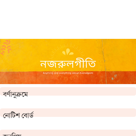
বর্ণানুক্রমে
নোটিশ বোর্ড