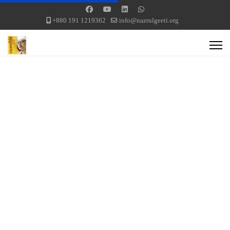
+880 191 1219362
info@nazrulgeeti.org