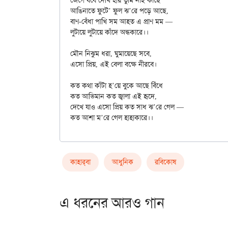
জেগে যবে দেখি হায় তুমি নাই কাছে

আঙিনাতে ফুটে’ ফুল ঝ’রে পড়ে আছে,

বাণ-বেঁধা পাখি সম আহত এ প্রাণ মম —

লুটায়ে লুটায়ে কাঁদে অন্ধকারে।।

মৌন নিঝুম ধরা, ঘুমায়েছে সবে,

এসো প্রিয়, এই বেলা বক্ষে নীরবে।

কত কথা কাঁটা হ’য়ে বুকে আছে বিঁধে

কত আভিমান কত জ্বালা এই হৃদে,

দেখে যাও এসো প্রিয় কত সাধ ঝ’রে গেল —

কাহার্‌বা
আধুনিক
রবিকোষ
এ ধরনের আরও গান