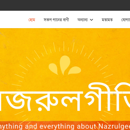
হোম
সকল গানের বাণী
অন্যান্য
মতামত
যোগা