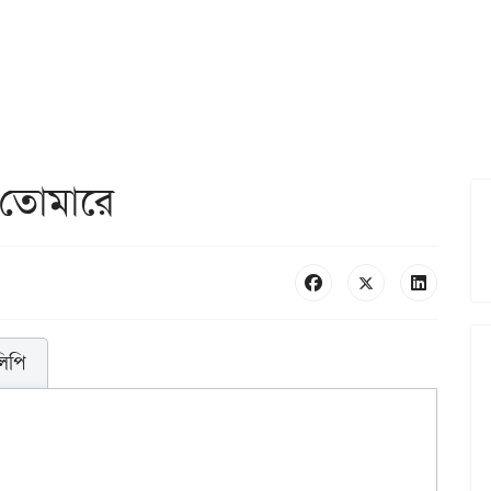
ি তোমারে
লিপি