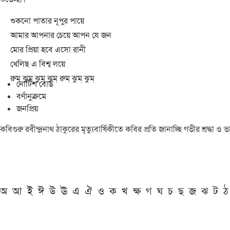
শুকনো পাতার নূপুর পায়ে
আমার আপনার চেয়ে আপন যে জন
মোর প্রিয়া হবে এসো রানী
খেলিছ এ বিশ্ব লয়ে
রুম্ ঝুম্ ঝুম্ ঝুম্ রুম্ ঝুম্ ঝুম্
নোটিশ বোর্ড
বর্ণানুক্রমে
জনপ্রিয়
কবিগুরু রবীন্দ্রনাথ ঠাকুরের মৃত্যুবার্ষিকীতে কবির প্রতি জানাচ্ছি গভীর শ্রদ্ধ
অ
আ
ই
ঈ
উ
ঊ
এ
ঐ
ও
ক
খ
ক্ষ
গ
ঘ
চ
ছ
জ
ঝ
ট
ঠ