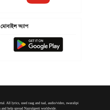
মোবাইল অ্যাপ
al. All lyrics, used raag and taal, audio/video, swaralipi
us and help spread Nazrulgeeti worldwide.