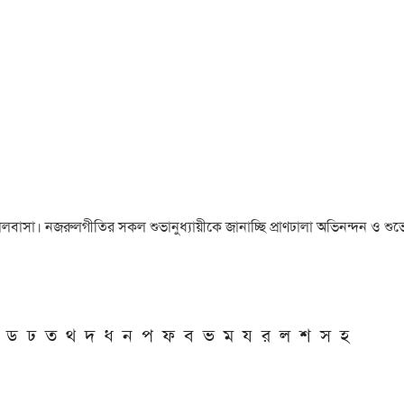
া ও ভালবাসা। নজরুলগীতির সকল শুভানুধ্যায়ীকে জানাচ্ছি প্রাণঢালা অভিনন্দন ও শুভে
ড
ঢ
ত
থ
দ
ধ
ন
প
ফ
ব
ভ
ম
য
র
ল
শ
স
হ