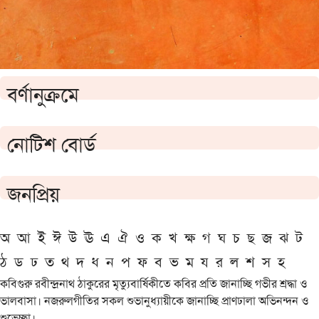
বর্ণানুক্রমে
নোটিশ বোর্ড
জনপ্রিয়
অ
আ
ই
ঈ
উ
ঊ
এ
ঐ
ও
ক
খ
ক্ষ
গ
ঘ
চ
ছ
জ
ঝ
ট
ঠ
ড
ঢ
ত
থ
দ
ধ
ন
প
ফ
ব
ভ
ম
য
র
ল
শ
স
হ
কবিগুরু রবীন্দ্রনাথ ঠাকুরের মৃত্যুবার্ষিকীতে কবির প্রতি জানাচ্ছি গভীর শ্রদ্ধা ও
ভালবাসা। নজরুলগীতির সকল শুভানুধ্যায়ীকে জানাচ্ছি প্রাণঢালা অভিনন্দন ও
শুভেচ্ছা।