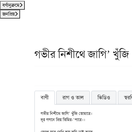
বর্ণানুক্রমে
জনপ্রিয়
গভীর নিশীথে জাগি’ খুঁজ
বাণী
রাগ ও তাল
ভিডিও
স্বর
গভীর নিশীথে জাগি’ খুঁজি তোমারে।

দূর গগনে প্রিয় তিমির-‘পারে।।
