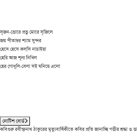
সৃজন-ভোরে প্রভু মোরে সৃজিলে
জয় পীতাম্বর শ্যাম সুন্দর
হেসে হেসে কল্‌সি নাচাইয়া
হেরি আজ শূন্য নিখিল
হের গোধূলি-বেলা সই ঘনিয়ে এলো
নোটিশ বোর্ড
কবিগুরু রবীন্দ্রনাথ ঠাকুরের মৃত্যুবার্ষিকীতে কবির প্রতি জানাচ্ছি গভীর শ্রদ্ধ