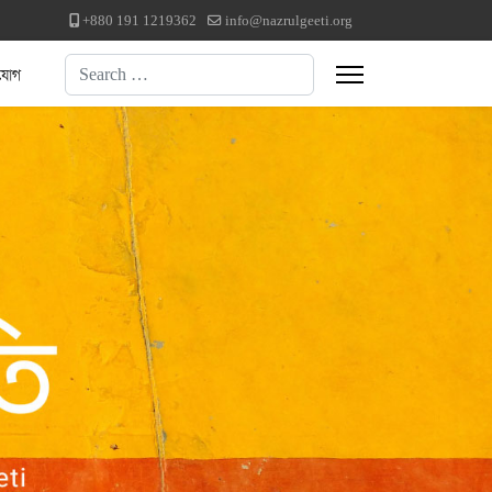
+880 191 1219362
info@nazrulgeeti.org
Search
যোগ