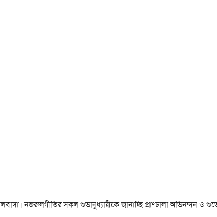
া ও ভালবাসা। নজরুলগীতির সকল শুভানুধ্যায়ীকে জানাচ্ছি প্রাণঢালা অভিনন্দন ও শুভে