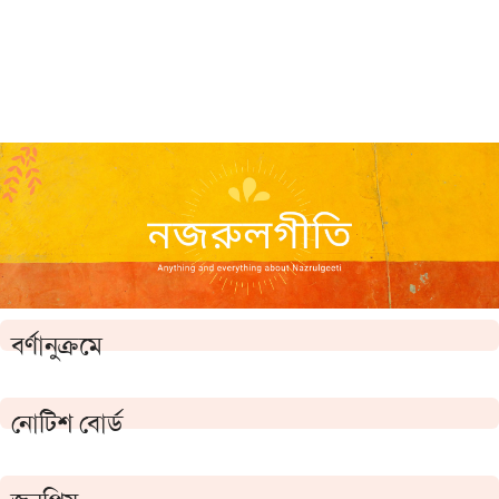
বর্ণানুক্রমে
নোটিশ বোর্ড