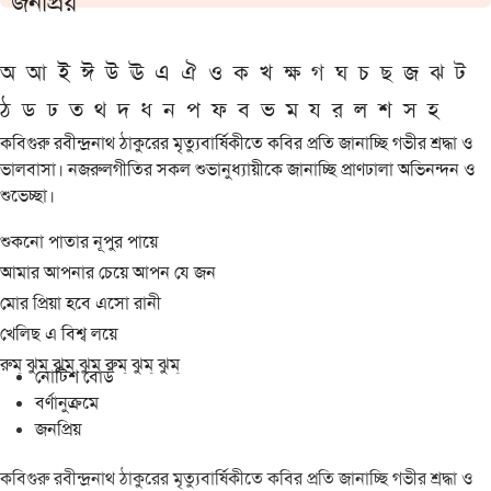
জনপ্রিয়
অ
আ
ই
ঈ
উ
ঊ
এ
ঐ
ও
ক
খ
ক্ষ
গ
ঘ
চ
ছ
জ
ঝ
ট
ঠ
ড
ঢ
ত
থ
দ
ধ
ন
প
ফ
ব
ভ
ম
য
র
ল
শ
স
হ
কবিগুরু রবীন্দ্রনাথ ঠাকুরের মৃত্যুবার্ষিকীতে কবির প্রতি জানাচ্ছি গভীর শ্রদ্ধা ও
ভালবাসা। নজরুলগীতির সকল শুভানুধ্যায়ীকে জানাচ্ছি প্রাণঢালা অভিনন্দন ও
শুভেচ্ছা।
শুকনো পাতার নূপুর পায়ে
আমার আপনার চেয়ে আপন যে জন
মোর প্রিয়া হবে এসো রানী
খেলিছ এ বিশ্ব লয়ে
রুম্ ঝুম্ ঝুম্ ঝুম্ রুম্ ঝুম্ ঝুম্
নোটিশ বোর্ড
বর্ণানুক্রমে
জনপ্রিয়
কবিগুরু রবীন্দ্রনাথ ঠাকুরের মৃত্যুবার্ষিকীতে কবির প্রতি জানাচ্ছি গভীর শ্রদ্ধা ও