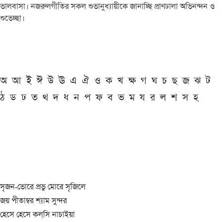
ভালবাসা। নজরুলগীতির সকল শুভানুধ্যায়ীকে জানাচ্ছি প্রাণঢালা অভিনন্দন ও
শুভেচ্ছা।
অ
আ
ই
ঈ
উ
ঊ
এ
ঐ
ও
ক
খ
ক্ষ
গ
ঘ
চ
ছ
জ
ঝ
ট
ঠ
ড
ঢ
ত
থ
দ
ধ
ন
প
ফ
ব
ভ
ম
য
র
ল
শ
স
হ
সৃজন-ভোরে প্রভু মোরে সৃজিলে
জয় পীতাম্বর শ্যাম সুন্দর
হেসে হেসে কল্‌সি নাচাইয়া