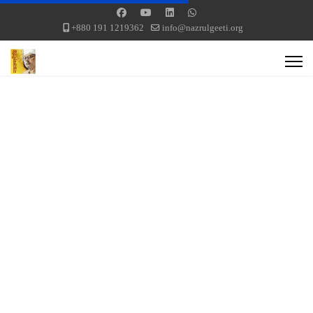
+880 191 1219362
info@nazrulgeeti.org