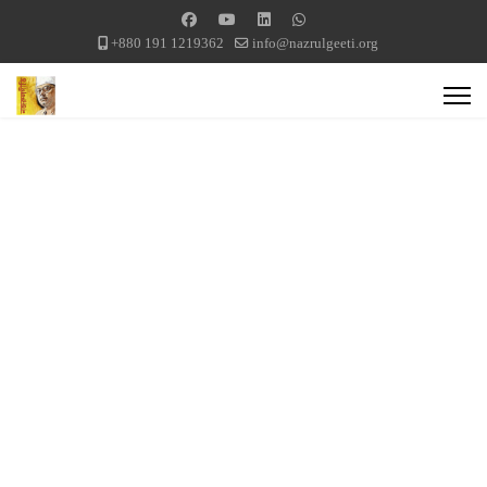
+880 191 1219362
info@nazrulgeeti.org