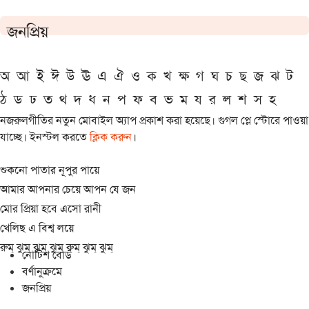
জনপ্রিয়
অ
আ
ই
ঈ
উ
ঊ
এ
ঐ
ও
ক
খ
ক্ষ
গ
ঘ
চ
ছ
জ
ঝ
ট
ঠ
ড
ঢ
ত
থ
দ
ধ
ন
প
ফ
ব
ভ
ম
য
র
ল
শ
স
হ
নজরুলগীতির নতুন মোবাইল অ্যাপ প্রকাশ করা হয়েছে। গুগল প্লে স্টোরে পাওয়া
যাচ্ছে। ইনস্টল করতে
ক্লিক করুন
।
শুকনো পাতার নূপুর পায়ে
আমার আপনার চেয়ে আপন যে জন
মোর প্রিয়া হবে এসো রানী
খেলিছ এ বিশ্ব লয়ে
রুম্ ঝুম্ ঝুম্ ঝুম্ রুম্ ঝুম্ ঝুম্
নোটিশ বোর্ড
বর্ণানুক্রমে
জনপ্রিয়