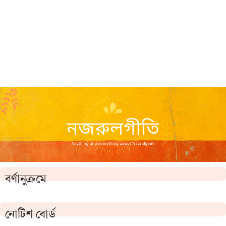
বর্ণানুক্রমে
নোটিশ বোর্ড