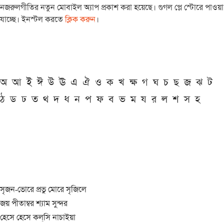
নজরুলগীতির নতুন মোবাইল অ্যাপ প্রকাশ করা হয়েছে। গুগল প্লে স্টোরে পাওয়া
যাচ্ছে। ইনস্টল করতে
ক্লিক করুন
।
অ
আ
ই
ঈ
উ
ঊ
এ
ঐ
ও
ক
খ
ক্ষ
গ
ঘ
চ
ছ
জ
ঝ
ট
ঠ
ড
ঢ
ত
থ
দ
ধ
ন
প
ফ
ব
ভ
ম
য
র
ল
শ
স
হ
সৃজন-ভোরে প্রভু মোরে সৃজিলে
জয় পীতাম্বর শ্যাম সুন্দর
হেসে হেসে কল্‌সি নাচাইয়া