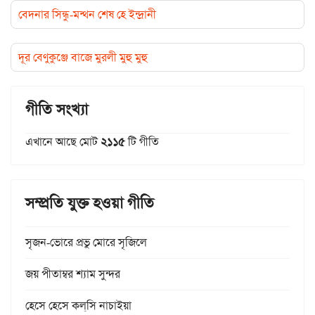
বেদনার সিন্ধু-মন্থন শেষ হে ইন্দ্রানী
দূর বেণুকুঞ্জে বাজে মুরলী মুহু মুহু
গীতি সংখ্যা
এখানে আছে মোট
২১১৫
টি গীতি
সম্প্রতি যুক্ত হওয়া গীতি
সৃজন-ভোরে প্রভু মোরে সৃজিলে
জয় পীতাম্বর শ্যাম সুন্দর
হেসে হেসে কল্‌সি নাচাইয়া