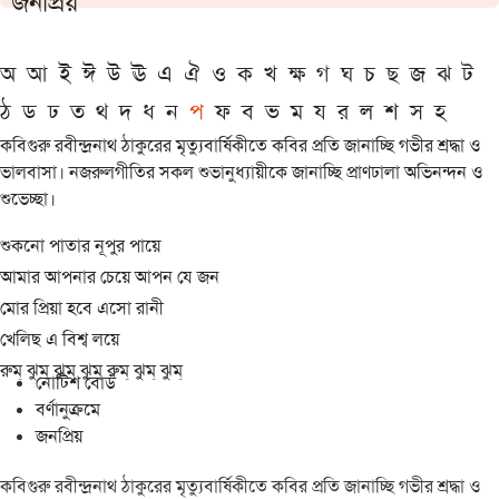
জনপ্রিয়
অ
আ
ই
ঈ
উ
ঊ
এ
ঐ
ও
ক
খ
ক্ষ
গ
ঘ
চ
ছ
জ
ঝ
ট
ঠ
ড
ঢ
ত
থ
দ
ধ
ন
প
ফ
ব
ভ
ম
য
র
ল
শ
স
হ
কবিগুরু রবীন্দ্রনাথ ঠাকুরের মৃত্যুবার্ষিকীতে কবির প্রতি জানাচ্ছি গভীর শ্রদ্ধা ও
ভালবাসা। নজরুলগীতির সকল শুভানুধ্যায়ীকে জানাচ্ছি প্রাণঢালা অভিনন্দন ও
শুভেচ্ছা।
শুকনো পাতার নূপুর পায়ে
আমার আপনার চেয়ে আপন যে জন
মোর প্রিয়া হবে এসো রানী
খেলিছ এ বিশ্ব লয়ে
রুম্ ঝুম্ ঝুম্ ঝুম্ রুম্ ঝুম্ ঝুম্
নোটিশ বোর্ড
বর্ণানুক্রমে
জনপ্রিয়
কবিগুরু রবীন্দ্রনাথ ঠাকুরের মৃত্যুবার্ষিকীতে কবির প্রতি জানাচ্ছি গভীর শ্রদ্ধা ও