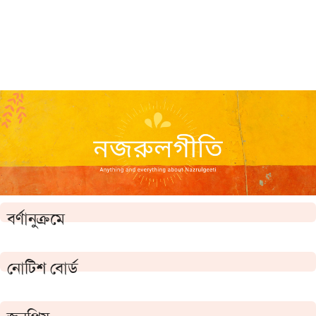
বর্ণানুক্রমে
নোটিশ বোর্ড