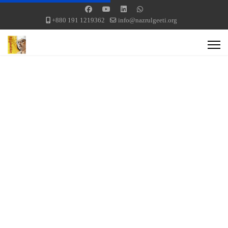
+880 191 1219362
info@nazrulgeeti.org