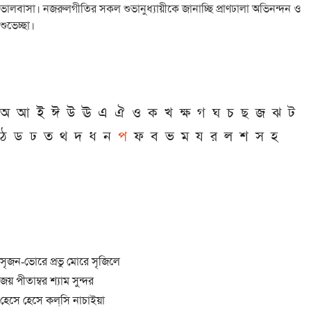
ভালবাসা। নজরুলগীতির সকল শুভানুধ্যায়ীকে জানাচ্ছি প্রাণঢালা অভিনন্দন ও
শুভেচ্ছা।
অ
আ
ই
ঈ
উ
ঊ
এ
ঐ
ও
ক
খ
ক্ষ
গ
ঘ
চ
ছ
জ
ঝ
ট
ঠ
ড
ঢ
ত
থ
দ
ধ
ন
প
ফ
ব
ভ
ম
য
র
ল
শ
স
হ
সৃজন-ভোরে প্রভু মোরে সৃজিলে
জয় পীতাম্বর শ্যাম সুন্দর
হেসে হেসে কল্‌সি নাচাইয়া