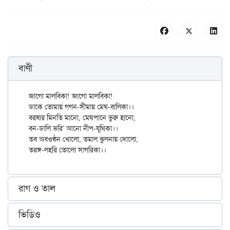
বাণী
জাগো মালবিকা! জাগো মালবিকা!

ডাকে তোমায় গগন-সীমায় মেঘ-বালিকা।।

বরষার মিনতি মানো, মেঘপানে ভুরু হানো,

বন-ডালি ভরি' আনো নীপ-যূথিকা।।

তব অবগুণ্ঠন খোলো, তমাল ঝুলনায় দোলো,

রাগ ও তাল
ভিডিও