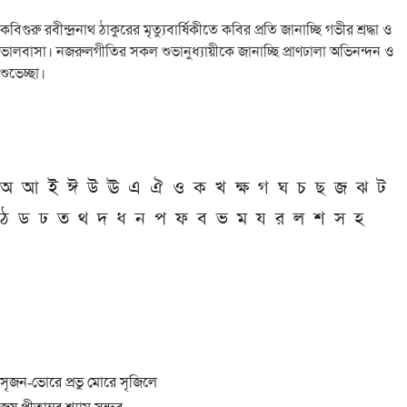
কবিগুরু রবীন্দ্রনাথ ঠাকুরের মৃত্যুবার্ষিকীতে কবির প্রতি জানাচ্ছি গভীর শ্রদ্ধা ও
ভালবাসা। নজরুলগীতির সকল শুভানুধ্যায়ীকে জানাচ্ছি প্রাণঢালা অভিনন্দন ও
শুভেচ্ছা।
অ
আ
ই
ঈ
উ
ঊ
এ
ঐ
ও
ক
খ
ক্ষ
গ
ঘ
চ
ছ
জ
ঝ
ট
ঠ
ড
ঢ
ত
থ
দ
ধ
ন
প
ফ
ব
ভ
ম
য
র
ল
শ
স
হ
সৃজন-ভোরে প্রভু মোরে সৃজিলে