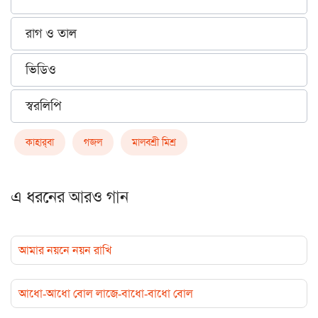
রাগ ও তাল
ভিডিও
স্বরলিপি
কাহার্‌বা
গজল
মালবশ্রী মিশ্র
এ ধরনের আরও গান
আমার নয়নে নয়ন রাখি
আধো-আধো বোল লাজে-বাধো-বাধো বোল