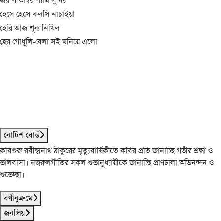
জয় পীতাম্বর শ্যাম সুন্দর
হেসে হেসে কল্‌সি নাচাইয়া
হেরি আজ শূন্য নিখিল
হের গোধূলি-বেলা সই ঘনিয়ে এলো
নোটিশ বোর্ড
কবিগুরু রবীন্দ্রনাথ ঠাকুরের মৃত্যুবার্ষিকীতে কবির প্রতি জানাচ্ছি গভীর শ্রদ্ধা ও
ভালবাসা। নজরুলগীতির সকল শুভানুধ্যায়ীকে জানাচ্ছি প্রাণঢালা অভিনন্দন ও
শুভেচ্ছা।
বর্ণানুক্রমে
জনপ্রিয়