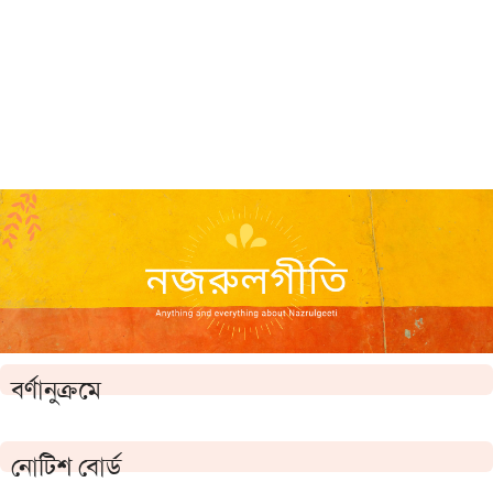
বর্ণানুক্রমে
নোটিশ বোর্ড