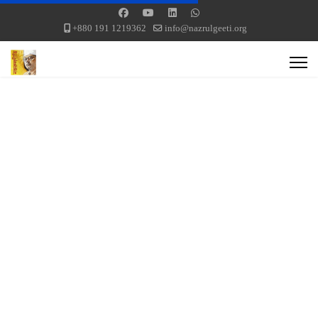
+880 191 1219362
info@nazrulgeeti.org