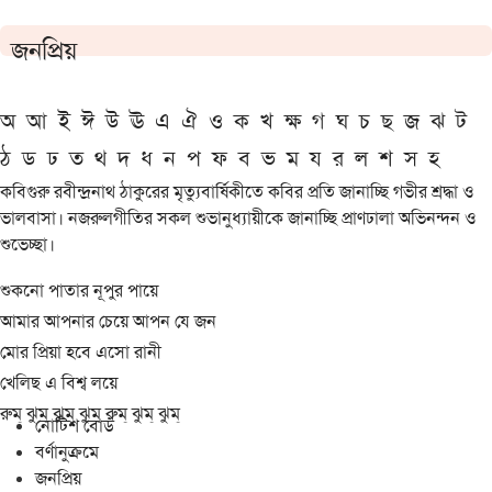
জনপ্রিয়
অ
আ
ই
ঈ
উ
ঊ
এ
ঐ
ও
ক
খ
ক্ষ
গ
ঘ
চ
ছ
জ
ঝ
ট
ঠ
ড
ঢ
ত
থ
দ
ধ
ন
প
ফ
ব
ভ
ম
য
র
ল
শ
স
হ
কবিগুরু রবীন্দ্রনাথ ঠাকুরের মৃত্যুবার্ষিকীতে কবির প্রতি জানাচ্ছি গভীর শ্রদ্ধা ও
ভালবাসা। নজরুলগীতির সকল শুভানুধ্যায়ীকে জানাচ্ছি প্রাণঢালা অভিনন্দন ও
শুভেচ্ছা।
শুকনো পাতার নূপুর পায়ে
আমার আপনার চেয়ে আপন যে জন
মোর প্রিয়া হবে এসো রানী
খেলিছ এ বিশ্ব লয়ে
রুম্ ঝুম্ ঝুম্ ঝুম্ রুম্ ঝুম্ ঝুম্
নোটিশ বোর্ড
বর্ণানুক্রমে
জনপ্রিয়