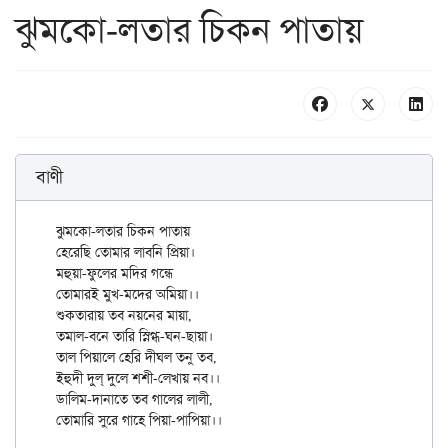
ঝুমকো-লতার চিকন পাতায়
বাণী
ঝুমকো-লতার চিকন পাতায়

হেরেছি তোমার লাবনি প্রিয়া।

মহুয়া-ফুলের মদির গন্ধে

তোমারই মুখ-মদের অমিয়া।।

শুকতারায় তব নয়নের মায়া,

তমাল-বনে তারি স্নিগ্ধ-ঘন-ছায়া।

তাল পিয়ালে হেরি দীঘল তনু তব,

ইহুদী দুল্ দুলে শশী-লেখায় নব।।

ডালিম-দানাতে তব গালের লালী,
