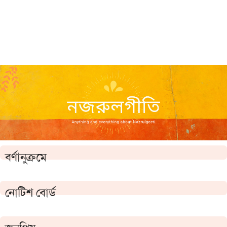
বর্ণানুক্রমে
নোটিশ বোর্ড