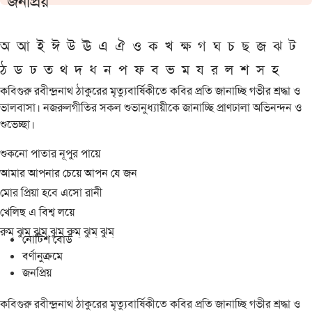
জনপ্রিয়
অ
আ
ই
ঈ
উ
ঊ
এ
ঐ
ও
ক
খ
ক্ষ
গ
ঘ
চ
ছ
জ
ঝ
ট
ঠ
ড
ঢ
ত
থ
দ
ধ
ন
প
ফ
ব
ভ
ম
য
র
ল
শ
স
হ
কবিগুরু রবীন্দ্রনাথ ঠাকুরের মৃত্যুবার্ষিকীতে কবির প্রতি জানাচ্ছি গভীর শ্রদ্ধা ও
ভালবাসা। নজরুলগীতির সকল শুভানুধ্যায়ীকে জানাচ্ছি প্রাণঢালা অভিনন্দন ও
শুভেচ্ছা।
শুকনো পাতার নূপুর পায়ে
আমার আপনার চেয়ে আপন যে জন
মোর প্রিয়া হবে এসো রানী
খেলিছ এ বিশ্ব লয়ে
রুম্ ঝুম্ ঝুম্ ঝুম্ রুম্ ঝুম্ ঝুম্
নোটিশ বোর্ড
বর্ণানুক্রমে
জনপ্রিয়
কবিগুরু রবীন্দ্রনাথ ঠাকুরের মৃত্যুবার্ষিকীতে কবির প্রতি জানাচ্ছি গভীর শ্রদ্ধা ও