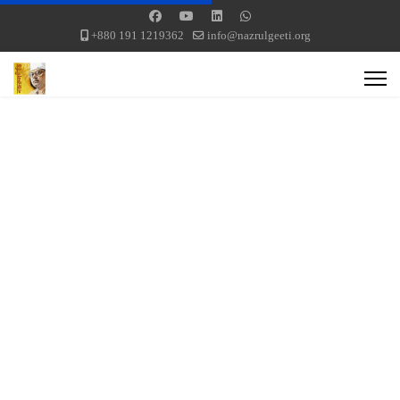
+880 191 1219362
info@nazrulgeeti.org