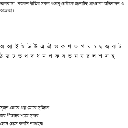
ভালবাসা। নজরুলগীতির সকল শুভানুধ্যায়ীকে জানাচ্ছি প্রাণঢালা অভিনন্দন ও
শুভেচ্ছা।
অ
আ
ই
ঈ
উ
ঊ
এ
ঐ
ও
ক
খ
ক্ষ
গ
ঘ
চ
ছ
জ
ঝ
ট
ঠ
ড
ঢ
ত
থ
দ
ধ
ন
প
ফ
ব
ভ
ম
য
র
ল
শ
স
হ
সৃজন-ভোরে প্রভু মোরে সৃজিলে
জয় পীতাম্বর শ্যাম সুন্দর
হেসে হেসে কল্‌সি নাচাইয়া