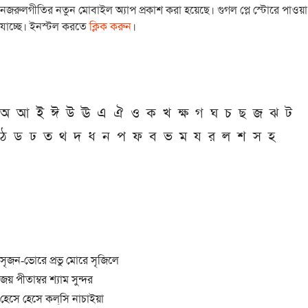
নজরুলগীতির নতুন মোবাইল অ্যাপ প্রকাশ করা হয়েছে। গুগল প্লে স্টোরে পাওয়া
যাচ্ছে। ইনস্টল করতে
ক্লিক করুন
।
অ
আ
ই
ঈ
উ
ঊ
এ
ঐ
ও
ক
খ
ক্ষ
গ
ঘ
চ
ছ
জ
ঝ
ট
ঠ
ড
ঢ
ত
থ
দ
ধ
ন
প
ফ
ব
ভ
ম
য
র
ল
শ
স
হ
সৃজন-ভোরে প্রভু মোরে সৃজিলে
জয় পীতাম্বর শ্যাম সুন্দর
হেসে হেসে কল্‌সি নাচাইয়া