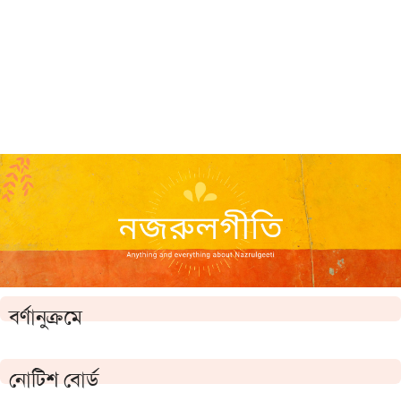
বর্ণানুক্রমে
নোটিশ বোর্ড