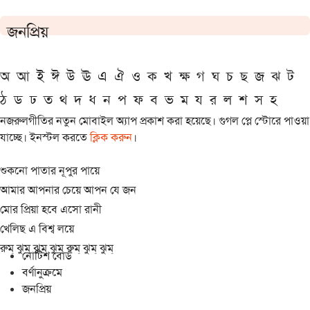
জনপ্রিয়
অ
আ
ই
ঈ
উ
ঊ
এ
ঐ
ও
ক
খ
ক্ষ
গ
ঘ
চ
ছ
জ
ঝ
ট
ঠ
ড
ঢ
ত
থ
দ
ধ
ন
প
ফ
ব
ভ
ম
য
র
ল
শ
স
হ
নজরুলগীতির নতুন মোবাইল অ্যাপ প্রকাশ করা হয়েছে। গুগল প্লে স্টোরে পাওয়া
যাচ্ছে। ইনস্টল করতে
ক্লিক করুন
।
শুকনো পাতার নূপুর পায়ে
আমার আপনার চেয়ে আপন যে জন
মোর প্রিয়া হবে এসো রানী
খেলিছ এ বিশ্ব লয়ে
রুম্ ঝুম্ ঝুম্ ঝুম্ রুম্ ঝুম্ ঝুম্
নোটিশ বোর্ড
বর্ণানুক্রমে
জনপ্রিয়