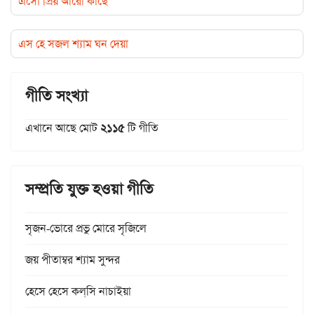
এসো প্রিয় আরো কাছে
এস হে সজল শ্যাম ঘন দেয়া
গীতি সংখ্যা
এখানে আছে মোট
২১১৫
টি গীতি
সম্প্রতি যুক্ত হওয়া গীতি
সৃজন-ভোরে প্রভু মোরে সৃজিলে
জয় পীতাম্বর শ্যাম সুন্দর
হেসে হেসে কল্‌সি নাচাইয়া