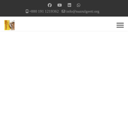
+880 191 1219362
info@nazrulgeeti.org