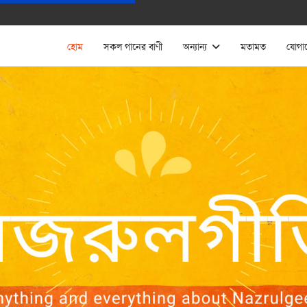
হোম
সকল গানের বাণী
অন্যান্য
মতামত
যোগা