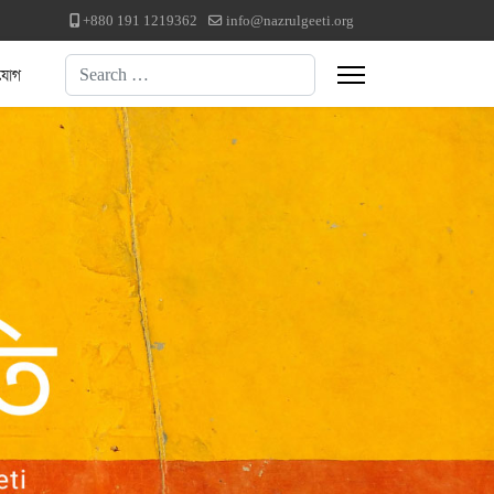
+880 191 1219362
info@nazrulgeeti.org
Search
যোগ