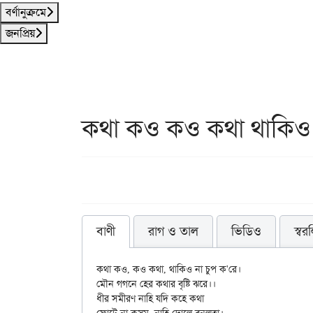
বর্ণানুক্রমে
জনপ্রিয়
কথা কও কও কথা থাকিও ন
বাণী
রাগ ও তাল
ভিডিও
স্বর
কথা কও, কও কথা, থাকিও না চুপ ক'রে।

মৌন গগনে হের কথার বৃষ্টি ঝরে।।

ধীর সমীরণ নাহি যদি কহে কথা
