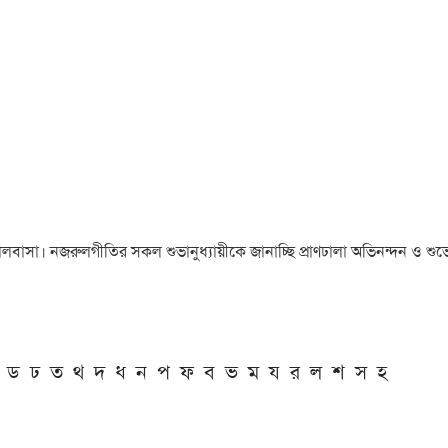
া ও ভালবাসা। নজরুলগীতির সকল শুভানুধ্যায়ীকে জানাচ্ছি প্রাণঢালা অভিনন্দন ও শুভে
ড
ঢ
ত
থ
দ
ধ
ন
প
ফ
ব
ভ
ম
য
র
ল
শ
স
হ