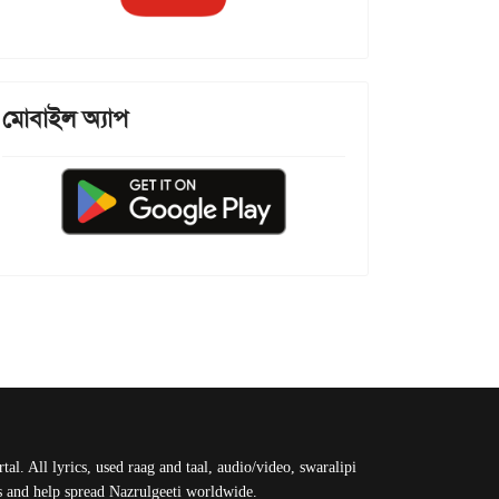
মোবাইল অ্যাপ
al. All lyrics, used raag and taal, audio/video, swaralipi
us and help spread Nazrulgeeti worldwide.