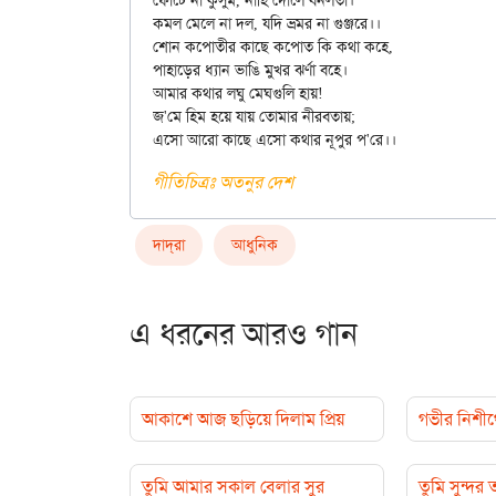
ফোটে না কুসুম, নাহি দোলে বনলতা।

কমল মেলে না দল, যদি ভ্রমর না গুঞ্জরে।।

শোন কপোতীর কাছে কপোত কি কথা কহে,

পাহাড়ের ধ্যান ভাঙি মুখর ঝর্ণা বহে।

আমার কথার লঘু মেঘগুলি হায়!

জ'মে হিম হয়ে যায় তোমার নীরবতায়;

গীতিচিত্রঃ অতনুর দেশ
দাদ্‌রা
আধুনিক
এ ধরনের আরও গান
আকাশে আজ ছড়িয়ে দিলাম প্রিয়
গভীর নিশীথে
তুমি আমার সকাল বেলার সুর
তুমি সুন্দর 