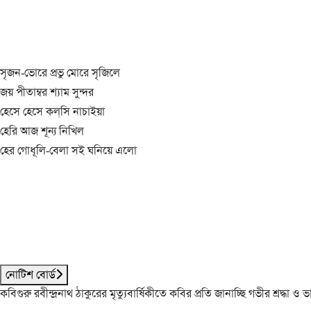
সৃজন-ভোরে প্রভু মোরে সৃজিলে
জয় পীতাম্বর শ্যাম সুন্দর
হেসে হেসে কল্‌সি নাচাইয়া
হেরি আজ শূন্য নিখিল
হের গোধূলি-বেলা সই ঘনিয়ে এলো
নোটিশ বোর্ড
কবিগুরু রবীন্দ্রনাথ ঠাকুরের মৃত্যুবার্ষিকীতে কবির প্রতি জানাচ্ছি গভীর শ্রদ্ধ