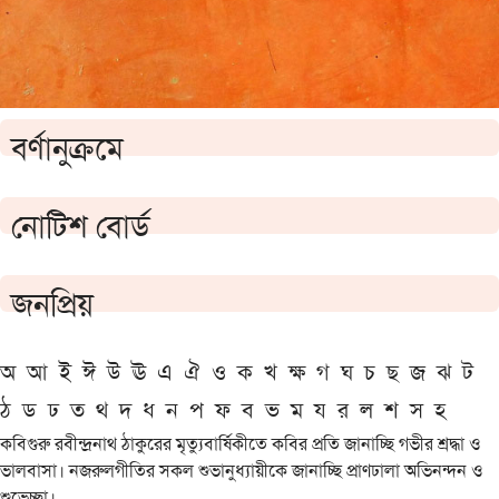
বর্ণানুক্রমে
নোটিশ বোর্ড
জনপ্রিয়
অ
আ
ই
ঈ
উ
ঊ
এ
ঐ
ও
ক
খ
ক্ষ
গ
ঘ
চ
ছ
জ
ঝ
ট
ঠ
ড
ঢ
ত
থ
দ
ধ
ন
প
ফ
ব
ভ
ম
য
র
ল
শ
স
হ
কবিগুরু রবীন্দ্রনাথ ঠাকুরের মৃত্যুবার্ষিকীতে কবির প্রতি জানাচ্ছি গভীর শ্রদ্ধা ও
ভালবাসা। নজরুলগীতির সকল শুভানুধ্যায়ীকে জানাচ্ছি প্রাণঢালা অভিনন্দন ও
শুভেচ্ছা।