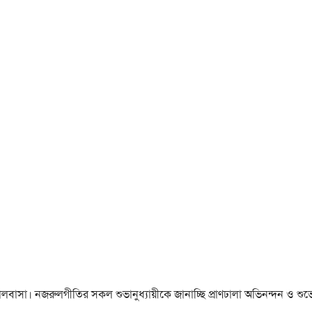
া ও ভালবাসা। নজরুলগীতির সকল শুভানুধ্যায়ীকে জানাচ্ছি প্রাণঢালা অভিনন্দন ও শুভে