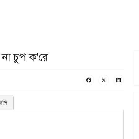
া চুপ ক'রে
লিপি