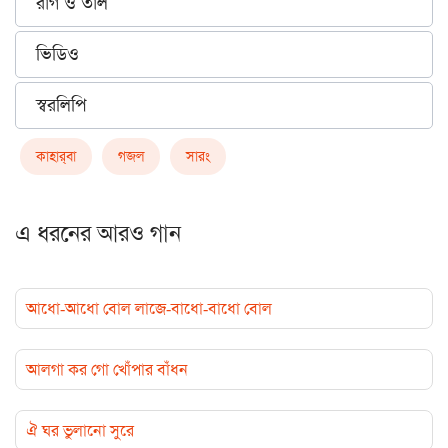
রাগ ও তাল
ভিডিও
স্বরলিপি
কাহার্‌বা
গজল
সারং
এ ধরনের আরও গান
আধো-আধো বোল লাজে-বাধো-বাধো বোল
আলগা কর গো খোঁপার বাঁধন
ঐ ঘর ভুলানো সুরে