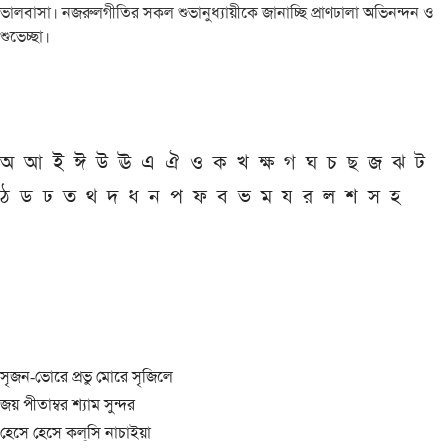
ভালবাসা। নজরুলগীতির সকল শুভানুধ্যায়ীকে জানাচ্ছি প্রাণঢালা অভিনন্দন ও
শুভেচ্ছা।
অ
আ
ই
ঈ
উ
ঊ
এ
ঐ
ও
ক
খ
ক্ষ
গ
ঘ
চ
ছ
জ
ঝ
ট
ঠ
ড
ঢ
ত
থ
দ
ধ
ন
প
ফ
ব
ভ
ম
য
র
ল
শ
স
হ
সৃজন-ভোরে প্রভু মোরে সৃজিলে
জয় পীতাম্বর শ্যাম সুন্দর
হেসে হেসে কল্‌সি নাচাইয়া