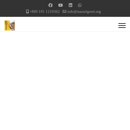
+880 191 1219362
info@nazrulgeeti.org