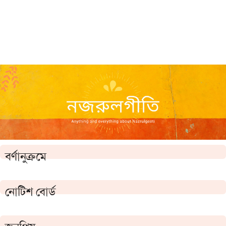
বর্ণানুক্রমে
নোটিশ বোর্ড