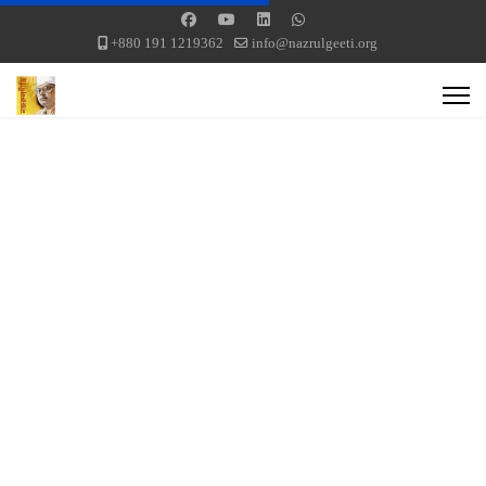
+880 191 1219362
info@nazrulgeeti.org