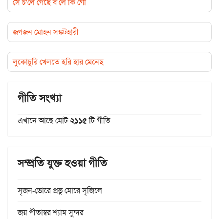
সে চ'লে গেছে ব'লে কি গো
জগজন মোহন সঙ্কটহারী
লুকোচুরি খেলতে হরি হার মেনেছ
গীতি সংখ্যা
এখানে আছে মোট
২১১৫
টি গীতি
সম্প্রতি যুক্ত হওয়া গীতি
সৃজন-ভোরে প্রভু মোরে সৃজিলে
জয় পীতাম্বর শ্যাম সুন্দর