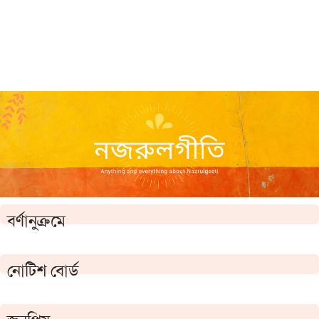
বর্ণানুক্রমে
নোটিশ বোর্ড