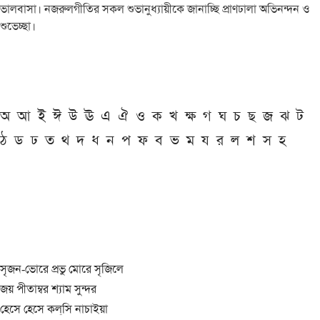
ভালবাসা। নজরুলগীতির সকল শুভানুধ্যায়ীকে জানাচ্ছি প্রাণঢালা অভিনন্দন ও
শুভেচ্ছা।
অ
আ
ই
ঈ
উ
ঊ
এ
ঐ
ও
ক
খ
ক্ষ
গ
ঘ
চ
ছ
জ
ঝ
ট
ঠ
ড
ঢ
ত
থ
দ
ধ
ন
প
ফ
ব
ভ
ম
য
র
ল
শ
স
হ
সৃজন-ভোরে প্রভু মোরে সৃজিলে
জয় পীতাম্বর শ্যাম সুন্দর
হেসে হেসে কল্‌সি নাচাইয়া