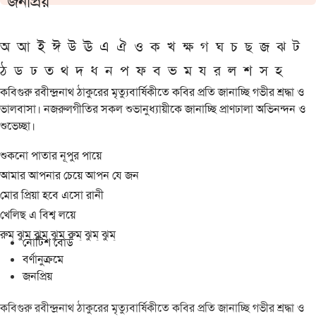
জনপ্রিয়
অ
আ
ই
ঈ
উ
ঊ
এ
ঐ
ও
ক
খ
ক্ষ
গ
ঘ
চ
ছ
জ
ঝ
ট
ঠ
ড
ঢ
ত
থ
দ
ধ
ন
প
ফ
ব
ভ
ম
য
র
ল
শ
স
হ
কবিগুরু রবীন্দ্রনাথ ঠাকুরের মৃত্যুবার্ষিকীতে কবির প্রতি জানাচ্ছি গভীর শ্রদ্ধা ও
ভালবাসা। নজরুলগীতির সকল শুভানুধ্যায়ীকে জানাচ্ছি প্রাণঢালা অভিনন্দন ও
শুভেচ্ছা।
শুকনো পাতার নূপুর পায়ে
আমার আপনার চেয়ে আপন যে জন
মোর প্রিয়া হবে এসো রানী
খেলিছ এ বিশ্ব লয়ে
রুম্ ঝুম্ ঝুম্ ঝুম্ রুম্ ঝুম্ ঝুম্
নোটিশ বোর্ড
বর্ণানুক্রমে
জনপ্রিয়
কবিগুরু রবীন্দ্রনাথ ঠাকুরের মৃত্যুবার্ষিকীতে কবির প্রতি জানাচ্ছি গভীর শ্রদ্ধা ও