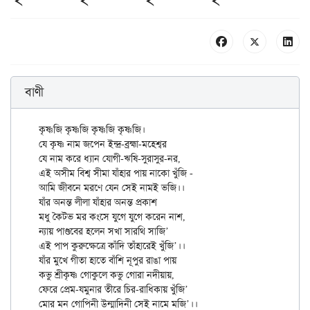
বাণী
কৃষ্ণজি কৃষ্ণজি কৃষ্ণজি কৃষ্ণজি।

যে কৃষ্ণ নাম জপেন ইন্দ্র-ব্রহ্মা-মহেশ্বর

যে নাম করে ধ্যান যোগী-ঋষি-সুরাসুর-নর,

এই অসীম বিশ্ব সীমা যাঁহার পায় নাকো খুঁজি -

আমি জীবনে মরণে যেন সেই নামই ভজি।।

যাঁর অনন্ত লীলা যাঁহার অনন্ত প্রকাশ

মধু কৈটভ মর কংসে যুগে যুগে করেন নাশ,

ন্যায় পাণ্ডবের হলেন সখা সারথি সাজি’

এই পাপ কুরুক্ষেত্রে কাঁদি তাঁহারেই খুঁজি’।।

যাঁর মুখে গীতা হাতে বাঁশি নূপুর রাঙা পায়

কভু শ্রীকৃষ্ণ গোকুলে কভু গোরা নদীয়ায়,

ফেরে প্রেম-যমুনার তীরে চির-রাধিকায় খুঁজি’
