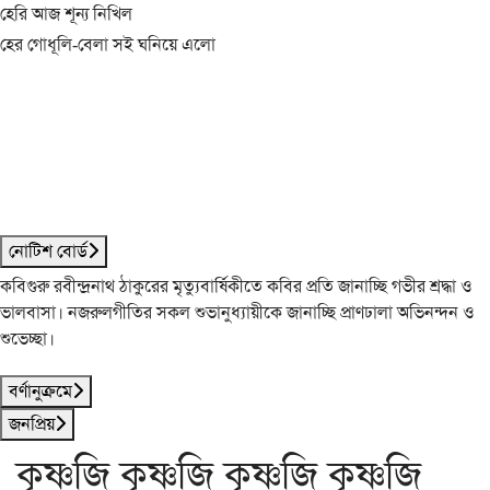
হেরি আজ শূন্য নিখিল
হের গোধূলি-বেলা সই ঘনিয়ে এলো
নোটিশ বোর্ড
কবিগুরু রবীন্দ্রনাথ ঠাকুরের মৃত্যুবার্ষিকীতে কবির প্রতি জানাচ্ছি গভীর শ্রদ্ধা ও
ভালবাসা। নজরুলগীতির সকল শুভানুধ্যায়ীকে জানাচ্ছি প্রাণঢালা অভিনন্দন ও
শুভেচ্ছা।
বর্ণানুক্রমে
জনপ্রিয়
কৃষ্ণজি কৃষ্ণজি কৃষ্ণজি কৃষ্ণজি