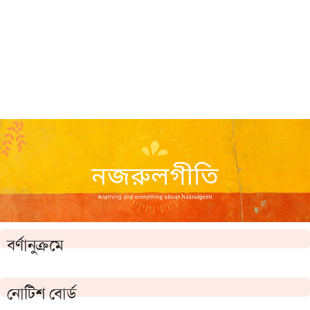
বর্ণানুক্রমে
নোটিশ বোর্ড