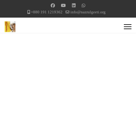
+880 191 1219362
info@nazrulgeeti.org