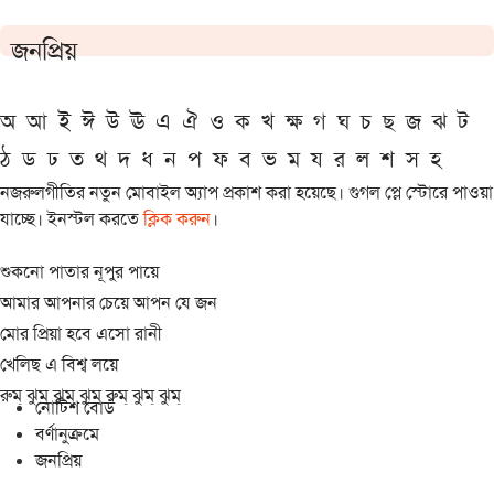
জনপ্রিয়
অ
আ
ই
ঈ
উ
ঊ
এ
ঐ
ও
ক
খ
ক্ষ
গ
ঘ
চ
ছ
জ
ঝ
ট
ঠ
ড
ঢ
ত
থ
দ
ধ
ন
প
ফ
ব
ভ
ম
য
র
ল
শ
স
হ
নজরুলগীতির নতুন মোবাইল অ্যাপ প্রকাশ করা হয়েছে। গুগল প্লে স্টোরে পাওয়া
যাচ্ছে। ইনস্টল করতে
ক্লিক করুন
।
শুকনো পাতার নূপুর পায়ে
আমার আপনার চেয়ে আপন যে জন
মোর প্রিয়া হবে এসো রানী
খেলিছ এ বিশ্ব লয়ে
রুম্ ঝুম্ ঝুম্ ঝুম্ রুম্ ঝুম্ ঝুম্
নোটিশ বোর্ড
বর্ণানুক্রমে
জনপ্রিয়