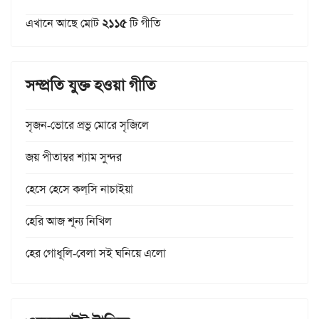
এখানে আছে মোট
২১১৫
টি গীতি
সম্প্রতি যুক্ত হওয়া গীতি
সৃজন-ভোরে প্রভু মোরে সৃজিলে
জয় পীতাম্বর শ্যাম সুন্দর
হেসে হেসে কল্‌সি নাচাইয়া
হেরি আজ শূন্য নিখিল
হের গোধূলি-বেলা সই ঘনিয়ে এলো