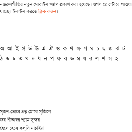
নজরুলগীতির নতুন মোবাইল অ্যাপ প্রকাশ করা হয়েছে। গুগল প্লে স্টোরে পাওয়া
যাচ্ছে। ইনস্টল করতে
ক্লিক করুন
।
অ
আ
ই
ঈ
উ
ঊ
এ
ঐ
ও
ক
খ
ক্ষ
গ
ঘ
চ
ছ
জ
ঝ
ট
ঠ
ড
ঢ
ত
থ
দ
ধ
ন
প
ফ
ব
ভ
ম
য
র
ল
শ
স
হ
সৃজন-ভোরে প্রভু মোরে সৃজিলে
জয় পীতাম্বর শ্যাম সুন্দর
হেসে হেসে কল্‌সি নাচাইয়া