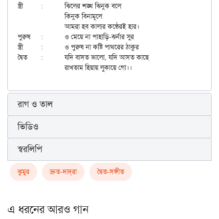
স্ত্রী	:	ঝিলের শঙ্খ ঝিনুক বলে

		কিনুক বিনামূলে

		আমরা হব কালার কণ্ঠেরই হার।

পুরুষ	:	ও মেয়ে না পাহাড়ি-ঝর্নার সুর

স্ত্রী	:	ও পুরুষ না কষ্টি পাথরের ঠাকুর

দ্বৈত	:	যদি বাসত ভালো, যদি আসত কাছে

রাগ ও তাল
ভিডিও
স্বরলিপি
ঝুমুর
দ্রুত-দাদ্‌রা
দ্বৈত-সঙ্গীত
এ ধরনের আরও গান