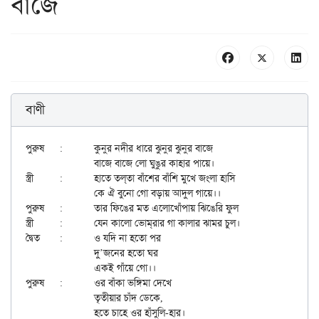
বাজে
বাণী
পুরুষ	:	কুনুর নদীর ধারে ঝুনুর ঝুনুর বাজে

		বাজে বাজে লো ঘুঙুর কাহার পায়ে।

স্ত্রী	:	হাতে তল্‌তা বাঁশের বাঁশি মুখে জংলা হাসি

		কে ঐ বুনো গো বড়ায় আদুল গায়ে।।

পুরুষ	:	তার ফিঙের মত এলোখোঁপায় ঝিঙেরি ফুল

স্ত্রী	:	যেন কালো ভোম্‌রার গা কালার ঝামর চুল।

দ্বৈত	:	ও যদি না হতো পর

		দু’জনের হতো ঘর

		একই গাঁয়ে গো।।

পুরুষ	:	ওর বাঁকা ভঙ্গিমা দেখে

		তৃতীয়ার চাঁদ ডেকে,

		হতে চাহে ওর হাঁসুলি-হার।
