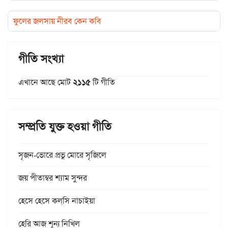
ফুলের জলসায় নীরব কেন কবি
গীতি সংখ্যা
এখানে আছে মোট
২১১৫
টি গীতি
সম্প্রতি যুক্ত হওয়া গীতি
সৃজন-ভোরে প্রভু মোরে সৃজিলে
জয় পীতাম্বর শ্যাম সুন্দর
হেসে হেসে কল্‌সি নাচাইয়া
হেরি আজ শূন্য নিখিল