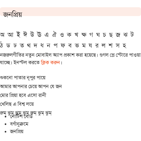
জনপ্রিয়
অ
আ
ই
ঈ
উ
ঊ
এ
ঐ
ও
ক
খ
ক্ষ
গ
ঘ
চ
ছ
জ
ঝ
ট
ঠ
ড
ঢ
ত
থ
দ
ধ
ন
প
ফ
ব
ভ
ম
য
র
ল
শ
স
হ
নজরুলগীতির নতুন মোবাইল অ্যাপ প্রকাশ করা হয়েছে। গুগল প্লে স্টোরে পাওয়া
যাচ্ছে। ইনস্টল করতে
ক্লিক করুন
।
শুকনো পাতার নূপুর পায়ে
আমার আপনার চেয়ে আপন যে জন
মোর প্রিয়া হবে এসো রানী
খেলিছ এ বিশ্ব লয়ে
রুম্ ঝুম্ ঝুম্ ঝুম্ রুম্ ঝুম্ ঝুম্
নোটিশ বোর্ড
বর্ণানুক্রমে
জনপ্রিয়