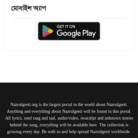
মোবাইল অ্যাপ
Nazrulgeeti.org is the largest portal in the world about Nazrulgeeti.
Anything and everything about Nazrulgeeti will be found in this portal.
All lyrics, used raag and taal, audio/video, swaralipi and unknown stories
behind the song, everything will be available here. The collection is
growing every day. Be with us and help spread Nazrulgeeti worldwide.