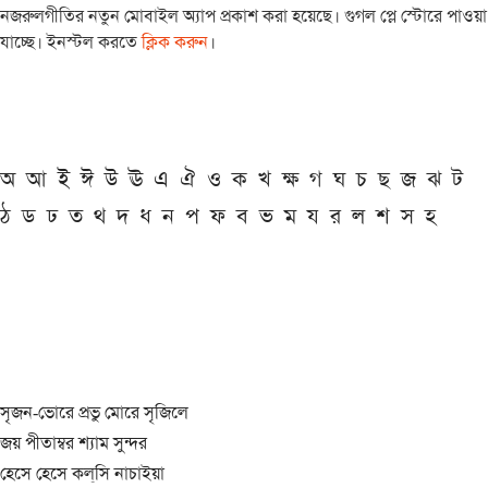
নজরুলগীতির নতুন মোবাইল অ্যাপ প্রকাশ করা হয়েছে। গুগল প্লে স্টোরে পাওয়া
যাচ্ছে। ইনস্টল করতে
ক্লিক করুন
।
অ
আ
ই
ঈ
উ
ঊ
এ
ঐ
ও
ক
খ
ক্ষ
গ
ঘ
চ
ছ
জ
ঝ
ট
ঠ
ড
ঢ
ত
থ
দ
ধ
ন
প
ফ
ব
ভ
ম
য
র
ল
শ
স
হ
সৃজন-ভোরে প্রভু মোরে সৃজিলে
জয় পীতাম্বর শ্যাম সুন্দর
হেসে হেসে কল্‌সি নাচাইয়া