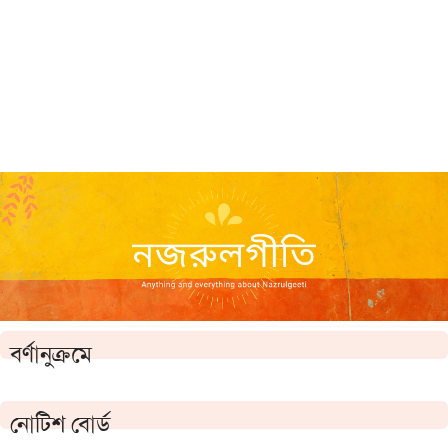
বর্ণানুক্রমে
নোটিশ বোর্ড