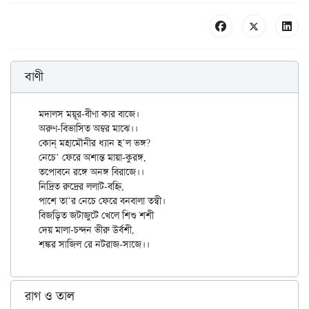
বাণী
মদালস ময়ূর-বীণা কার বাজে।

অরুণ-বিভাসিত অম্বর মাঝে।।

কোন্ মহামৌনীর ধ্যান হ’ল ভঙ্গ?

নেচে’ ফেরে অশান্ত মায়া-কুরঙ্গ,

তপোবনে রঙ্গে অনঙ্গ বিরাজে।।

নিদ্রিত রুদ্রের ললাট-বহ্নি,

পাশে তা’র নেচে ফেরে বনবালা তন্বী।

বিজড়িত জটাজুটে খেলে শিশু শশী

দেয় মালা-চন্দন ভীরু উর্বশী,

রাগ ও তাল