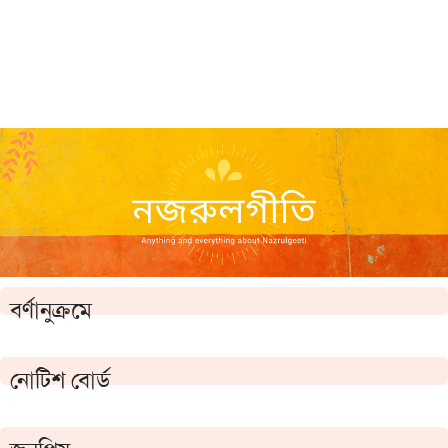
বর্ণানুক্রমে
নোটিশ বোর্ড