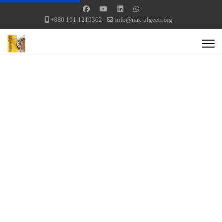
+880 191 1219362
info@nazrulgeeti.org