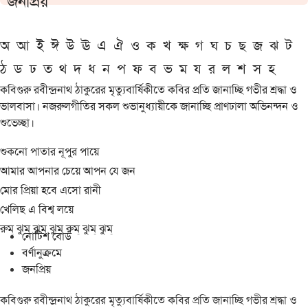
জনপ্রিয়
অ
আ
ই
ঈ
উ
ঊ
এ
ঐ
ও
ক
খ
ক্ষ
গ
ঘ
চ
ছ
জ
ঝ
ট
ঠ
ড
ঢ
ত
থ
দ
ধ
ন
প
ফ
ব
ভ
ম
য
র
ল
শ
স
হ
কবিগুরু রবীন্দ্রনাথ ঠাকুরের মৃত্যুবার্ষিকীতে কবির প্রতি জানাচ্ছি গভীর শ্রদ্ধা ও
ভালবাসা। নজরুলগীতির সকল শুভানুধ্যায়ীকে জানাচ্ছি প্রাণঢালা অভিনন্দন ও
শুভেচ্ছা।
শুকনো পাতার নূপুর পায়ে
আমার আপনার চেয়ে আপন যে জন
মোর প্রিয়া হবে এসো রানী
খেলিছ এ বিশ্ব লয়ে
রুম্ ঝুম্ ঝুম্ ঝুম্ রুম্ ঝুম্ ঝুম্
নোটিশ বোর্ড
বর্ণানুক্রমে
জনপ্রিয়
কবিগুরু রবীন্দ্রনাথ ঠাকুরের মৃত্যুবার্ষিকীতে কবির প্রতি জানাচ্ছি গভীর শ্রদ্ধা ও