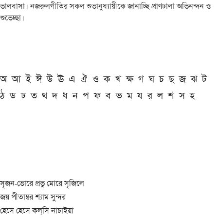
ভালবাসা। নজরুলগীতির সকল শুভানুধ্যায়ীকে জানাচ্ছি প্রাণঢালা অভিনন্দন ও
শুভেচ্ছা।
অ
আ
ই
ঈ
উ
ঊ
এ
ঐ
ও
ক
খ
ক্ষ
গ
ঘ
চ
ছ
জ
ঝ
ট
ঠ
ড
ঢ
ত
থ
দ
ধ
ন
প
ফ
ব
ভ
ম
য
র
ল
শ
স
হ
সৃজন-ভোরে প্রভু মোরে সৃজিলে
জয় পীতাম্বর শ্যাম সুন্দর
হেসে হেসে কল্‌সি নাচাইয়া