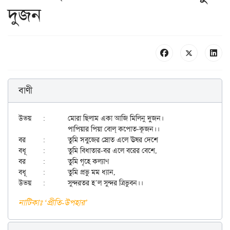
দুজন
বাণী
উভয়	:	মোরা ছিলাম একা আজি মিলিনু দুজন।

		পাপিয়ার পিয়া বোল্ কপোত-কূজন।।

বর	:	তুমি সবুজের স্রোত এলে ঊষর দেশে

বধূ	:	তুমি বিধাতার-বর এলে বরের বেশে,

বর	:	তুমি গৃহে কল্যাণ

বধূ	:	তুমি প্রভু মম ধ্যান,

নাটিকাঃ ‘প্রীতি-উপহার’