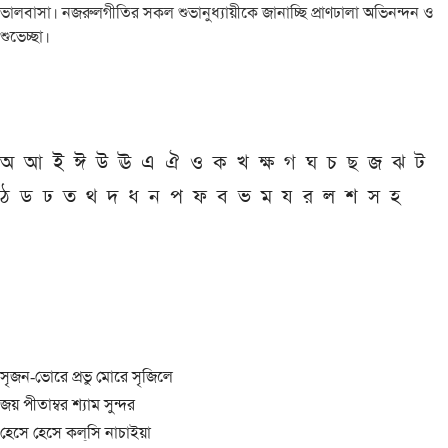
ভালবাসা। নজরুলগীতির সকল শুভানুধ্যায়ীকে জানাচ্ছি প্রাণঢালা অভিনন্দন ও
শুভেচ্ছা।
অ
আ
ই
ঈ
উ
ঊ
এ
ঐ
ও
ক
খ
ক্ষ
গ
ঘ
চ
ছ
জ
ঝ
ট
ঠ
ড
ঢ
ত
থ
দ
ধ
ন
প
ফ
ব
ভ
ম
য
র
ল
শ
স
হ
সৃজন-ভোরে প্রভু মোরে সৃজিলে
জয় পীতাম্বর শ্যাম সুন্দর
হেসে হেসে কল্‌সি নাচাইয়া