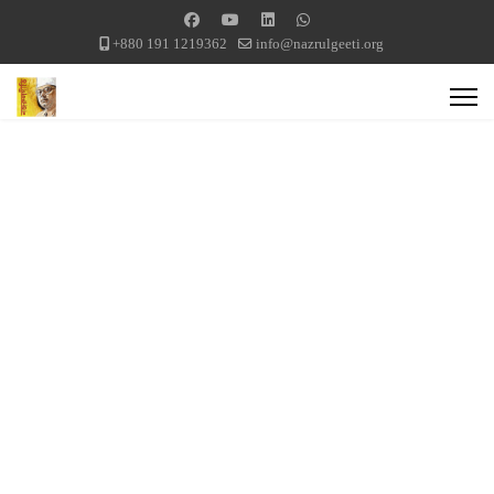
+880 191 1219362
info@nazrulgeeti.org