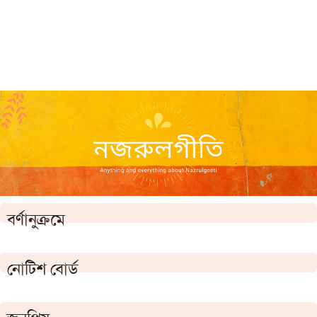
বর্ণানুক্রমে
নোটিশ বোর্ড