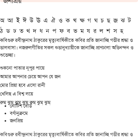
জনপ্রিয়
অ
আ
ই
ঈ
উ
ঊ
এ
ঐ
ও
ক
খ
ক্ষ
গ
ঘ
চ
ছ
জ
ঝ
ট
ঠ
ড
ঢ
ত
থ
দ
ধ
ন
প
ফ
ব
ভ
ম
য
র
ল
শ
স
হ
কবিগুরু রবীন্দ্রনাথ ঠাকুরের মৃত্যুবার্ষিকীতে কবির প্রতি জানাচ্ছি গভীর শ্রদ্ধা ও
ভালবাসা। নজরুলগীতির সকল শুভানুধ্যায়ীকে জানাচ্ছি প্রাণঢালা অভিনন্দন ও
শুভেচ্ছা।
শুকনো পাতার নূপুর পায়ে
আমার আপনার চেয়ে আপন যে জন
মোর প্রিয়া হবে এসো রানী
খেলিছ এ বিশ্ব লয়ে
রুম্ ঝুম্ ঝুম্ ঝুম্ রুম্ ঝুম্ ঝুম্
নোটিশ বোর্ড
বর্ণানুক্রমে
জনপ্রিয়
কবিগুরু রবীন্দ্রনাথ ঠাকুরের মৃত্যুবার্ষিকীতে কবির প্রতি জানাচ্ছি গভীর শ্রদ্ধা ও