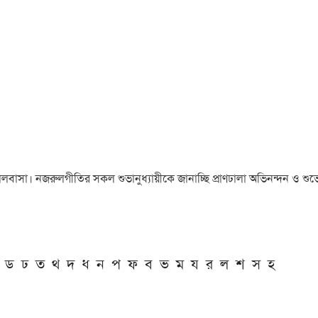
া ও ভালবাসা। নজরুলগীতির সকল শুভানুধ্যায়ীকে জানাচ্ছি প্রাণঢালা অভিনন্দন ও শুভে
ড
ঢ
ত
থ
দ
ধ
ন
প
ফ
ব
ভ
ম
য
র
ল
শ
স
হ