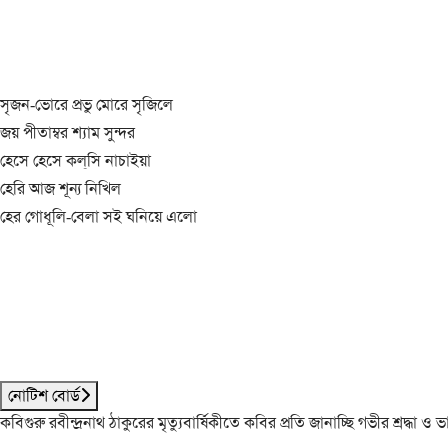
সৃজন-ভোরে প্রভু মোরে সৃজিলে
জয় পীতাম্বর শ্যাম সুন্দর
হেসে হেসে কল্‌সি নাচাইয়া
হেরি আজ শূন্য নিখিল
হের গোধূলি-বেলা সই ঘনিয়ে এলো
নোটিশ বোর্ড
কবিগুরু রবীন্দ্রনাথ ঠাকুরের মৃত্যুবার্ষিকীতে কবির প্রতি জানাচ্ছি গভীর শ্রদ্ধ