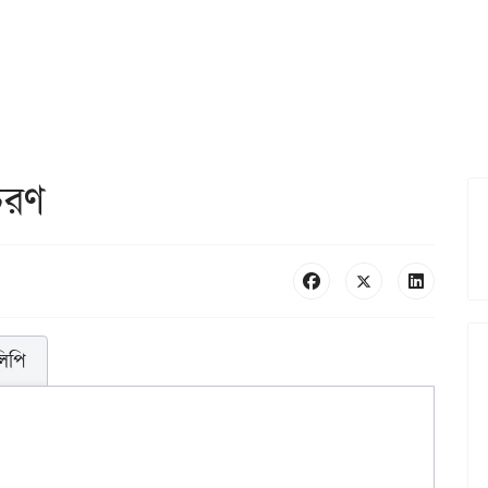
চরণ
লিপি