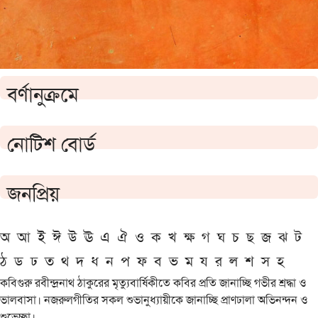
বর্ণানুক্রমে
নোটিশ বোর্ড
জনপ্রিয়
অ
আ
ই
ঈ
উ
ঊ
এ
ঐ
ও
ক
খ
ক্ষ
গ
ঘ
চ
ছ
জ
ঝ
ট
ঠ
ড
ঢ
ত
থ
দ
ধ
ন
প
ফ
ব
ভ
ম
য
র
ল
শ
স
হ
কবিগুরু রবীন্দ্রনাথ ঠাকুরের মৃত্যুবার্ষিকীতে কবির প্রতি জানাচ্ছি গভীর শ্রদ্ধা ও
ভালবাসা। নজরুলগীতির সকল শুভানুধ্যায়ীকে জানাচ্ছি প্রাণঢালা অভিনন্দন ও
শুভেচ্ছা।