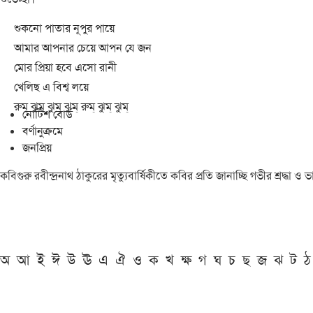
শুকনো পাতার নূপুর পায়ে
আমার আপনার চেয়ে আপন যে জন
মোর প্রিয়া হবে এসো রানী
খেলিছ এ বিশ্ব লয়ে
রুম্ ঝুম্ ঝুম্ ঝুম্ রুম্ ঝুম্ ঝুম্
নোটিশ বোর্ড
বর্ণানুক্রমে
জনপ্রিয়
কবিগুরু রবীন্দ্রনাথ ঠাকুরের মৃত্যুবার্ষিকীতে কবির প্রতি জানাচ্ছি গভীর শ্রদ্ধ
অ
আ
ই
ঈ
উ
ঊ
এ
ঐ
ও
ক
খ
ক্ষ
গ
ঘ
চ
ছ
জ
ঝ
ট
ঠ