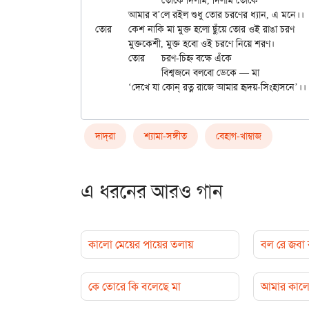
		তোকে দিলাম, দিলাম তোকে

	আমার ব’লে রইল শুধু তোর চরণের ধ্যান, এ মনে।।

তোর	কেশ নাকি মা মুক্ত হলো ছুঁয়ে তোর ওই রাঙা চরণ

	মুক্তকেশী, মুক্ত হবো ওই চরণে নিয়ে শরণ।

	তোর	চরণ-চিহ্ন বক্ষে এঁকে

		বিশ্বজনে বলবো ডেকে — মা

দাদ্‌রা
শ্যামা-সঙ্গীত
বেহাগ-খাম্বাজ
এ ধরনের আরও গান
কালো মেয়ের পায়ের তলায়
বল রে জবা
কে তোরে কি বলেছে মা
আমার কালো