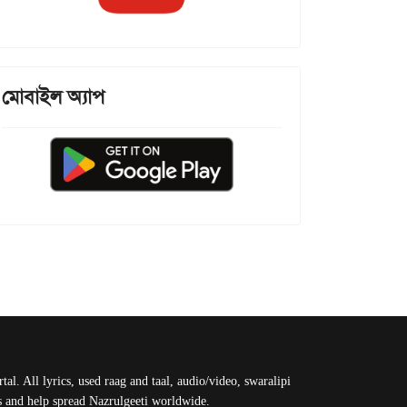
মোবাইল অ্যাপ
al. All lyrics, used raag and taal, audio/video, swaralipi
us and help spread Nazrulgeeti worldwide.