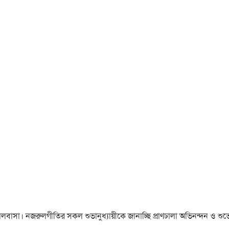
া ও ভালবাসা। নজরুলগীতির সকল শুভানুধ্যায়ীকে জানাচ্ছি প্রাণঢালা অভিনন্দন ও শুভে