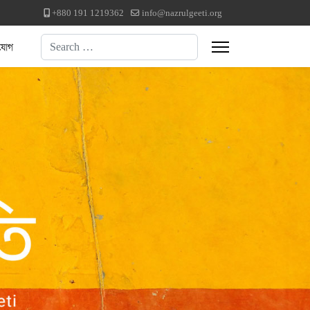
+880 191 1219362
info@nazrulgeeti.org
Search
যোগ