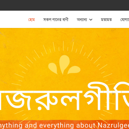
হোম
সকল গানের বাণী
অন্যান্য
মতামত
যোগা