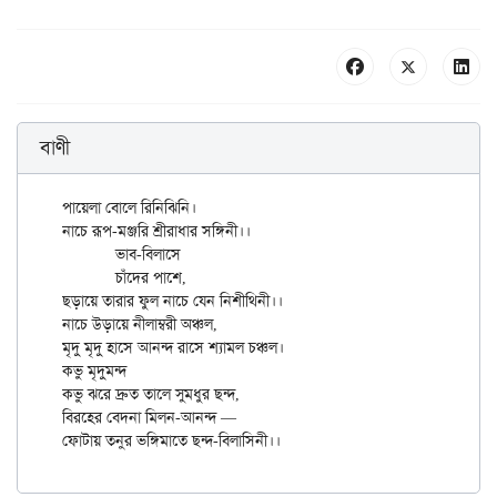
বাণী
পায়েলা বোলে রিনিঝিনি।

নাচে রূপ-মঞ্জরি শ্রীরাধার সঙ্গিনী।।

	ভাব-বিলাসে

	চাঁদের পাশে,

ছড়ায়ে তারার ফুল নাচে যেন নিশীথিনী।।

নাচে উড়ায়ে নীলাম্বরী অঞ্চল,

মৃদু মৃদু হাসে আনন্দ রাসে শ্যামল চঞ্চল।

কভু মৃদুমন্দ

কভু ঝরে দ্রুত তালে সুমধুর ছন্দ,

বিরহের বেদনা মিলন-আনন্দ —
