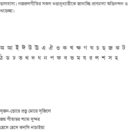
ভালবাসা। নজরুলগীতির সকল শুভানুধ্যায়ীকে জানাচ্ছি প্রাণঢালা অভিনন্দন ও
শুভেচ্ছা।
অ
আ
ই
ঈ
উ
ঊ
এ
ঐ
ও
ক
খ
ক্ষ
গ
ঘ
চ
ছ
জ
ঝ
ট
ঠ
ড
ঢ
ত
থ
দ
ধ
ন
প
ফ
ব
ভ
ম
য
র
ল
শ
স
হ
সৃজন-ভোরে প্রভু মোরে সৃজিলে
জয় পীতাম্বর শ্যাম সুন্দর
হেসে হেসে কল্‌সি নাচাইয়া