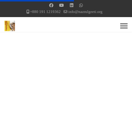
+880 191 1219362
info@nazrulgeeti.org