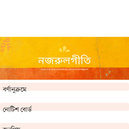
বর্ণানুক্রমে
নোটিশ বোর্ড