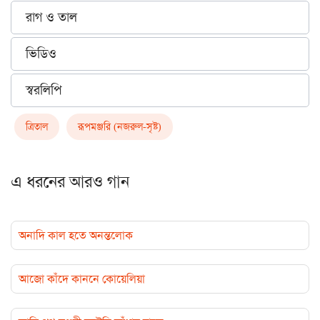
রাগ ও তাল
ভিডিও
স্বরলিপি
ত্রিতাল
রূপমঞ্জরি (নজরুল-সৃষ্ট)
এ ধরনের আরও গান
অনাদি কাল হতে অনন্তলোক
আজো কাঁদে কাননে কোয়েলিয়া