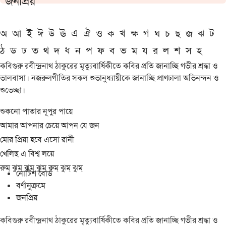
জনপ্রিয়
অ
আ
ই
ঈ
উ
ঊ
এ
ঐ
ও
ক
খ
ক্ষ
গ
ঘ
চ
ছ
জ
ঝ
ট
ঠ
ড
ঢ
ত
থ
দ
ধ
ন
প
ফ
ব
ভ
ম
য
র
ল
শ
স
হ
কবিগুরু রবীন্দ্রনাথ ঠাকুরের মৃত্যুবার্ষিকীতে কবির প্রতি জানাচ্ছি গভীর শ্রদ্ধা ও
ভালবাসা। নজরুলগীতির সকল শুভানুধ্যায়ীকে জানাচ্ছি প্রাণঢালা অভিনন্দন ও
শুভেচ্ছা।
শুকনো পাতার নূপুর পায়ে
আমার আপনার চেয়ে আপন যে জন
মোর প্রিয়া হবে এসো রানী
খেলিছ এ বিশ্ব লয়ে
রুম্ ঝুম্ ঝুম্ ঝুম্ রুম্ ঝুম্ ঝুম্
নোটিশ বোর্ড
বর্ণানুক্রমে
জনপ্রিয়
কবিগুরু রবীন্দ্রনাথ ঠাকুরের মৃত্যুবার্ষিকীতে কবির প্রতি জানাচ্ছি গভীর শ্রদ্ধা ও