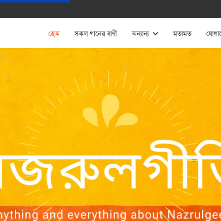
হোম
সকল গানের বাণী
অন্যান্য
মতামত
যোগা