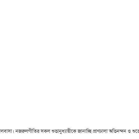
া ও ভালবাসা। নজরুলগীতির সকল শুভানুধ্যায়ীকে জানাচ্ছি প্রাণঢালা অভিনন্দন ও শুভে