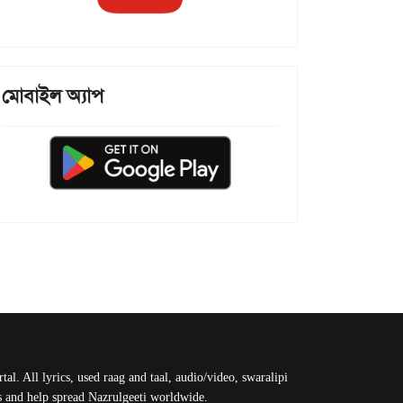
মোবাইল অ্যাপ
al. All lyrics, used raag and taal, audio/video, swaralipi
us and help spread Nazrulgeeti worldwide.