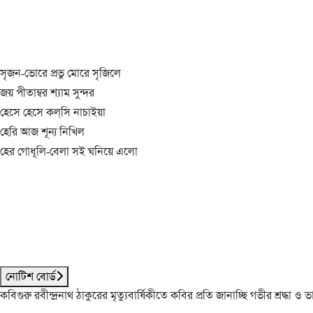
সৃজন-ভোরে প্রভু মোরে সৃজিলে
জয় পীতাম্বর শ্যাম সুন্দর
হেসে হেসে কল্‌সি নাচাইয়া
হেরি আজ শূন্য নিখিল
হের গোধূলি-বেলা সই ঘনিয়ে এলো
নোটিশ বোর্ড
কবিগুরু রবীন্দ্রনাথ ঠাকুরের মৃত্যুবার্ষিকীতে কবির প্রতি জানাচ্ছি গভীর শ্রদ্ধ