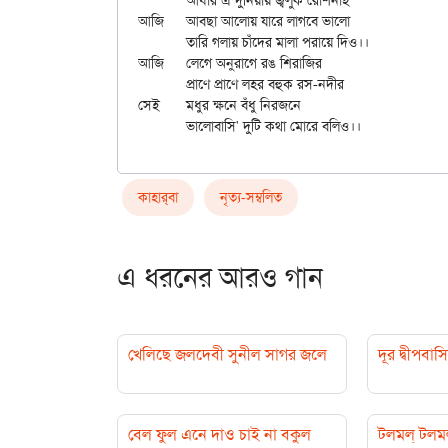
	আঁধার এ দুনিয়ায় জ্বলুক রোশনাই

আজি	আবছা আলোয় যারে লাগবে ভালো

	তারি গলায় চাঁদের মালা পরায়ে দিও।।

আজি	লেগে অনুরাগে রঙ শিরাজির

	প্রাণে প্রাণে লহর বহুক রস-নদীর

সেই	মধুর ক্ষনে বঁধু নিরজনে

কাহার্‌বা
নৃত্য-সম্বলিত
এ ধরনের আরও গান
খেলিছে জলদেবী সুনীল সাগর জলে
দূর দ্বীপবাস
বেল ফুল এনে দাও চাই না বকুল
টলমল্ টলম