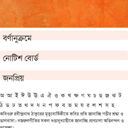
বর্ণানুক্রমে
নোটিশ বোর্ড
জনপ্রিয়
অ
আ
ই
ঈ
উ
ঊ
এ
ঐ
ও
ক
খ
ক্ষ
গ
ঘ
চ
ছ
জ
ঝ
ট
ঠ
ড
ঢ
ত
থ
দ
ধ
ন
প
ফ
ব
ভ
ম
য
র
ল
শ
স
হ
কবিগুরু রবীন্দ্রনাথ ঠাকুরের মৃত্যুবার্ষিকীতে কবির প্রতি জানাচ্ছি গভীর শ্রদ্ধা ও
ভালবাসা। নজরুলগীতির সকল শুভানুধ্যায়ীকে জানাচ্ছি প্রাণঢালা অভিনন্দন ও
শুভেচ্ছা।