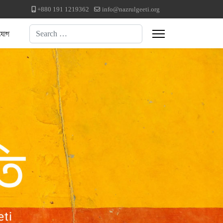
+880 191 1219362
info@nazrulgeeti.org
Search
যোগ