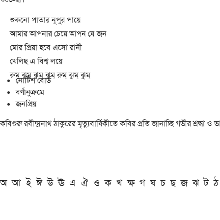
শুকনো পাতার নূপুর পায়ে
আমার আপনার চেয়ে আপন যে জন
মোর প্রিয়া হবে এসো রানী
খেলিছ এ বিশ্ব লয়ে
রুম্ ঝুম্ ঝুম্ ঝুম্ রুম্ ঝুম্ ঝুম্
নোটিশ বোর্ড
বর্ণানুক্রমে
জনপ্রিয়
কবিগুরু রবীন্দ্রনাথ ঠাকুরের মৃত্যুবার্ষিকীতে কবির প্রতি জানাচ্ছি গভীর শ্রদ্ধ
অ
আ
ই
ঈ
উ
ঊ
এ
ঐ
ও
ক
খ
ক্ষ
গ
ঘ
চ
ছ
জ
ঝ
ট
ঠ