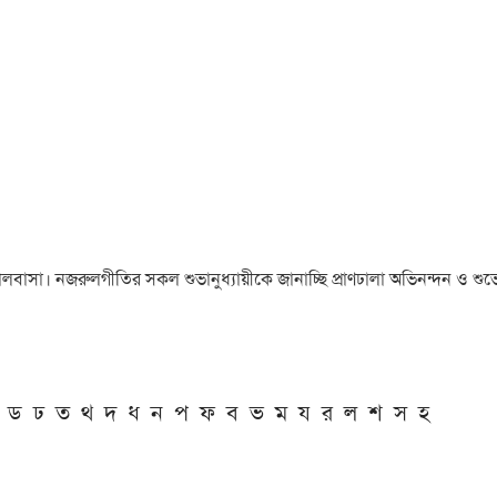
া ও ভালবাসা। নজরুলগীতির সকল শুভানুধ্যায়ীকে জানাচ্ছি প্রাণঢালা অভিনন্দন ও শুভে
ড
ঢ
ত
থ
দ
ধ
ন
প
ফ
ব
ভ
ম
য
র
ল
শ
স
হ