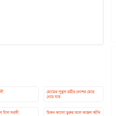
িনী
মোমের পুতুল মমীর দেশের মেয়ে
নেচে যায়
ল্ টলে সরসী
চিকন কালো ভুরুর তলে কাজল আঁখি