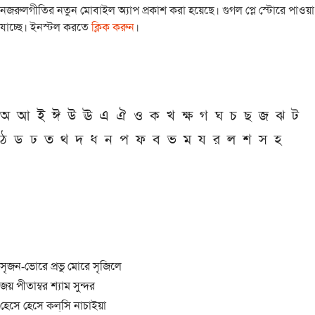
নজরুলগীতির নতুন মোবাইল অ্যাপ প্রকাশ করা হয়েছে। গুগল প্লে স্টোরে পাওয়া
যাচ্ছে। ইনস্টল করতে
ক্লিক করুন
।
অ
আ
ই
ঈ
উ
ঊ
এ
ঐ
ও
ক
খ
ক্ষ
গ
ঘ
চ
ছ
জ
ঝ
ট
ঠ
ড
ঢ
ত
থ
দ
ধ
ন
প
ফ
ব
ভ
ম
য
র
ল
শ
স
হ
সৃজন-ভোরে প্রভু মোরে সৃজিলে
জয় পীতাম্বর শ্যাম সুন্দর
হেসে হেসে কল্‌সি নাচাইয়া