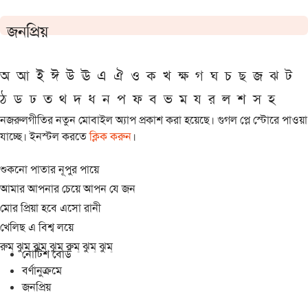
জনপ্রিয়
অ
আ
ই
ঈ
উ
ঊ
এ
ঐ
ও
ক
খ
ক্ষ
গ
ঘ
চ
ছ
জ
ঝ
ট
ঠ
ড
ঢ
ত
থ
দ
ধ
ন
প
ফ
ব
ভ
ম
য
র
ল
শ
স
হ
নজরুলগীতির নতুন মোবাইল অ্যাপ প্রকাশ করা হয়েছে। গুগল প্লে স্টোরে পাওয়া
যাচ্ছে। ইনস্টল করতে
ক্লিক করুন
।
শুকনো পাতার নূপুর পায়ে
আমার আপনার চেয়ে আপন যে জন
মোর প্রিয়া হবে এসো রানী
খেলিছ এ বিশ্ব লয়ে
রুম্ ঝুম্ ঝুম্ ঝুম্ রুম্ ঝুম্ ঝুম্
নোটিশ বোর্ড
বর্ণানুক্রমে
জনপ্রিয়