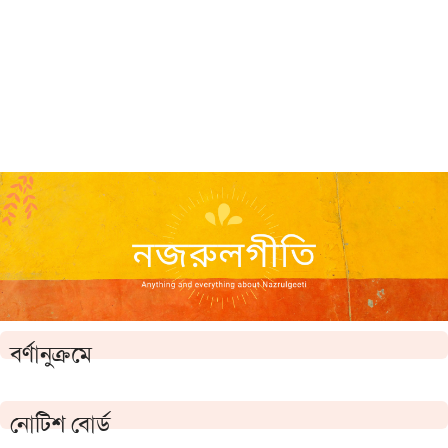
বর্ণানুক্রমে
নোটিশ বোর্ড