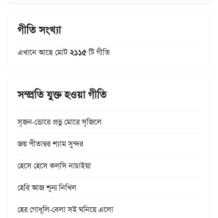
গীতি সংখ্যা
এখানে আছে মোট
২১১৫
টি গীতি
সম্প্রতি যুক্ত হওয়া গীতি
সৃজন-ভোরে প্রভু মোরে সৃজিলে
জয় পীতাম্বর শ্যাম সুন্দর
হেসে হেসে কল্‌সি নাচাইয়া
হেরি আজ শূন্য নিখিল
হের গোধূলি-বেলা সই ঘনিয়ে এলো