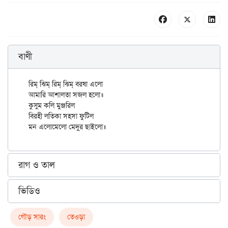
বাণী
রিম্ ঝিম্ রিম্ ঝিম্ বরষা এলো

আমারি আশালতা সজল হলো॥

কুসুম কলি মুঞ্জরিল

বিরহী লতিকা সহসা ফুটিল

রাগ ও তাল
ভিডিও
গৌড় সারং
তেওড়া