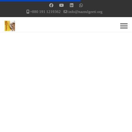
+880 191 1219362
info@nazrulgeeti.org