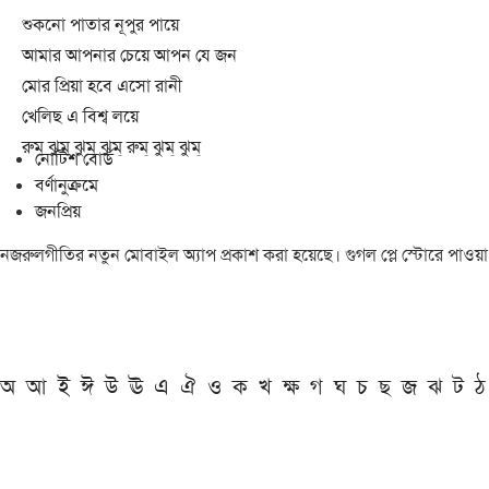
শুকনো পাতার নূপুর পায়ে
আমার আপনার চেয়ে আপন যে জন
মোর প্রিয়া হবে এসো রানী
খেলিছ এ বিশ্ব লয়ে
রুম্ ঝুম্ ঝুম্ ঝুম্ রুম্ ঝুম্ ঝুম্
নোটিশ বোর্ড
বর্ণানুক্রমে
জনপ্রিয়
নজরুলগীতির নতুন মোবাইল অ্যাপ প্রকাশ করা হয়েছে। গুগল প্লে স্টোরে পাওয়
অ
আ
ই
ঈ
উ
ঊ
এ
ঐ
ও
ক
খ
ক্ষ
গ
ঘ
চ
ছ
জ
ঝ
ট
ঠ