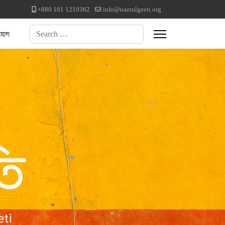
+880 191 1219362
info@nazrulgeeti.org
Search
যোগ