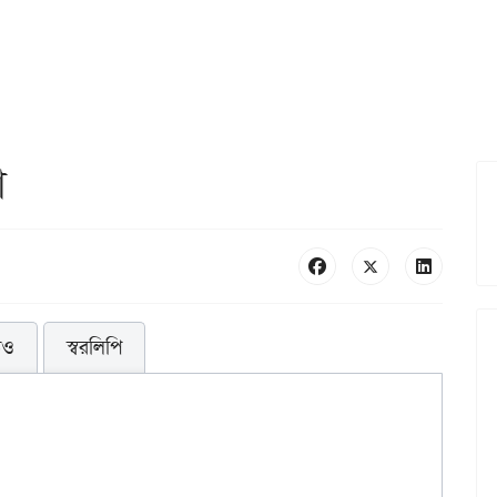
ো
িও
স্বরলিপি