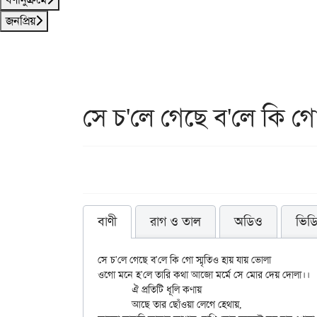
জনপ্রিয়
সে চ'লে গেছে ব'লে কি গ
বাণী
রাগ ও তাল
অডিও
ভিড
সে চ'লে গেছে ব'লে কি গো স্মৃতিও হায় যায় ভোলা

ওগো মনে হ'লে তারি কথা আজো মর্মে সে মোর দেয় দোলা।।

	ঐ প্রতিটি ধূলি কণায়

	আছে তার ছোঁওয়া লেগে হেথায়,
