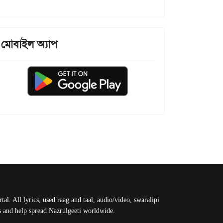
মোবাইল অ্যাপ
al. All lyrics, used raag and taal, audio/video, swaralipi
us and help spread Nazrulgeeti worldwide.