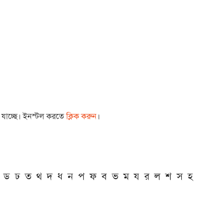
া যাচ্ছে। ইনস্টল করতে
ক্লিক করুন
।
ড
ঢ
ত
থ
দ
ধ
ন
প
ফ
ব
ভ
ম
য
র
ল
শ
স
হ