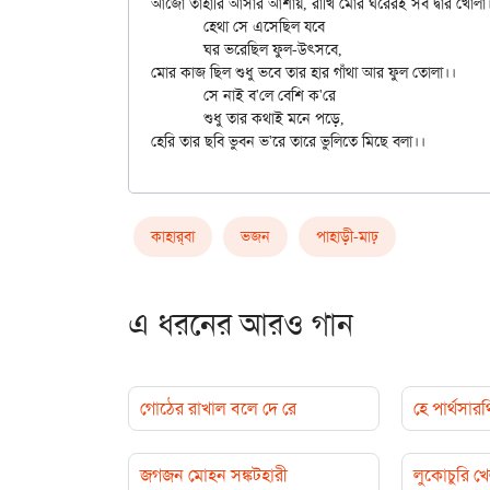
আজো তাহারি আসার আশায়, রাখি মোর ঘরেরই সব দ্বার খোলা।
	হেথা সে এসেছিল যবে

	ঘর ভরেছিল ফুল-উৎসবে,

মোর কাজ ছিল শুধু ভবে তার হার গাঁথা আর ফুল তোলা।।

	সে নাই ব'লে বেশি ক'রে

	শুধু তার কথাই মনে পড়ে,

কাহার্‌বা
ভজন
পাহাড়ী-মাঢ়
এ ধরনের আরও গান
গোঠের রাখাল বলে দে রে
হে পার্থসা
জগজন মোহন সঙ্কটহারী
লুকোচুরি খ