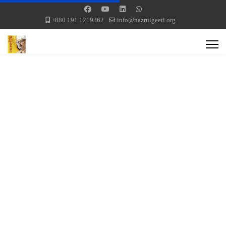
+880 191 1219362
info@nazrulgeeti.org