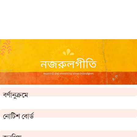
বর্ণানুক্রমে
নোটিশ বোর্ড