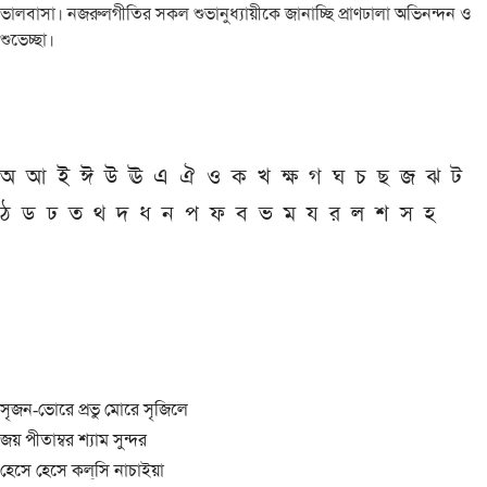
ভালবাসা। নজরুলগীতির সকল শুভানুধ্যায়ীকে জানাচ্ছি প্রাণঢালা অভিনন্দন ও
শুভেচ্ছা।
অ
আ
ই
ঈ
উ
ঊ
এ
ঐ
ও
ক
খ
ক্ষ
গ
ঘ
চ
ছ
জ
ঝ
ট
ঠ
ড
ঢ
ত
থ
দ
ধ
ন
প
ফ
ব
ভ
ম
য
র
ল
শ
স
হ
সৃজন-ভোরে প্রভু মোরে সৃজিলে
জয় পীতাম্বর শ্যাম সুন্দর
হেসে হেসে কল্‌সি নাচাইয়া