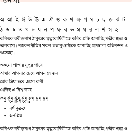
জনপ্রিয়
অ
আ
ই
ঈ
উ
ঊ
এ
ঐ
ও
ক
খ
ক্ষ
গ
ঘ
চ
ছ
জ
ঝ
ট
ঠ
ড
ঢ
ত
থ
দ
ধ
ন
প
ফ
ব
ভ
ম
য
র
ল
শ
স
হ
কবিগুরু রবীন্দ্রনাথ ঠাকুরের মৃত্যুবার্ষিকীতে কবির প্রতি জানাচ্ছি গভীর শ্রদ্ধা ও
ভালবাসা। নজরুলগীতির সকল শুভানুধ্যায়ীকে জানাচ্ছি প্রাণঢালা অভিনন্দন ও
শুভেচ্ছা।
শুকনো পাতার নূপুর পায়ে
আমার আপনার চেয়ে আপন যে জন
মোর প্রিয়া হবে এসো রানী
খেলিছ এ বিশ্ব লয়ে
রুম্ ঝুম্ ঝুম্ ঝুম্ রুম্ ঝুম্ ঝুম্
নোটিশ বোর্ড
বর্ণানুক্রমে
জনপ্রিয়
কবিগুরু রবীন্দ্রনাথ ঠাকুরের মৃত্যুবার্ষিকীতে কবির প্রতি জানাচ্ছি গভীর শ্রদ্ধা ও