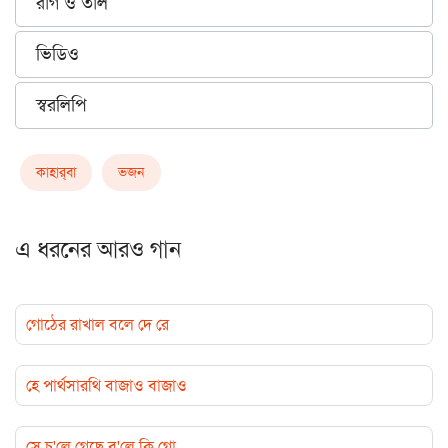
রাগ ও তাল
ভিডিও
স্বরলিপি
কাহার্‌বা
ভজন
এ ধরনের আরও গান
গোঠের রাখাল বলে দে রে
হে পার্থসারথি বাজাও বাজাও
সে চ'লে গেছে ব'লে কি গো