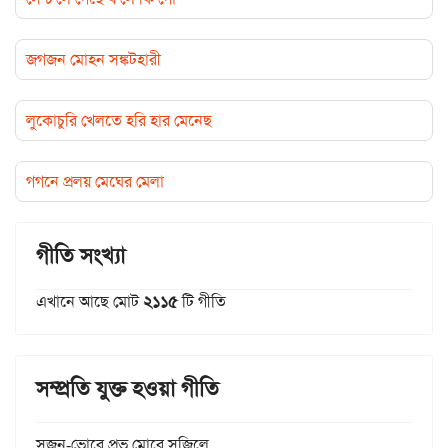
জগজন মোহন সঙ্কটহারী
লুকোচুরি খেলতে হরি হার মেনেছ
গগনে প্রলয় মেঘের মেলা
গীতি সংখ্যা
এখানে আছে মোট
২১১৫
টি গীতি
সম্প্রতি যুক্ত হওয়া গীতি
সৃজন-ভোরে প্রভু মোরে সৃজিলে