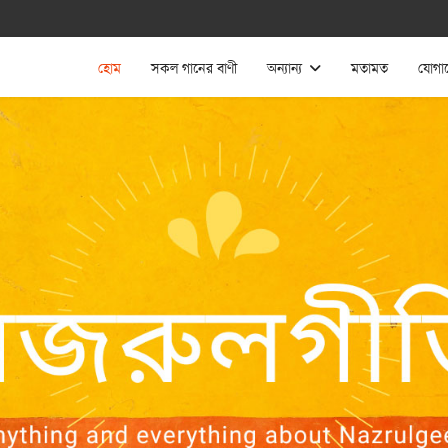
হোম
সকল গানের বাণী
অন্যান্য
মতামত
যোগা