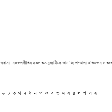
া ও ভালবাসা। নজরুলগীতির সকল শুভানুধ্যায়ীকে জানাচ্ছি প্রাণঢালা অভিনন্দন ও শুভে
ড
ঢ
ত
থ
দ
ধ
ন
প
ফ
ব
ভ
ম
য
র
ল
শ
স
হ