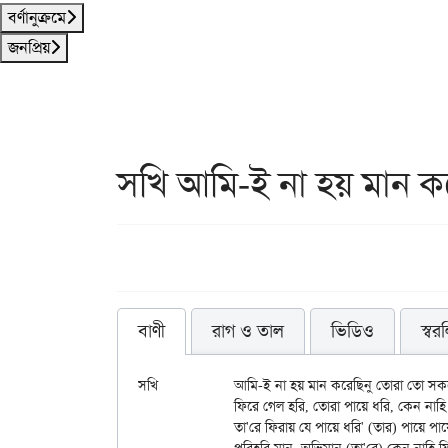
বর্ণানুক্রমে
জনপ্রিয়
সখি আমি-ই না হয় মান ক
বাণী
রাগ ও তাল
ভিডিও
স্বর
সখি		আমি-ই না হয় মান করেছিনু তোরা তো সকলে ছিলি। 

		ফিরে গেল হরি, তোরা পায়ে ধরি, কেন নাহি ফিরাইলি।। 

		তা'রে ফিরায় যে পায়ে ধরি' (তার) পায়ে পায়ে ফেরেন হরি 
