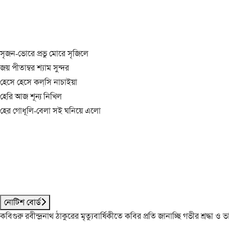
সৃজন-ভোরে প্রভু মোরে সৃজিলে
জয় পীতাম্বর শ্যাম সুন্দর
হেসে হেসে কল্‌সি নাচাইয়া
হেরি আজ শূন্য নিখিল
হের গোধূলি-বেলা সই ঘনিয়ে এলো
নোটিশ বোর্ড
কবিগুরু রবীন্দ্রনাথ ঠাকুরের মৃত্যুবার্ষিকীতে কবির প্রতি জানাচ্ছি গভীর শ্রদ্ধ