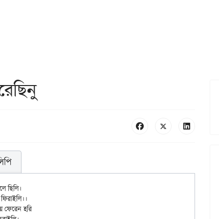
রেছিনু
লিপি