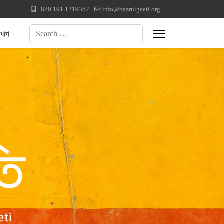
+880 191 1219362
info@nazrulgeeti.org
Search
যোগ