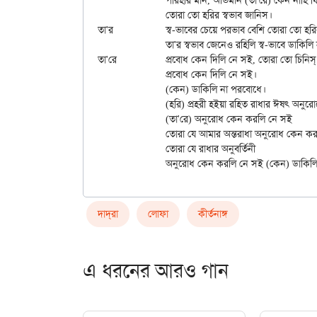
		পরিহরি মান, অভিমান (তা'রে) কেন নাহি ফিরাইলি। 

		তোরা তো হরির স্বভাব জানিস। 

তা'র		স্ব-ভাবের চেয়ে পরভাব বেশি তোরা তো হরির স্বভাব জানিস্। 

		তা'র স্বভাব জেনেও রহিলি স্ব-ভাবে ডাকিলি না পরবোধে। 

তা'রে		প্রবোধ কেন দিলি নে সই, তোরা তো চিনিস্ হরিরে 

		প্রবোধ কেন দিলি নে সই।   

		(কেন) ডাকিলি না পরবোধে। 

		(হরি) প্রহরী হইয়া রহিত রাধার ঈষৎ অনুরোধে 

		(তা'রে) অনুরোধ কেন করলি নে সই 

		তোরা যে আমার অন্তরাধা অনুরোধ কেন করলি নে সই। 

		তোরা যে রাধার অনুবর্তিনী 

দাদ্‌রা
লোফা
কীর্তনাঙ্গ
এ ধরনের আরও গান