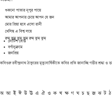
শুকনো পাতার নূপুর পায়ে
আমার আপনার চেয়ে আপন যে জন
মোর প্রিয়া হবে এসো রানী
খেলিছ এ বিশ্ব লয়ে
রুম্ ঝুম্ ঝুম্ ঝুম্ রুম্ ঝুম্ ঝুম্
নোটিশ বোর্ড
বর্ণানুক্রমে
জনপ্রিয়
কবিগুরু রবীন্দ্রনাথ ঠাকুরের মৃত্যুবার্ষিকীতে কবির প্রতি জানাচ্ছি গভীর শ্রদ্ধ
অ
আ
ই
ঈ
উ
ঊ
এ
ঐ
ও
ক
খ
ক্ষ
গ
ঘ
চ
ছ
জ
ঝ
ট
ঠ