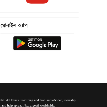
মোবাইল অ্যাপ
al. All lyrics, used raag and taal, audio/video, swaralipi
us and help spread Nazrulgeeti worldwide.