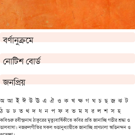
বর্ণানুক্রমে
নোটিশ বোর্ড
জনপ্রিয়
অ
আ
ই
ঈ
উ
ঊ
এ
ঐ
ও
ক
খ
ক্ষ
গ
ঘ
চ
ছ
জ
ঝ
ট
ঠ
ড
ঢ
ত
থ
দ
ধ
ন
প
ফ
ব
ভ
ম
য
র
ল
শ
স
হ
কবিগুরু রবীন্দ্রনাথ ঠাকুরের মৃত্যুবার্ষিকীতে কবির প্রতি জানাচ্ছি গভীর শ্রদ্ধা ও
ভালবাসা। নজরুলগীতির সকল শুভানুধ্যায়ীকে জানাচ্ছি প্রাণঢালা অভিনন্দন ও
শুভেচ্ছা।