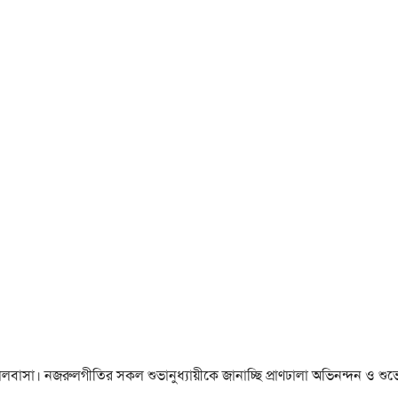
া ও ভালবাসা। নজরুলগীতির সকল শুভানুধ্যায়ীকে জানাচ্ছি প্রাণঢালা অভিনন্দন ও শুভে