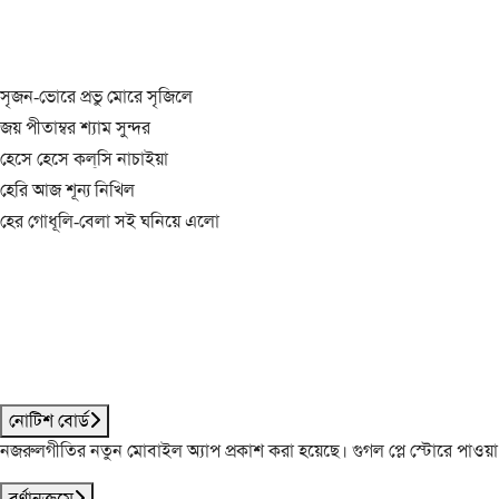
সৃজন-ভোরে প্রভু মোরে সৃজিলে
জয় পীতাম্বর শ্যাম সুন্দর
হেসে হেসে কল্‌সি নাচাইয়া
হেরি আজ শূন্য নিখিল
হের গোধূলি-বেলা সই ঘনিয়ে এলো
নোটিশ বোর্ড
নজরুলগীতির নতুন মোবাইল অ্যাপ প্রকাশ করা হয়েছে। গুগল প্লে স্টোরে পাওয়
বর্ণানুক্রমে