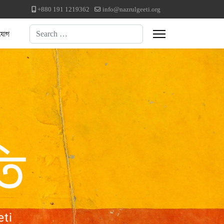
+880 191 1219362
info@nazrulgeeti.org
Search
যোগ