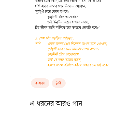
অন্তরে মোর কোন্ সে-ব্যথা বোঝে না সে, কে ক’বে॥

সখি এবার আমার প্রেম নিবেদন গোপনে,

সূর্যমুখী চাহে যেমন তপনে।

	কুমুদিনী চাঁদে ভালোবাসে

	তাই চিরদিন অশ্রুর সায়রে ভাসে,

১
চির জীবন জানি কাঁদিতে হবে তাহারে চেয়েছি যবে॥
১. শেষ পাঁচ পঙক্তির পাঠ্যন্তর :

সখি	এবার আমার প্রেম বিবেদন আপন মনে গোপনে,

	সূর্যমুখী চাহে যেমন চাওয়ার নেশা তপনে।

	কুমুদিনী চাঁদে ভালোবাসে

	তাই সে অশ্রু সায়রে ভাসে,

কাহার্‌বা
ঠুংরী
এ ধরনের আরও গান