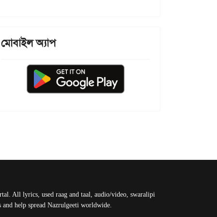
মোবাইল অ্যাপ
al. All lyrics, used raag and taal, audio/video, swaralipi
us and help spread Nazrulgeeti worldwide.