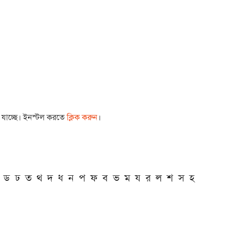
া যাচ্ছে। ইনস্টল করতে
ক্লিক করুন
।
ড
ঢ
ত
থ
দ
ধ
ন
প
ফ
ব
ভ
ম
য
র
ল
শ
স
হ