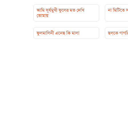
আমি সূর্যমুখী ফুলের মত দেখি
না মিটিতে 
তোমায়
ফুলমালিনী এনেছ কি মালা
ছল্‌কে গাগর