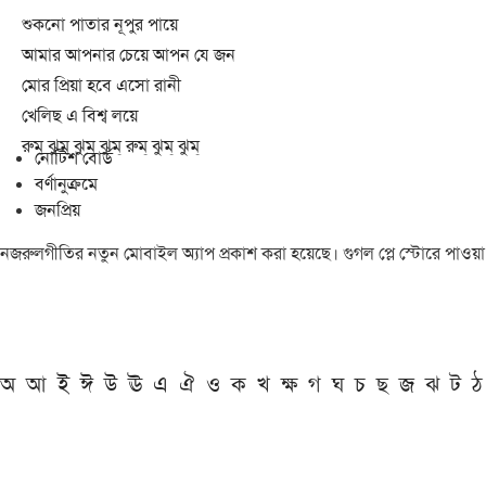
শুকনো পাতার নূপুর পায়ে
আমার আপনার চেয়ে আপন যে জন
মোর প্রিয়া হবে এসো রানী
খেলিছ এ বিশ্ব লয়ে
রুম্ ঝুম্ ঝুম্ ঝুম্ রুম্ ঝুম্ ঝুম্
নোটিশ বোর্ড
বর্ণানুক্রমে
জনপ্রিয়
নজরুলগীতির নতুন মোবাইল অ্যাপ প্রকাশ করা হয়েছে। গুগল প্লে স্টোরে পাওয়
অ
আ
ই
ঈ
উ
ঊ
এ
ঐ
ও
ক
খ
ক্ষ
গ
ঘ
চ
ছ
জ
ঝ
ট
ঠ