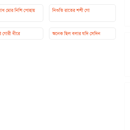
সাধ মোর নিশি পোহায়
নিশুতি রাতের শশী গো
ি গোরী ধীরে
অনেক ছিল বলার যদি সেদিন