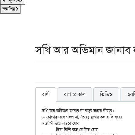
জনপ্রিয়
সখি আর অভিমান জানাব 
বাণী
রাগ ও তাল
ভিডিও
স্বর
সখি আর অভিমান জানাব না বাস্‌ব ভালো নীরবে।

যে চোখের জলে গল্‌ল না, (তার) মুখের কথায় কি হবে॥

অন্তর্যামী হয়ে অন্তরে মোর

	দিবা-নিশি রহে যে চিত-চোর,
