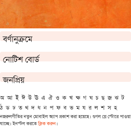
বর্ণানুক্রমে
নোটিশ বোর্ড
জনপ্রিয়
অ
আ
ই
ঈ
উ
ঊ
এ
ঐ
ও
ক
খ
ক্ষ
গ
ঘ
চ
ছ
জ
ঝ
ট
ঠ
ড
ঢ
ত
থ
দ
ধ
ন
প
ফ
ব
ভ
ম
য
র
ল
শ
স
হ
নজরুলগীতির নতুন মোবাইল অ্যাপ প্রকাশ করা হয়েছে। গুগল প্লে স্টোরে পাওয়া
যাচ্ছে। ইনস্টল করতে
ক্লিক করুন
।