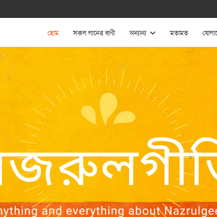
হোম
সকল গানের বাণী
অন্যান্য
মতামত
যোগা