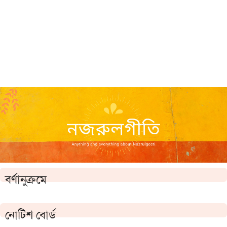
বর্ণানুক্রমে
নোটিশ বোর্ড