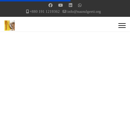
+880 191 1219362
info@nazrulgeeti.org