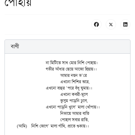
পোহায়
বাণী
		না মিটিতে সাধ মোর নিশি পোহায়।

		গভীর আঁধার ছেয়ে আজো হিয়ায়।।

			আমার নয়ন ভ’রে

			এখনো শিশির ঝরে,

		এখনো বাহুর ’পরে বঁধূ ঘুমায়।।

			এখনো কবরী-মূলে

			কুসুম পড়েনি ঢুলে,

		এখনো পড়েনি খুলে’ মালা খোঁপায়।।

			নিভায়ে আমার বাতি

			পোহাল সবার রাতি,
