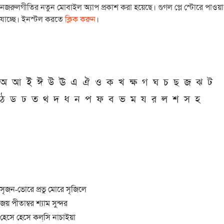
নজরুলগীতির নতুন মোবাইল অ্যাপ প্রকাশ করা হয়েছে। গুগল প্লে স্টোরে পাওয়া
যাচ্ছে। ইনস্টল করতে
ক্লিক করুন
।
অ
আ
ই
ঈ
উ
ঊ
এ
ঐ
ও
ক
খ
ক্ষ
গ
ঘ
চ
ছ
জ
ঝ
ট
ঠ
ড
ঢ
ত
থ
দ
ধ
ন
প
ফ
ব
ভ
ম
য
র
ল
শ
স
হ
সৃজন-ভোরে প্রভু মোরে সৃজিলে
জয় পীতাম্বর শ্যাম সুন্দর
হেসে হেসে কল্‌সি নাচাইয়া