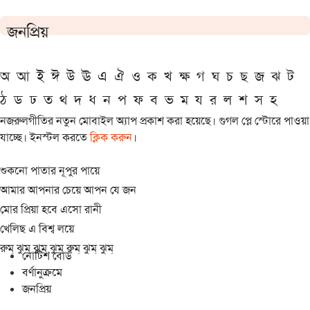
জনপ্রিয়
অ
আ
ই
ঈ
উ
ঊ
এ
ঐ
ও
ক
খ
ক্ষ
গ
ঘ
চ
ছ
জ
ঝ
ট
ঠ
ড
ঢ
ত
থ
দ
ধ
ন
প
ফ
ব
ভ
ম
য
র
ল
শ
স
হ
নজরুলগীতির নতুন মোবাইল অ্যাপ প্রকাশ করা হয়েছে। গুগল প্লে স্টোরে পাওয়া
যাচ্ছে। ইনস্টল করতে
ক্লিক করুন
।
শুকনো পাতার নূপুর পায়ে
আমার আপনার চেয়ে আপন যে জন
মোর প্রিয়া হবে এসো রানী
খেলিছ এ বিশ্ব লয়ে
রুম্ ঝুম্ ঝুম্ ঝুম্ রুম্ ঝুম্ ঝুম্
নোটিশ বোর্ড
বর্ণানুক্রমে
জনপ্রিয়