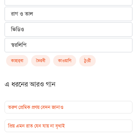
রাগ ও তাল
ভিডিও
স্বরলিপি
কাহার্‌বা
ভৈরবী
কাওয়ালি
ঠুংরী
এ ধরনের আরও গান
তরুণ প্রেমিক প্রণয় বেদন জানাও
প্রিয় এমন রাত যেন যায় না বৃথাই