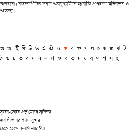
ভালবাসা। নজরুলগীতির সকল শুভানুধ্যায়ীকে জানাচ্ছি প্রাণঢালা অভিনন্দন ও
শুভেচ্ছা।
অ
আ
ই
ঈ
উ
ঊ
এ
ঐ
ও
ক
খ
ক্ষ
গ
ঘ
চ
ছ
জ
ঝ
ট
ঠ
ড
ঢ
ত
থ
দ
ধ
ন
প
ফ
ব
ভ
ম
য
র
ল
শ
স
হ
সৃজন-ভোরে প্রভু মোরে সৃজিলে
জয় পীতাম্বর শ্যাম সুন্দর
হেসে হেসে কল্‌সি নাচাইয়া