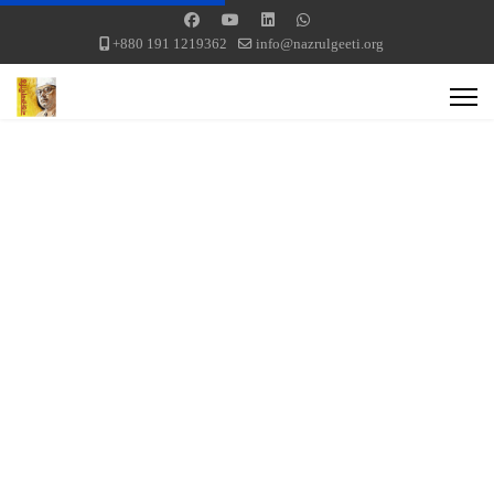
+880 191 1219362
info@nazrulgeeti.org