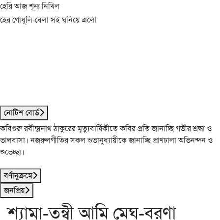
হেরি আজ শূন্য নিখিল
হের গোধূলি-বেলা সই ঘনিয়ে এলো
নোটিশ বোর্ড
কবিগুরু রবীন্দ্রনাথ ঠাকুরের মৃত্যুবার্ষিকীতে কবির প্রতি জানাচ্ছি গভীর শ্রদ্ধা ও
ভালবাসা। নজরুলগীতির সকল শুভানুধ্যায়ীকে জানাচ্ছি প্রাণঢালা অভিনন্দন ও
শুভেচ্ছা।
বর্ণানুক্রমে
জনপ্রিয়
শ্যামা-তন্বী আমি মেঘ-বরণা