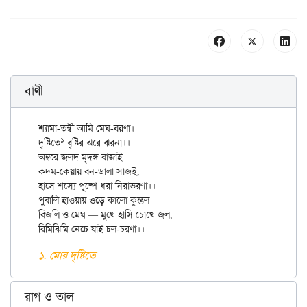
বাণী
শ্যামা-তন্বী আমি মেঘ-বরণা।

১
দৃষ্টিতে
 বৃষ্টির ঝরে ঝরনা।।

অম্বরে জলদ মৃদঙ্গ বাজাই 

কদম-কেয়ায় বন-ডালা সাজই, 

হাসে শস্যে পুষ্পে ধরা নিরাভরণা।।

পুবালি হাওয়ায় ওড়ে কালো কুম্ভল

বিজলি ও মেঘ — মুখে হাসি চোখে জল,

১. মোর দৃষ্টিতে
রাগ ও তাল