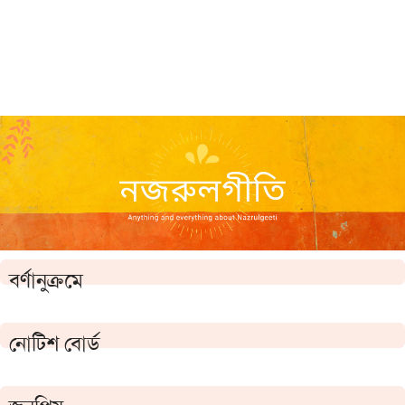
বর্ণানুক্রমে
নোটিশ বোর্ড