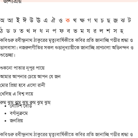
জনপ্রিয়
অ
আ
ই
ঈ
উ
ঊ
এ
ঐ
ও
ক
খ
ক্ষ
গ
ঘ
চ
ছ
জ
ঝ
ট
ঠ
ড
ঢ
ত
থ
দ
ধ
ন
প
ফ
ব
ভ
ম
য
র
ল
শ
স
হ
কবিগুরু রবীন্দ্রনাথ ঠাকুরের মৃত্যুবার্ষিকীতে কবির প্রতি জানাচ্ছি গভীর শ্রদ্ধা ও
ভালবাসা। নজরুলগীতির সকল শুভানুধ্যায়ীকে জানাচ্ছি প্রাণঢালা অভিনন্দন ও
শুভেচ্ছা।
শুকনো পাতার নূপুর পায়ে
আমার আপনার চেয়ে আপন যে জন
মোর প্রিয়া হবে এসো রানী
খেলিছ এ বিশ্ব লয়ে
রুম্ ঝুম্ ঝুম্ ঝুম্ রুম্ ঝুম্ ঝুম্
নোটিশ বোর্ড
বর্ণানুক্রমে
জনপ্রিয়
কবিগুরু রবীন্দ্রনাথ ঠাকুরের মৃত্যুবার্ষিকীতে কবির প্রতি জানাচ্ছি গভীর শ্রদ্ধা ও