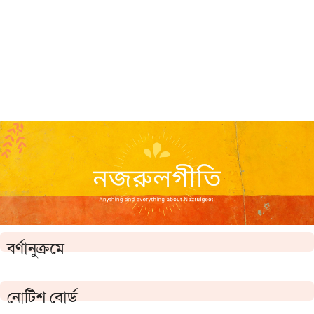
বর্ণানুক্রমে
নোটিশ বোর্ড