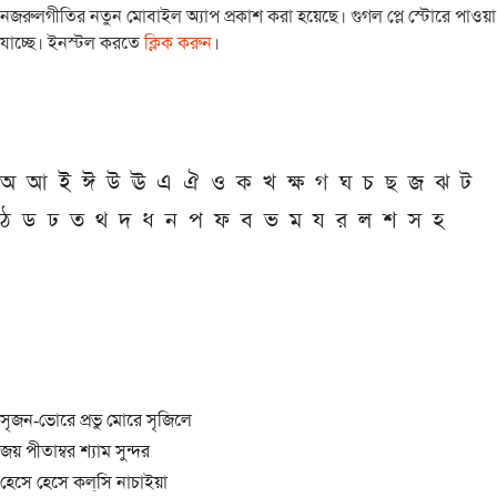
নজরুলগীতির নতুন মোবাইল অ্যাপ প্রকাশ করা হয়েছে। গুগল প্লে স্টোরে পাওয়া
যাচ্ছে। ইনস্টল করতে
ক্লিক করুন
।
অ
আ
ই
ঈ
উ
ঊ
এ
ঐ
ও
ক
খ
ক্ষ
গ
ঘ
চ
ছ
জ
ঝ
ট
ঠ
ড
ঢ
ত
থ
দ
ধ
ন
প
ফ
ব
ভ
ম
য
র
ল
শ
স
হ
সৃজন-ভোরে প্রভু মোরে সৃজিলে
জয় পীতাম্বর শ্যাম সুন্দর
হেসে হেসে কল্‌সি নাচাইয়া