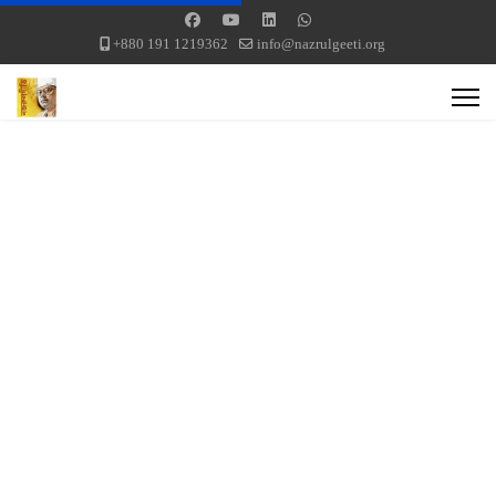
+880 191 1219362
info@nazrulgeeti.org