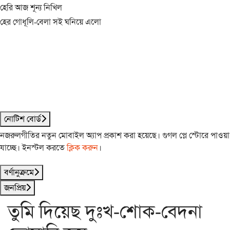
হেরি আজ শূন্য নিখিল
হের গোধূলি-বেলা সই ঘনিয়ে এলো
নোটিশ বোর্ড
নজরুলগীতির নতুন মোবাইল অ্যাপ প্রকাশ করা হয়েছে। গুগল প্লে স্টোরে পাওয়া
যাচ্ছে। ইনস্টল করতে
ক্লিক করুন
।
বর্ণানুক্রমে
জনপ্রিয়
তুমি দিয়েছ দুঃখ-শোক-বেদনা