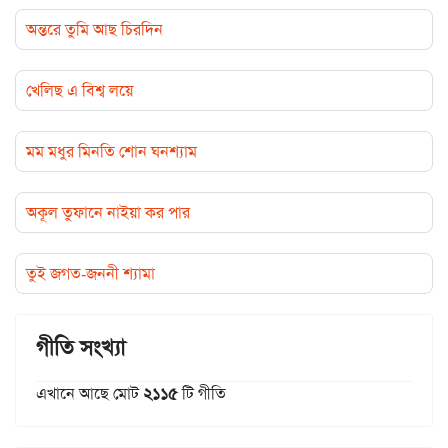
অন্তরে তুমি আছ চিরদিন
খেলিছ এ বিশ্ব লয়ে
মম মধুর মিনতি শোন ঘনশ্যাম
অকূল তুফানে নাইয়া কর পার
তুই জগত-জননী শ্যামা
গীতি সংখ্যা
এখানে আছে মোট
২১১৫
টি গীতি