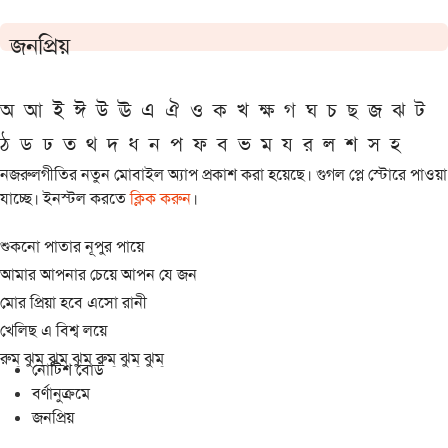
জনপ্রিয়
অ
আ
ই
ঈ
উ
ঊ
এ
ঐ
ও
ক
খ
ক্ষ
গ
ঘ
চ
ছ
জ
ঝ
ট
ঠ
ড
ঢ
ত
থ
দ
ধ
ন
প
ফ
ব
ভ
ম
য
র
ল
শ
স
হ
নজরুলগীতির নতুন মোবাইল অ্যাপ প্রকাশ করা হয়েছে। গুগল প্লে স্টোরে পাওয়া
যাচ্ছে। ইনস্টল করতে
ক্লিক করুন
।
শুকনো পাতার নূপুর পায়ে
আমার আপনার চেয়ে আপন যে জন
মোর প্রিয়া হবে এসো রানী
খেলিছ এ বিশ্ব লয়ে
রুম্ ঝুম্ ঝুম্ ঝুম্ রুম্ ঝুম্ ঝুম্
নোটিশ বোর্ড
বর্ণানুক্রমে
জনপ্রিয়