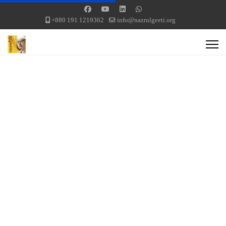
+880 191 1219362
info@nazrulgeeti.org