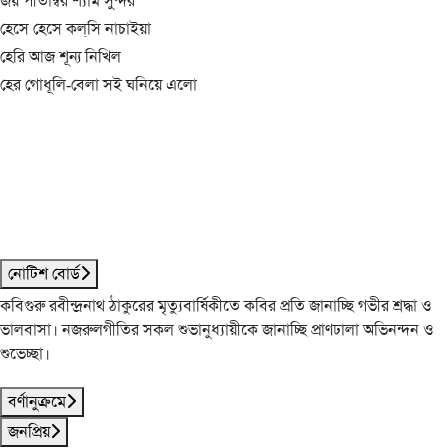
জয় পীতাম্বর শ্যাম সুন্দর
হেসে হেসে কল্‌সি নাচাইয়া
হেরি আজ শূন্য নিখিল
হের গোধূলি-বেলা সই ঘনিয়ে এলো
নোটিশ বোর্ড
কবিগুরু রবীন্দ্রনাথ ঠাকুরের মৃত্যুবার্ষিকীতে কবির প্রতি জানাচ্ছি গভীর শ্রদ্ধা ও
ভালবাসা। নজরুলগীতির সকল শুভানুধ্যায়ীকে জানাচ্ছি প্রাণঢালা অভিনন্দন ও
শুভেচ্ছা।
বর্ণানুক্রমে
জনপ্রিয়