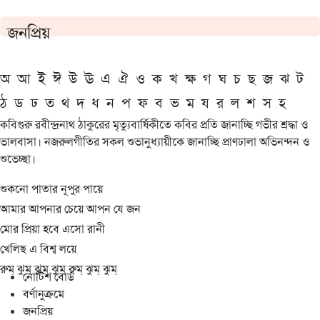
জনপ্রিয়
অ
আ
ই
ঈ
উ
ঊ
এ
ঐ
ও
ক
খ
ক্ষ
গ
ঘ
চ
ছ
জ
ঝ
ট
ঠ
ড
ঢ
ত
থ
দ
ধ
ন
প
ফ
ব
ভ
ম
য
র
ল
শ
স
হ
কবিগুরু রবীন্দ্রনাথ ঠাকুরের মৃত্যুবার্ষিকীতে কবির প্রতি জানাচ্ছি গভীর শ্রদ্ধা ও
ভালবাসা। নজরুলগীতির সকল শুভানুধ্যায়ীকে জানাচ্ছি প্রাণঢালা অভিনন্দন ও
শুভেচ্ছা।
শুকনো পাতার নূপুর পায়ে
আমার আপনার চেয়ে আপন যে জন
মোর প্রিয়া হবে এসো রানী
খেলিছ এ বিশ্ব লয়ে
রুম্ ঝুম্ ঝুম্ ঝুম্ রুম্ ঝুম্ ঝুম্
নোটিশ বোর্ড
বর্ণানুক্রমে
জনপ্রিয়