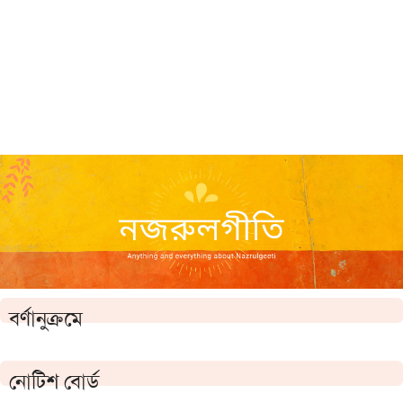
বর্ণানুক্রমে
নোটিশ বোর্ড