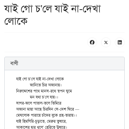
যাই গো চ'লে যাই না-দেখা
লোকে
বাণী
যাই গো চ'লে যাই না-দেখা লোকে

	জানিতে চির অজানায়।

নিরুদ্দেশের পথে মানস-রথে স্বপন ঘুমে

	মন যথা চ'লে যায়।।

সাগর-জলে পাতাল-তলে তিমিরে

অজানা মায়া আছে চিরদিন সে-দেশ ঘিরে —

মেঘলোক পারায়ে চাঁদের বুকে গ্রহ-তারায়।।

যাই হিমগিরি-চূড়াতে, মেরুর তুষারে,

আকাশের দ্বার খুলে' হেরিতে ঊষারে।
