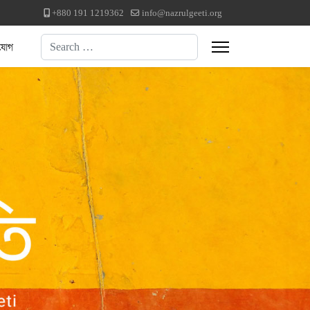
+880 191 1219362
info@nazrulgeeti.org
Search
যোগ