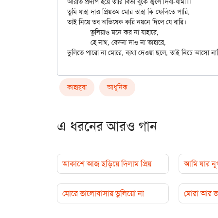
আরতি প্রদীপ হয়ে তারি বিভা বুকে জ্বলে দিবা-যামী।।

তুমি যাহা দাও প্রিয়তম মোর তাহা কি ফেলিতে পারি,

তাই নিয়ে তব অভিষেক করি নয়নে দিলে যে বারি।

	ভুলিয়াও মনে কর না যাহারে,

	হে নাথ, বেদনা দাও না তাহারে,

কাহার্‌বা
আধুনিক
এ ধরনের আরও গান
আকাশে আজ ছড়িয়ে দিলাম প্রিয়
আমি যার নূপ
মোরে ভালোবাসায় ভুলিয়ো না
মোরা আর জ