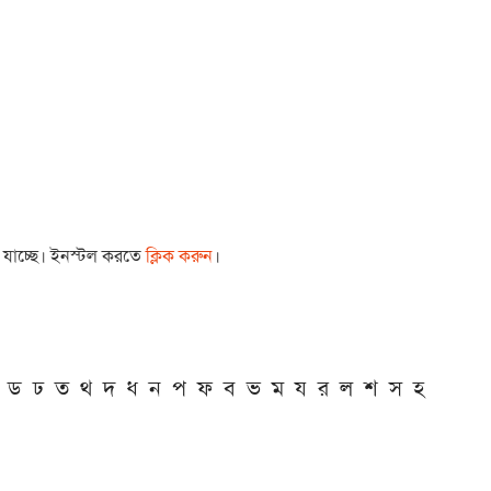
া যাচ্ছে। ইনস্টল করতে
ক্লিক করুন
।
ড
ঢ
ত
থ
দ
ধ
ন
প
ফ
ব
ভ
ম
য
র
ল
শ
স
হ