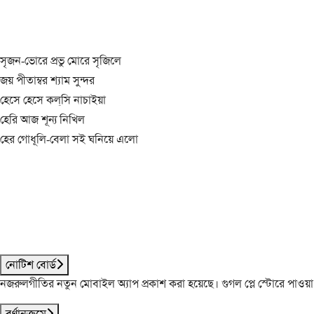
সৃজন-ভোরে প্রভু মোরে সৃজিলে
জয় পীতাম্বর শ্যাম সুন্দর
হেসে হেসে কল্‌সি নাচাইয়া
হেরি আজ শূন্য নিখিল
হের গোধূলি-বেলা সই ঘনিয়ে এলো
নোটিশ বোর্ড
নজরুলগীতির নতুন মোবাইল অ্যাপ প্রকাশ করা হয়েছে। গুগল প্লে স্টোরে পাওয়
বর্ণানুক্রমে