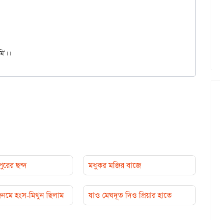
ুরের ছন্দ
মধুকর মঞ্জির বাজে
নমে হংস-মিথুন ছিলাম
যাও মেঘদূত দিও প্রিয়ার হাতে