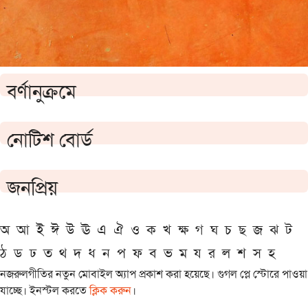
বর্ণানুক্রমে
নোটিশ বোর্ড
জনপ্রিয়
অ
আ
ই
ঈ
উ
ঊ
এ
ঐ
ও
ক
খ
ক্ষ
গ
ঘ
চ
ছ
জ
ঝ
ট
ঠ
ড
ঢ
ত
থ
দ
ধ
ন
প
ফ
ব
ভ
ম
য
র
ল
শ
স
হ
নজরুলগীতির নতুন মোবাইল অ্যাপ প্রকাশ করা হয়েছে। গুগল প্লে স্টোরে পাওয়া
যাচ্ছে। ইনস্টল করতে
ক্লিক করুন
।