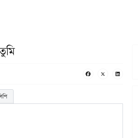
তুমি
লিপি