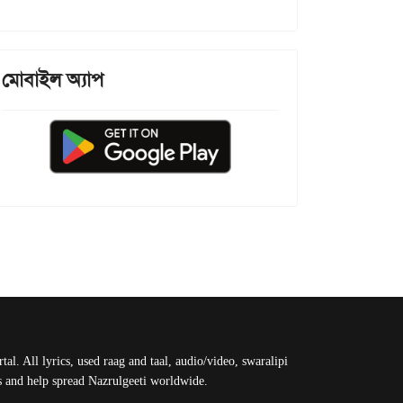
মোবাইল অ্যাপ
al. All lyrics, used raag and taal, audio/video, swaralipi
us and help spread Nazrulgeeti worldwide.