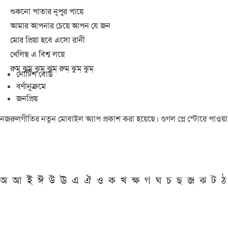
শুকনো পাতার নূপুর পায়ে
আমার আপনার চেয়ে আপন যে জন
মোর প্রিয়া হবে এসো রানী
খেলিছ এ বিশ্ব লয়ে
রুম্ ঝুম্ ঝুম্ ঝুম্ রুম্ ঝুম্ ঝুম্
নোটিশ বোর্ড
বর্ণানুক্রমে
জনপ্রিয়
নজরুলগীতির নতুন মোবাইল অ্যাপ প্রকাশ করা হয়েছে। গুগল প্লে স্টোরে পাওয়
অ
আ
ই
ঈ
উ
ঊ
এ
ঐ
ও
ক
খ
ক্ষ
গ
ঘ
চ
ছ
জ
ঝ
ট
ঠ