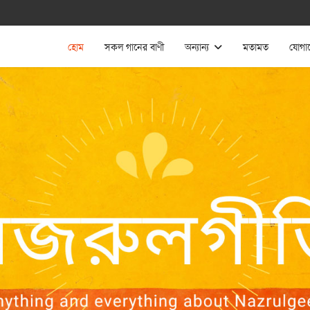
হোম
সকল গানের বাণী
অন্যান্য
মতামত
যোগা