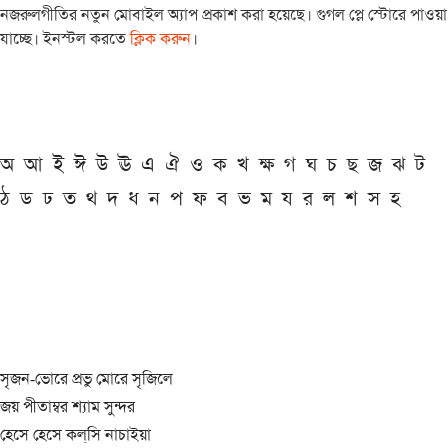
নজরুলগীতির নতুন মোবাইল অ্যাপ প্রকাশ করা হয়েছে। গুগল প্লে স্টোরে পাওয়া
যাচ্ছে। ইনস্টল করতে
ক্লিক করুন
।
অ
আ
ই
ঈ
উ
ঊ
এ
ঐ
ও
ক
খ
ক্ষ
গ
ঘ
চ
ছ
জ
ঝ
ট
ঠ
ড
ঢ
ত
থ
দ
ধ
ন
প
ফ
ব
ভ
ম
য
র
ল
শ
স
হ
সৃজন-ভোরে প্রভু মোরে সৃজিলে
জয় পীতাম্বর শ্যাম সুন্দর
হেসে হেসে কল্‌সি নাচাইয়া