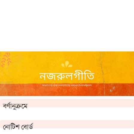
বর্ণানুক্রমে
নোটিশ বোর্ড