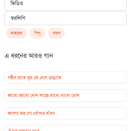
ভিডিও
স্বরলিপি
কাহার্‌বা
পিলু
গজল
এ ধরনের আরও গান
গহীন রাতে ঘুম কে এলে ভাঙাতে
আধো-আধো বোল লাজে-বাধো-বাধো বোল
আলগা কর গো খোঁপার বাঁধন