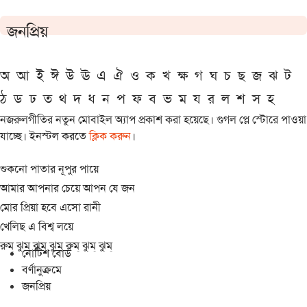
জনপ্রিয়
অ
আ
ই
ঈ
উ
ঊ
এ
ঐ
ও
ক
খ
ক্ষ
গ
ঘ
চ
ছ
জ
ঝ
ট
ঠ
ড
ঢ
ত
থ
দ
ধ
ন
প
ফ
ব
ভ
ম
য
র
ল
শ
স
হ
নজরুলগীতির নতুন মোবাইল অ্যাপ প্রকাশ করা হয়েছে। গুগল প্লে স্টোরে পাওয়া
যাচ্ছে। ইনস্টল করতে
ক্লিক করুন
।
শুকনো পাতার নূপুর পায়ে
আমার আপনার চেয়ে আপন যে জন
মোর প্রিয়া হবে এসো রানী
খেলিছ এ বিশ্ব লয়ে
রুম্ ঝুম্ ঝুম্ ঝুম্ রুম্ ঝুম্ ঝুম্
নোটিশ বোর্ড
বর্ণানুক্রমে
জনপ্রিয়