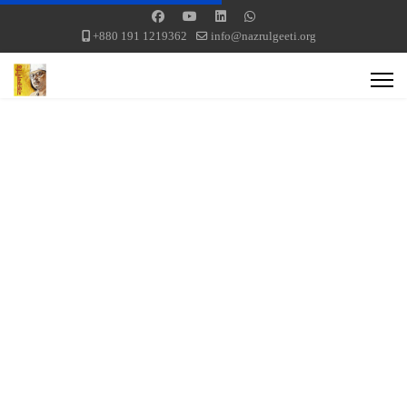
+880 191 1219362
info@nazrulgeeti.org