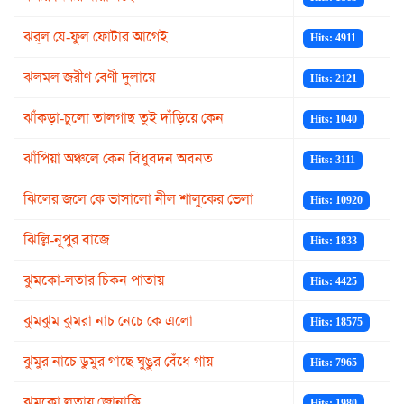
ঝর্‌ল যে-ফুল ফোটার আগেই
Hits: 4911
ঝলমল জরীণ বেণী দুলায়ে
Hits: 2121
ঝাঁকড়া-চুলো তালগাছ তুই দাঁড়িয়ে কেন
Hits: 1040
ঝাঁপিয়া অঞ্চলে কেন বিধুবদন অবনত
Hits: 3111
ঝিলের জলে কে ভাসালো নীল শালুকের ভেলা
Hits: 10920
ঝিল্লি-নূপুর বাজে
Hits: 1833
ঝুমকো-লতার চিকন পাতায়
Hits: 4425
ঝুমঝুম ঝুমরা নাচ নেচে কে এলো
Hits: 18575
ঝুমুর নাচে ডুমুর গাছে ঘুঙুর বেঁধে গায়
Hits: 7965
ঝুম্‌কো লতায় জোনাকি
Hits: 1980