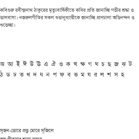
কবিগুরু রবীন্দ্রনাথ ঠাকুরের মৃত্যুবার্ষিকীতে কবির প্রতি জানাচ্ছি গভীর শ্রদ্ধা ও
ভালবাসা। নজরুলগীতির সকল শুভানুধ্যায়ীকে জানাচ্ছি প্রাণঢালা অভিনন্দন ও
শুভেচ্ছা।
অ
আ
ই
ঈ
উ
ঊ
এ
ঐ
ও
ক
খ
ক্ষ
গ
ঘ
চ
ছ
জ
ঝ
ট
ঠ
ড
ঢ
ত
থ
দ
ধ
ন
প
ফ
ব
ভ
ম
য
র
ল
শ
স
হ
সৃজন-ভোরে প্রভু মোরে সৃজিলে