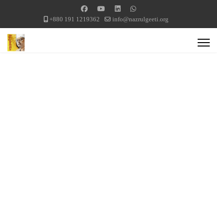
+880 191 1219362
info@nazrulgeeti.org