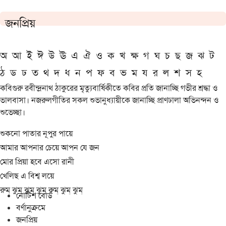
জনপ্রিয়
অ
আ
ই
ঈ
উ
ঊ
এ
ঐ
ও
ক
খ
ক্ষ
গ
ঘ
চ
ছ
জ
ঝ
ট
ঠ
ড
ঢ
ত
থ
দ
ধ
ন
প
ফ
ব
ভ
ম
য
র
ল
শ
স
হ
কবিগুরু রবীন্দ্রনাথ ঠাকুরের মৃত্যুবার্ষিকীতে কবির প্রতি জানাচ্ছি গভীর শ্রদ্ধা ও
ভালবাসা। নজরুলগীতির সকল শুভানুধ্যায়ীকে জানাচ্ছি প্রাণঢালা অভিনন্দন ও
শুভেচ্ছা।
শুকনো পাতার নূপুর পায়ে
আমার আপনার চেয়ে আপন যে জন
মোর প্রিয়া হবে এসো রানী
খেলিছ এ বিশ্ব লয়ে
রুম্ ঝুম্ ঝুম্ ঝুম্ রুম্ ঝুম্ ঝুম্
নোটিশ বোর্ড
বর্ণানুক্রমে
জনপ্রিয়