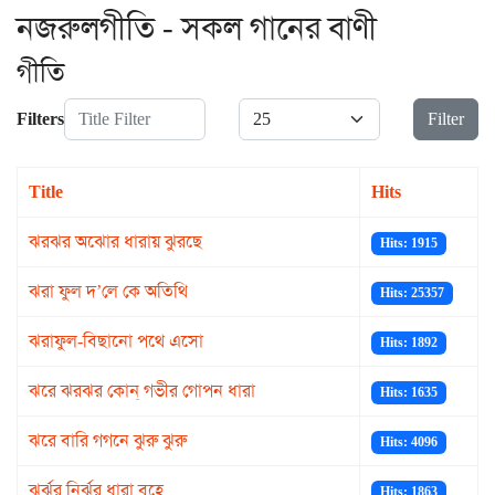
নজরুলগীতি - সকল গানের বাণী
গীতি
Title Filter
Display #
Filters
Filter
Title
Hits
ঝরঝর অঝোর ধারায় ঝুরছে
Hits: 1915
ঝরা ফুল দ’লে কে অতিথি
Hits: 25357
ঝরাফুল-বিছানো পথে এসো
Hits: 1892
ঝরে ঝরঝর কোন্ গভীর গোপন ধারা
Hits: 1635
ঝরে বারি গগনে ঝুরু ঝুরু
Hits: 4096
ঝর্ঝর নির্ঝর ধারা বহে
Hits: 1863