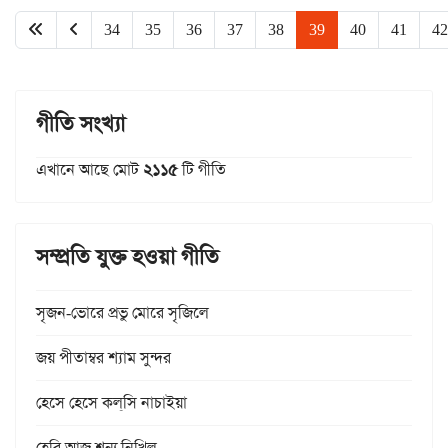
34
35
36
37
38
39
40
41
42
গীতি সংখ্যা
এখানে আছে মোট
২১১৫
টি গীতি
সম্প্রতি যুক্ত হওয়া গীতি
সৃজন-ভোরে প্রভু মোরে সৃজিলে
জয় পীতাম্বর শ্যাম সুন্দর
হেসে হেসে কল্‌সি নাচাইয়া
হেরি আজ শূন্য নিখিল