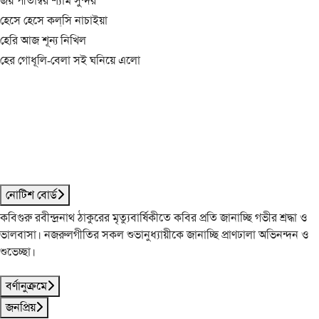
জয় পীতাম্বর শ্যাম সুন্দর
হেসে হেসে কল্‌সি নাচাইয়া
হেরি আজ শূন্য নিখিল
হের গোধূলি-বেলা সই ঘনিয়ে এলো
নোটিশ বোর্ড
কবিগুরু রবীন্দ্রনাথ ঠাকুরের মৃত্যুবার্ষিকীতে কবির প্রতি জানাচ্ছি গভীর শ্রদ্ধা ও
ভালবাসা। নজরুলগীতির সকল শুভানুধ্যায়ীকে জানাচ্ছি প্রাণঢালা অভিনন্দন ও
শুভেচ্ছা।
বর্ণানুক্রমে
জনপ্রিয়