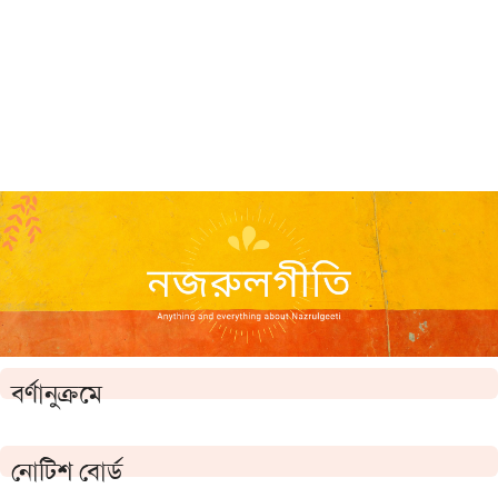
বর্ণানুক্রমে
নোটিশ বোর্ড