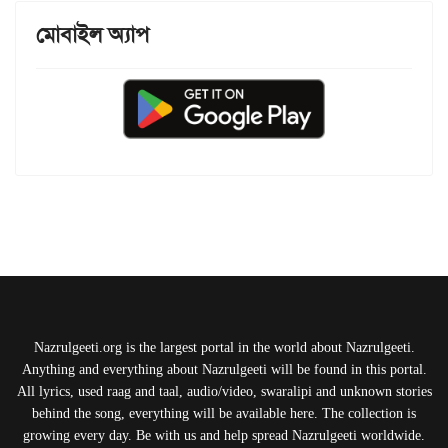
মোবাইল অ্যাপ
Nazrulgeeti.org is the largest portal in the world about Nazrulgeeti.
Anything and everything about Nazrulgeeti will be found in this portal.
All lyrics, used raag and taal, audio/video, swaralipi and unknown stories
behind the song, everything will be available here. The collection is
growing every day. Be with us and help spread Nazrulgeeti worldwide.