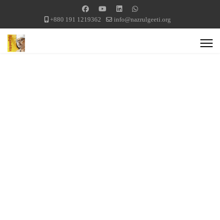
+880 191 1219362
info@nazrulgeeti.org