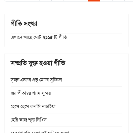
গীতি সংখ্যা
এখানে আছে মোট
২১১৫
টি গীতি
সম্প্রতি যুক্ত হওয়া গীতি
সৃজন-ভোরে প্রভু মোরে সৃজিলে
জয় পীতাম্বর শ্যাম সুন্দর
হেসে হেসে কল্‌সি নাচাইয়া
হেরি আজ শূন্য নিখিল