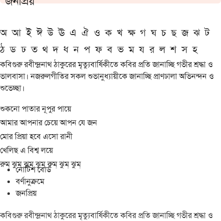
জনপ্রিয়
অ
আ
ই
ঈ
উ
ঊ
এ
ঐ
ও
ক
খ
ক্ষ
গ
ঘ
চ
ছ
জ
ঝ
ট
ঠ
ড
ঢ
ত
থ
দ
ধ
ন
প
ফ
ব
ভ
ম
য
র
ল
শ
স
হ
কবিগুরু রবীন্দ্রনাথ ঠাকুরের মৃত্যুবার্ষিকীতে কবির প্রতি জানাচ্ছি গভীর শ্রদ্ধা ও
ভালবাসা। নজরুলগীতির সকল শুভানুধ্যায়ীকে জানাচ্ছি প্রাণঢালা অভিনন্দন ও
শুভেচ্ছা।
শুকনো পাতার নূপুর পায়ে
আমার আপনার চেয়ে আপন যে জন
মোর প্রিয়া হবে এসো রানী
খেলিছ এ বিশ্ব লয়ে
রুম্ ঝুম্ ঝুম্ ঝুম্ রুম্ ঝুম্ ঝুম্
নোটিশ বোর্ড
বর্ণানুক্রমে
জনপ্রিয়
কবিগুরু রবীন্দ্রনাথ ঠাকুরের মৃত্যুবার্ষিকীতে কবির প্রতি জানাচ্ছি গভীর শ্রদ্ধা ও