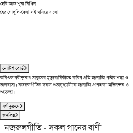
হেরি আজ শূন্য নিখিল
হের গোধূলি-বেলা সই ঘনিয়ে এলো
নোটিশ বোর্ড
কবিগুরু রবীন্দ্রনাথ ঠাকুরের মৃত্যুবার্ষিকীতে কবির প্রতি জানাচ্ছি গভীর শ্রদ্ধা ও
ভালবাসা। নজরুলগীতির সকল শুভানুধ্যায়ীকে জানাচ্ছি প্রাণঢালা অভিনন্দন ও
শুভেচ্ছা।
বর্ণানুক্রমে
জনপ্রিয়
নজরুলগীতি - সকল গানের বাণী