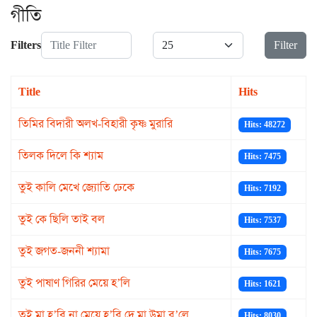
গীতি
Title Filter
Display #
Filters
Filter
Title
Hits
তিমির বিদারী অলখ-বিহারী কৃষ্ণ মুরারি
Hits: 48272
তিলক দিলে কি শ্যাম
Hits: 7475
তুই কালি মেখে জ্যোতি ঢেকে
Hits: 7192
তুই কে ছিলি তাই বল
Hits: 7537
তুই জগত-জননী শ্যামা
Hits: 7675
তুই পাষাণ গিরির মেয়ে হ’লি
Hits: 1621
তুই মা হ’বি না মেয়ে হ’বি দে মা উমা ব’লে
Hits: 8030