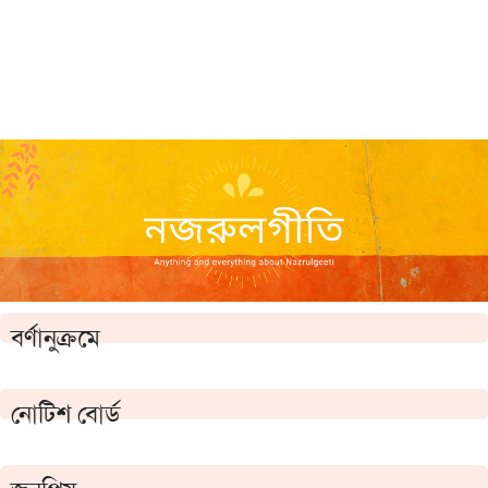
বর্ণানুক্রমে
নোটিশ বোর্ড