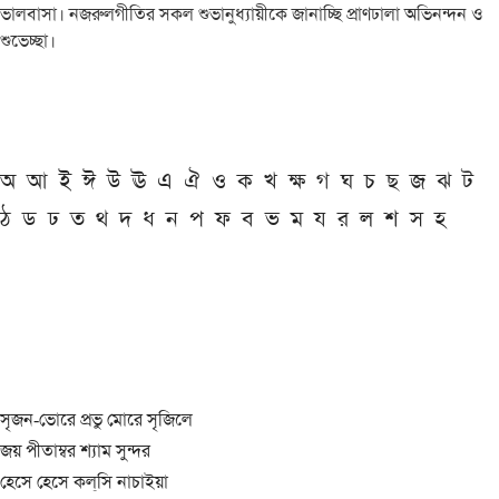
ভালবাসা। নজরুলগীতির সকল শুভানুধ্যায়ীকে জানাচ্ছি প্রাণঢালা অভিনন্দন ও
শুভেচ্ছা।
অ
আ
ই
ঈ
উ
ঊ
এ
ঐ
ও
ক
খ
ক্ষ
গ
ঘ
চ
ছ
জ
ঝ
ট
ঠ
ড
ঢ
ত
থ
দ
ধ
ন
প
ফ
ব
ভ
ম
য
র
ল
শ
স
হ
সৃজন-ভোরে প্রভু মোরে সৃজিলে
জয় পীতাম্বর শ্যাম সুন্দর
হেসে হেসে কল্‌সি নাচাইয়া