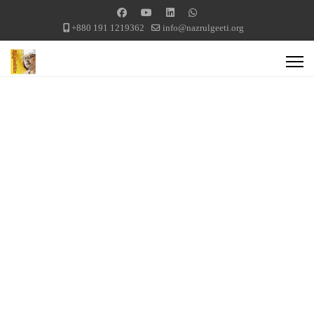
+880 191 1219362
info@nazrulgeeti.org