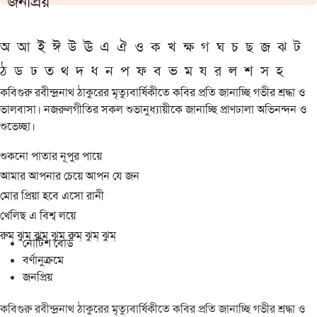
জনপ্রিয়
অ
আ
ই
ঈ
উ
ঊ
এ
ঐ
ও
ক
খ
ক্ষ
গ
ঘ
চ
ছ
জ
ঝ
ট
ঠ
ড
ঢ
ত
থ
দ
ধ
ন
প
ফ
ব
ভ
ম
য
র
ল
শ
স
হ
কবিগুরু রবীন্দ্রনাথ ঠাকুরের মৃত্যুবার্ষিকীতে কবির প্রতি জানাচ্ছি গভীর শ্রদ্ধা ও
ভালবাসা। নজরুলগীতির সকল শুভানুধ্যায়ীকে জানাচ্ছি প্রাণঢালা অভিনন্দন ও
শুভেচ্ছা।
শুকনো পাতার নূপুর পায়ে
আমার আপনার চেয়ে আপন যে জন
মোর প্রিয়া হবে এসো রানী
খেলিছ এ বিশ্ব লয়ে
রুম্ ঝুম্ ঝুম্ ঝুম্ রুম্ ঝুম্ ঝুম্
নোটিশ বোর্ড
বর্ণানুক্রমে
জনপ্রিয়
কবিগুরু রবীন্দ্রনাথ ঠাকুরের মৃত্যুবার্ষিকীতে কবির প্রতি জানাচ্ছি গভীর শ্রদ্ধা ও