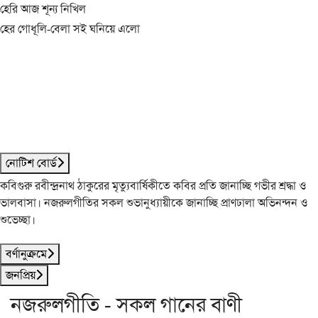
হেরি আজ শূন্য নিখিল
হের গোধূলি-বেলা সই ঘনিয়ে এলো
নোটিশ বোর্ড
কবিগুরু রবীন্দ্রনাথ ঠাকুরের মৃত্যুবার্ষিকীতে কবির প্রতি জানাচ্ছি গভীর শ্রদ্ধা ও
ভালবাসা। নজরুলগীতির সকল শুভানুধ্যায়ীকে জানাচ্ছি প্রাণঢালা অভিনন্দন ও
শুভেচ্ছা।
বর্ণানুক্রমে
জনপ্রিয়
নজরুলগীতি - সকল গানের বাণী