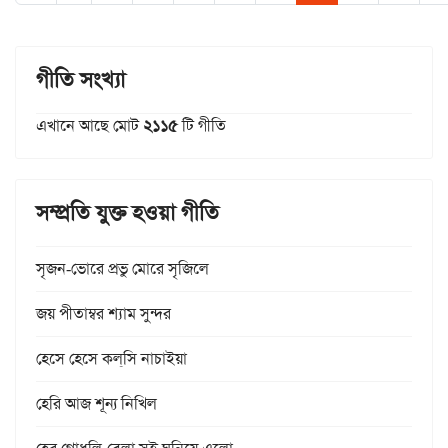
গীতি সংখ্যা
এখানে আছে মোট
২১১৫
টি গীতি
সম্প্রতি যুক্ত হওয়া গীতি
সৃজন-ভোরে প্রভু মোরে সৃজিলে
জয় পীতাম্বর শ্যাম সুন্দর
হেসে হেসে কল্‌সি নাচাইয়া
হেরি আজ শূন্য নিখিল