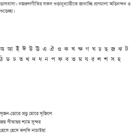
ভালবাসা। নজরুলগীতির সকল শুভানুধ্যায়ীকে জানাচ্ছি প্রাণঢালা অভিনন্দন ও
শুভেচ্ছা।
অ
আ
ই
ঈ
উ
ঊ
এ
ঐ
ও
ক
খ
ক্ষ
গ
ঘ
চ
ছ
জ
ঝ
ট
ঠ
ড
ঢ
ত
থ
দ
ধ
ন
প
ফ
ব
ভ
ম
য
র
ল
শ
স
হ
সৃজন-ভোরে প্রভু মোরে সৃজিলে
জয় পীতাম্বর শ্যাম সুন্দর
হেসে হেসে কল্‌সি নাচাইয়া