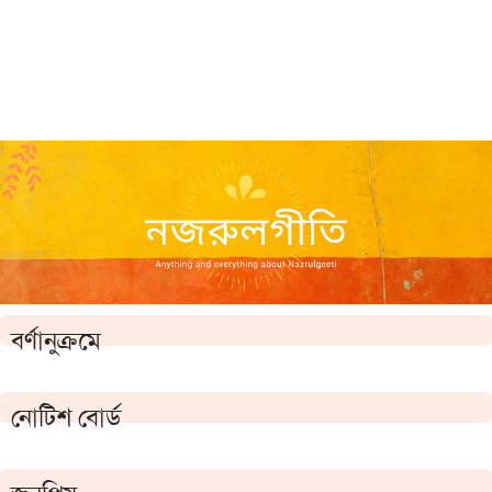
বর্ণানুক্রমে
নোটিশ বোর্ড