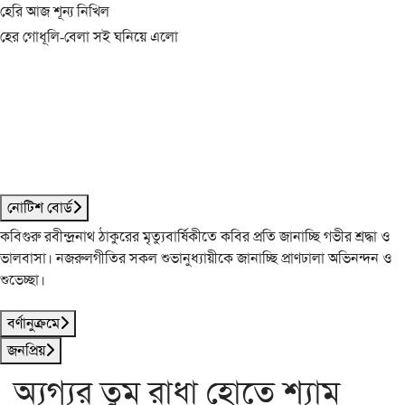
হেরি আজ শূন্য নিখিল
হের গোধূলি-বেলা সই ঘনিয়ে এলো
নোটিশ বোর্ড
কবিগুরু রবীন্দ্রনাথ ঠাকুরের মৃত্যুবার্ষিকীতে কবির প্রতি জানাচ্ছি গভীর শ্রদ্ধা ও
ভালবাসা। নজরুলগীতির সকল শুভানুধ্যায়ীকে জানাচ্ছি প্রাণঢালা অভিনন্দন ও
শুভেচ্ছা।
বর্ণানুক্রমে
জনপ্রিয়
অ্যগ্যর তুম রাধা হোতে শ্যাম