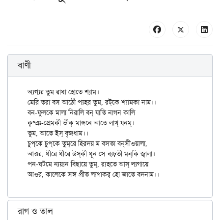
বাণী
অ্যগ্যর তুম রাধা হোতে শ্যাম।

মেরি তরা বস আঠোঁ প্যহর তুম, রট্‌কে শ্যামকা নাম।।

বন-ফুলকে মালা নিরালি বন্‌ যাতি নাগন কালি

কৃষ্ঞ-প্রেমকী ভীক্‌ মাঙ্গনে আতে লাখ্‌ যনম্‌।

তুম, আতে ইস্‌ বৃজধাম।।

চুপ্‌কে চুপ্‌কে তুম্‌রে হিরদয় ম বসতা বন্‌সীওয়ালা,

আওর, ধীরে ধীরে উস্‌কী ধূন সে ব্যঢ়তী মন্‌কি জ্বালা।

পন-ঘটমে ন্যয়্যন বিছায়ে তুম্‌, র‍্যহতে আস্‌ ল্যগায়ে

রাগ ও তাল