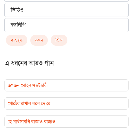
ভিডিও
স্বরলিপি
কাহার্‌বা
ভজন
হিন্দি
এ ধরনের আরও গান
জগজন মোহন সঙ্কটহারী
গোঠের রাখাল বলে দে রে
হে পার্থসারথি বাজাও বাজাও