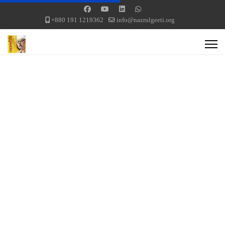
+880 191 1219362
info@nazrulgeeti.org