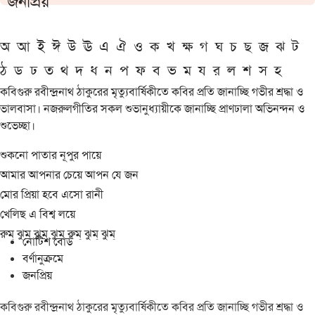
জনপ্রিয়
অ
আ
ই
ঈ
উ
ঊ
এ
ঐ
ও
ক
খ
ক্ষ
গ
ঘ
চ
ছ
জ
ঝ
ট
ঠ
ড
ঢ
ত
থ
দ
ধ
ন
প
ফ
ব
ভ
ম
য
র
ল
শ
স
হ
কবিগুরু রবীন্দ্রনাথ ঠাকুরের মৃত্যুবার্ষিকীতে কবির প্রতি জানাচ্ছি গভীর শ্রদ্ধা ও
ভালবাসা। নজরুলগীতির সকল শুভানুধ্যায়ীকে জানাচ্ছি প্রাণঢালা অভিনন্দন ও
শুভেচ্ছা।
শুকনো পাতার নূপুর পায়ে
আমার আপনার চেয়ে আপন যে জন
মোর প্রিয়া হবে এসো রানী
খেলিছ এ বিশ্ব লয়ে
রুম্ ঝুম্ ঝুম্ ঝুম্ রুম্ ঝুম্ ঝুম্
নোটিশ বোর্ড
বর্ণানুক্রমে
জনপ্রিয়
কবিগুরু রবীন্দ্রনাথ ঠাকুরের মৃত্যুবার্ষিকীতে কবির প্রতি জানাচ্ছি গভীর শ্রদ্ধা ও