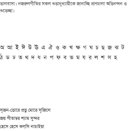
ভালবাসা। নজরুলগীতির সকল শুভানুধ্যায়ীকে জানাচ্ছি প্রাণঢালা অভিনন্দন ও
শুভেচ্ছা।
অ
আ
ই
ঈ
উ
ঊ
এ
ঐ
ও
ক
খ
ক্ষ
গ
ঘ
চ
ছ
জ
ঝ
ট
ঠ
ড
ঢ
ত
থ
দ
ধ
ন
প
ফ
ব
ভ
ম
য
র
ল
শ
স
হ
সৃজন-ভোরে প্রভু মোরে সৃজিলে
জয় পীতাম্বর শ্যাম সুন্দর
হেসে হেসে কল্‌সি নাচাইয়া