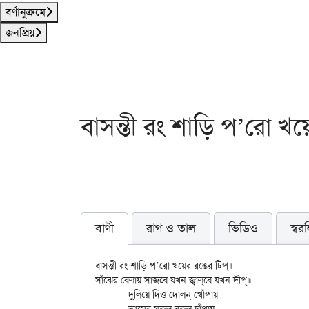
বর্ণানুক্রমে
জনপ্রিয়
বাসন্তী রং শাড়ি প’রো খয়ে
বাণী
রাগ ও তাল
ভিডিও
স্বর
বাসন্তী রং শাড়ি প’রো খয়ের রঙের টিপ্‌।

সাঁঝের বেলায় সাজবে যখন জ্বাল্‌বে যখন দীপ্॥

	দুলিয়ে দিও দোলন্ খোঁপায়
