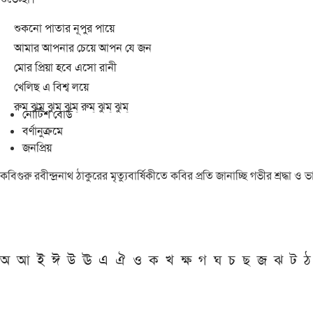
শুকনো পাতার নূপুর পায়ে
আমার আপনার চেয়ে আপন যে জন
মোর প্রিয়া হবে এসো রানী
খেলিছ এ বিশ্ব লয়ে
রুম্ ঝুম্ ঝুম্ ঝুম্ রুম্ ঝুম্ ঝুম্
নোটিশ বোর্ড
বর্ণানুক্রমে
জনপ্রিয়
কবিগুরু রবীন্দ্রনাথ ঠাকুরের মৃত্যুবার্ষিকীতে কবির প্রতি জানাচ্ছি গভীর শ্রদ্ধ
অ
আ
ই
ঈ
উ
ঊ
এ
ঐ
ও
ক
খ
ক্ষ
গ
ঘ
চ
ছ
জ
ঝ
ট
ঠ