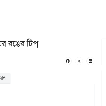
র রঙের টিপ্‌
লিপি