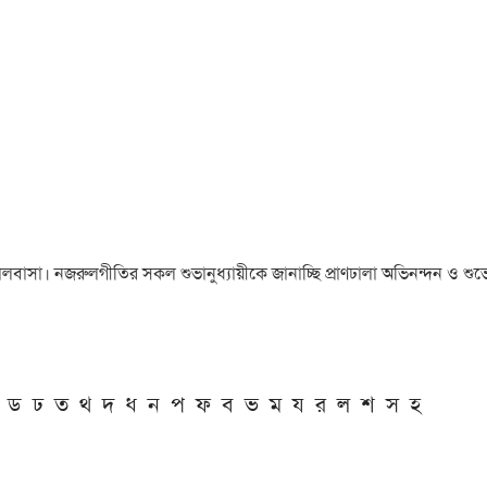
া ও ভালবাসা। নজরুলগীতির সকল শুভানুধ্যায়ীকে জানাচ্ছি প্রাণঢালা অভিনন্দন ও শুভে
ড
ঢ
ত
থ
দ
ধ
ন
প
ফ
ব
ভ
ম
য
র
ল
শ
স
হ