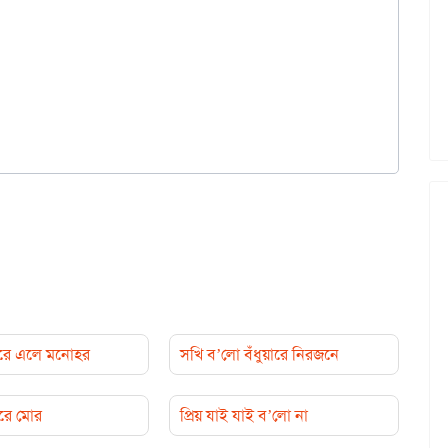
রে এলে মনোহর
সখি ব’লো বঁধুয়ারে নিরজনে
ারে মোর
প্রিয় যাই যাই ব’লো না