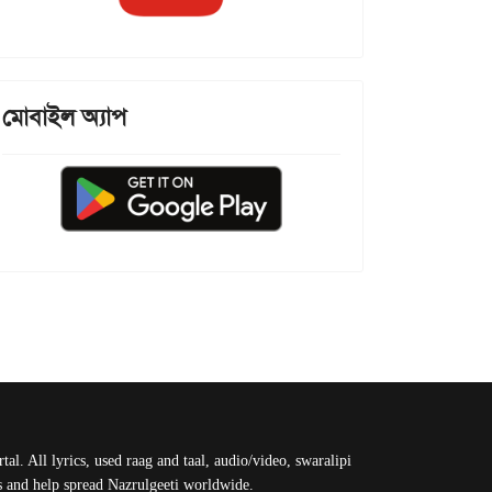
মোবাইল অ্যাপ
al. All lyrics, used raag and taal, audio/video, swaralipi
us and help spread Nazrulgeeti worldwide.