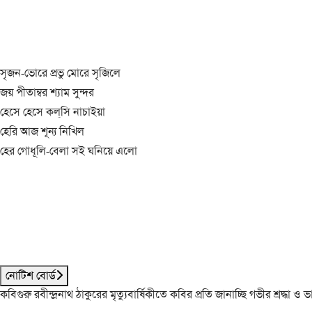
সৃজন-ভোরে প্রভু মোরে সৃজিলে
জয় পীতাম্বর শ্যাম সুন্দর
হেসে হেসে কল্‌সি নাচাইয়া
হেরি আজ শূন্য নিখিল
হের গোধূলি-বেলা সই ঘনিয়ে এলো
নোটিশ বোর্ড
কবিগুরু রবীন্দ্রনাথ ঠাকুরের মৃত্যুবার্ষিকীতে কবির প্রতি জানাচ্ছি গভীর শ্রদ্ধ