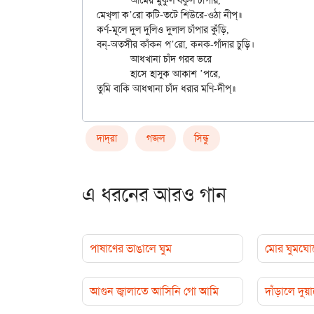
	আমের মুকুল বকুল চাঁপায়,

মেখ্‌লা ক’রো কটি-তটে শিউরে-ওঠা নীপ্॥

কর্ণ-মূলে দুল দুলিও দুলাল চাঁপার কুঁড়ি,

বন্-অতসীর কাঁকন প’রো, কনক-গাঁদার চুড়ি।

	আধখানা চাঁদ গরব ভরে

	হাসে হাসুক আকাশ ’পরে,

দাদ্‌রা
গজল
সিন্ধু
এ ধরনের আরও গান
পাষাণের ভাঙালে ঘুম
মোর ঘুমঘো
আগুন জ্বালাতে আসিনি গো আমি
দাঁড়ালে দুয়