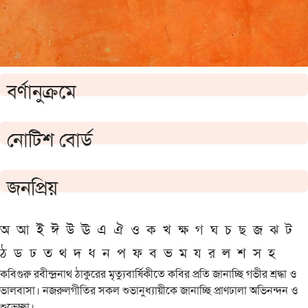
বর্ণানুক্রমে
নোটিশ বোর্ড
জনপ্রিয়
অ
আ
ই
ঈ
উ
ঊ
এ
ঐ
ও
ক
খ
ক্ষ
গ
ঘ
চ
ছ
জ
ঝ
ট
ঠ
ড
ঢ
ত
থ
দ
ধ
ন
প
ফ
ব
ভ
ম
য
র
ল
শ
স
হ
কবিগুরু রবীন্দ্রনাথ ঠাকুরের মৃত্যুবার্ষিকীতে কবির প্রতি জানাচ্ছি গভীর শ্রদ্ধা ও
ভালবাসা। নজরুলগীতির সকল শুভানুধ্যায়ীকে জানাচ্ছি প্রাণঢালা অভিনন্দন ও
শুভেচ্ছা।