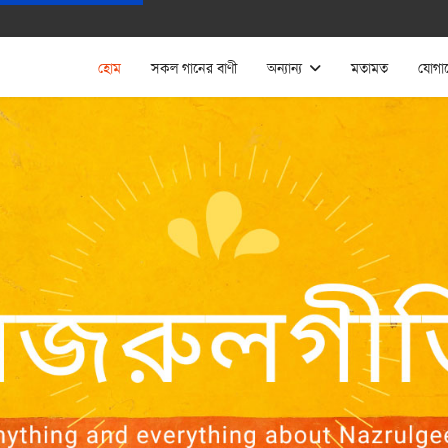
হোম
সকল গানের বাণী
অন্যান্য
মতামত
যোগা