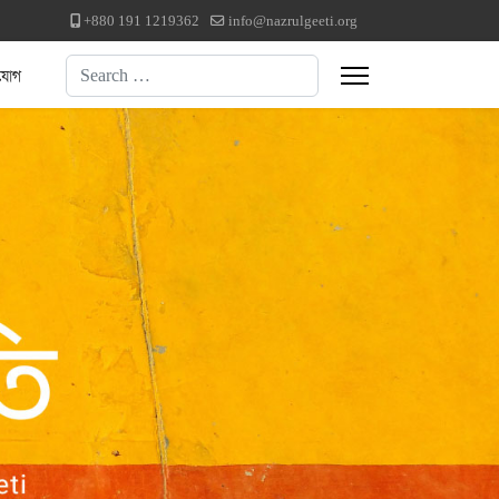
+880 191 1219362
info@nazrulgeeti.org
Search
যোগ