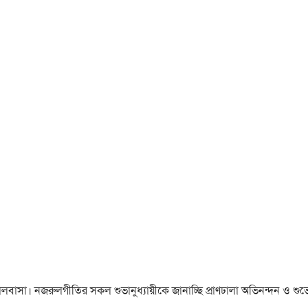
া ও ভালবাসা। নজরুলগীতির সকল শুভানুধ্যায়ীকে জানাচ্ছি প্রাণঢালা অভিনন্দন ও শুভে