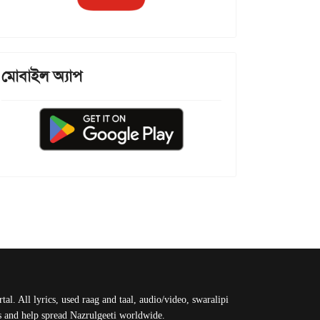
মোবাইল অ্যাপ
al. All lyrics, used raag and taal, audio/video, swaralipi
us and help spread Nazrulgeeti worldwide.