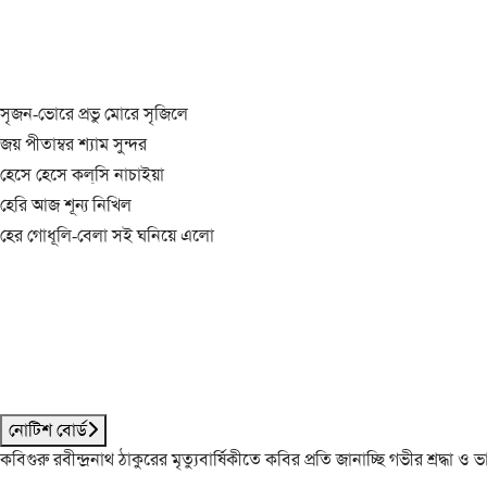
সৃজন-ভোরে প্রভু মোরে সৃজিলে
জয় পীতাম্বর শ্যাম সুন্দর
হেসে হেসে কল্‌সি নাচাইয়া
হেরি আজ শূন্য নিখিল
হের গোধূলি-বেলা সই ঘনিয়ে এলো
নোটিশ বোর্ড
কবিগুরু রবীন্দ্রনাথ ঠাকুরের মৃত্যুবার্ষিকীতে কবির প্রতি জানাচ্ছি গভীর শ্রদ্ধ