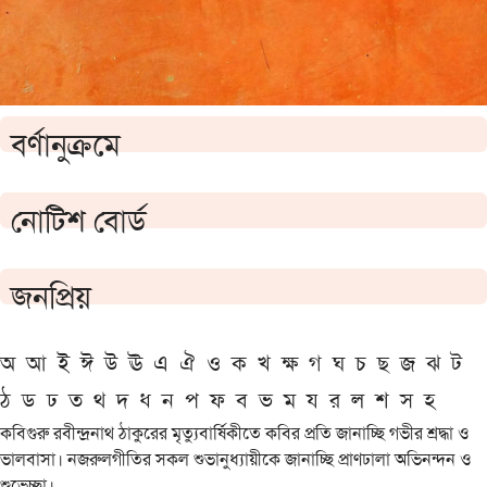
বর্ণানুক্রমে
নোটিশ বোর্ড
জনপ্রিয়
অ
আ
ই
ঈ
উ
ঊ
এ
ঐ
ও
ক
খ
ক্ষ
গ
ঘ
চ
ছ
জ
ঝ
ট
ঠ
ড
ঢ
ত
থ
দ
ধ
ন
প
ফ
ব
ভ
ম
য
র
ল
শ
স
হ
কবিগুরু রবীন্দ্রনাথ ঠাকুরের মৃত্যুবার্ষিকীতে কবির প্রতি জানাচ্ছি গভীর শ্রদ্ধা ও
ভালবাসা। নজরুলগীতির সকল শুভানুধ্যায়ীকে জানাচ্ছি প্রাণঢালা অভিনন্দন ও
শুভেচ্ছা।