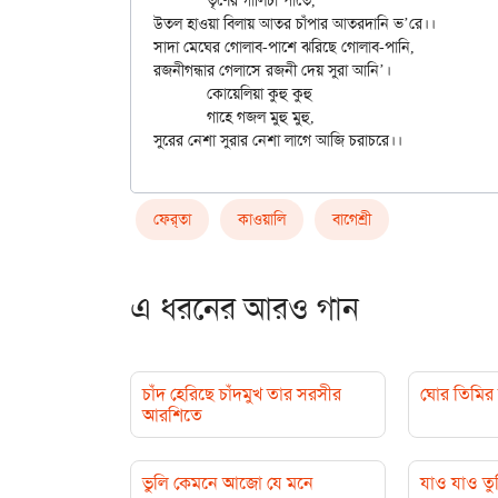
	তৃণের গালিচা পাতে,

উতল হাওয়া বিলায় আতর চাঁপার আতরদানি ভ’রে।।

সাদা মেঘের গোলাব-পাশে ঝরিছে গোলাব-পানি,

রজনীগন্ধার গেলাসে রজনী দেয় সুরা আনি’।

	কোয়েলিয়া কুহু কুহু

	গাহে গজল মুহু মুহু,

ফের্‌তা
কাওয়ালি
বাগেশ্রী
এ ধরনের আরও গান
চাঁদ হেরিছে চাঁদমুখ তার সরসীর
ঘোর তিমির
আরশিতে
ভুলি কেমনে আজো যে মনে
যাও যাও তু