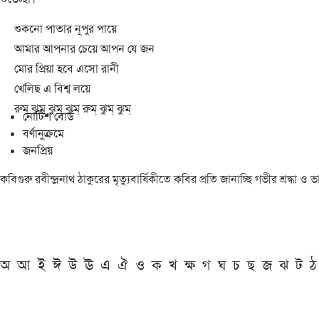
শুকনো পাতার নূপুর পায়ে
আমার আপনার চেয়ে আপন যে জন
মোর প্রিয়া হবে এসো রানী
খেলিছ এ বিশ্ব লয়ে
রুম্ ঝুম্ ঝুম্ ঝুম্ রুম্ ঝুম্ ঝুম্
নোটিশ বোর্ড
বর্ণানুক্রমে
জনপ্রিয়
কবিগুরু রবীন্দ্রনাথ ঠাকুরের মৃত্যুবার্ষিকীতে কবির প্রতি জানাচ্ছি গভীর শ্রদ্ধ
অ
আ
ই
ঈ
উ
ঊ
এ
ঐ
ও
ক
খ
ক্ষ
গ
ঘ
চ
ছ
জ
ঝ
ট
ঠ