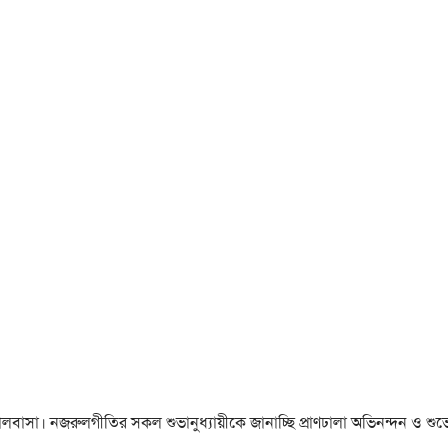
া ও ভালবাসা। নজরুলগীতির সকল শুভানুধ্যায়ীকে জানাচ্ছি প্রাণঢালা অভিনন্দন ও শুভে