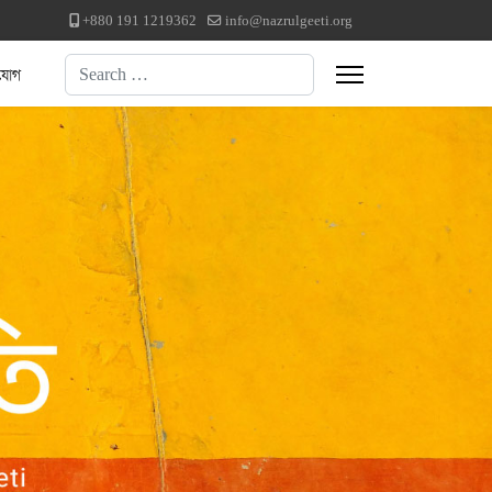
+880 191 1219362
info@nazrulgeeti.org
Search
যোগ