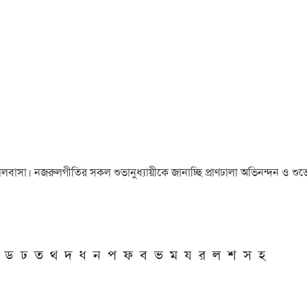
া ও ভালবাসা। নজরুলগীতির সকল শুভানুধ্যায়ীকে জানাচ্ছি প্রাণঢালা অভিনন্দন ও শুভে
ড
ঢ
ত
থ
দ
ধ
ন
প
ফ
ব
ভ
ম
য
র
ল
শ
স
হ