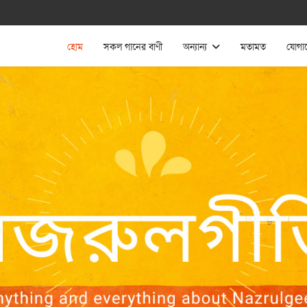
হোম
সকল গানের বাণী
অন্যান্য
মতামত
যোগা