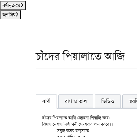
বর্ণানুক্রমে
জনপ্রিয়
চাঁদের পিয়ালাতে আজি
বাণী
রাগ ও তাল
ভিডিও
স্বর
চাঁদের পিয়ালাতে আজি জোছনা-শিরাজি ঝরে।

ঝিমায় নেশায় নিশীথিনী সে-শরাব পান ক’রে।।

	সবুজ বনের জল্‌সাতে
