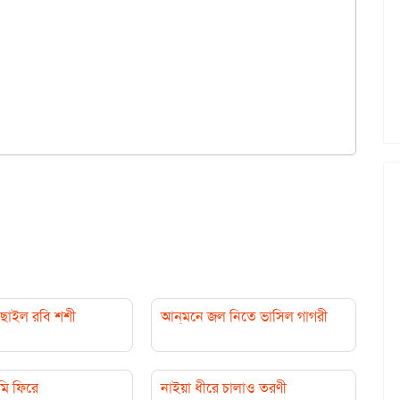
 ছাইল রবি শশী
আন্‌মনে জল নিতে ভাসিল গাগরী
মি ফিরে
নাইয়া ধীরে চালাও তরণী