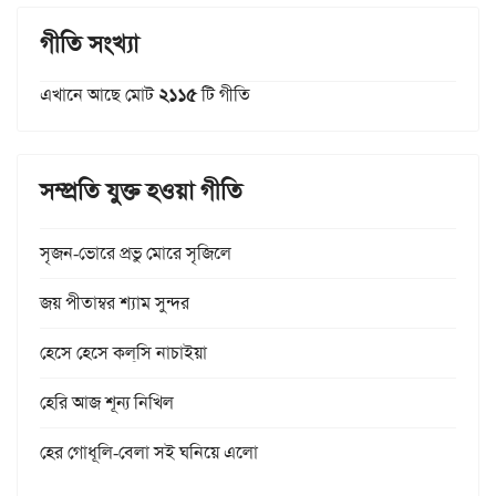
গীতি সংখ্যা
এখানে আছে মোট
২১১৫
টি গীতি
সম্প্রতি যুক্ত হওয়া গীতি
সৃজন-ভোরে প্রভু মোরে সৃজিলে
জয় পীতাম্বর শ্যাম সুন্দর
হেসে হেসে কল্‌সি নাচাইয়া
হেরি আজ শূন্য নিখিল
হের গোধূলি-বেলা সই ঘনিয়ে এলো