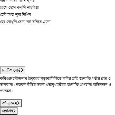
জয় পীতাম্বর শ্যাম সুন্দর
হেসে হেসে কল্‌সি নাচাইয়া
হেরি আজ শূন্য নিখিল
হের গোধূলি-বেলা সই ঘনিয়ে এলো
নোটিশ বোর্ড
কবিগুরু রবীন্দ্রনাথ ঠাকুরের মৃত্যুবার্ষিকীতে কবির প্রতি জানাচ্ছি গভীর শ্রদ্ধা ও
ভালবাসা। নজরুলগীতির সকল শুভানুধ্যায়ীকে জানাচ্ছি প্রাণঢালা অভিনন্দন ও
শুভেচ্ছা।
বর্ণানুক্রমে
জনপ্রিয়