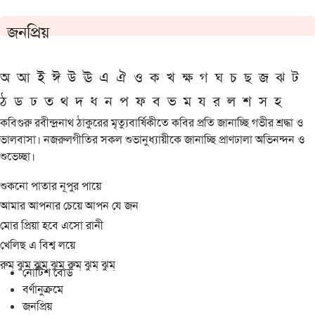
জনপ্রিয়
অ
আ
ই
ঈ
উ
ঊ
এ
ঐ
ও
ক
খ
ক্ষ
গ
ঘ
চ
ছ
জ
ঝ
ট
ঠ
ড
ঢ
ত
থ
দ
ধ
ন
প
ফ
ব
ভ
ম
য
র
ল
শ
স
হ
কবিগুরু রবীন্দ্রনাথ ঠাকুরের মৃত্যুবার্ষিকীতে কবির প্রতি জানাচ্ছি গভীর শ্রদ্ধা ও
ভালবাসা। নজরুলগীতির সকল শুভানুধ্যায়ীকে জানাচ্ছি প্রাণঢালা অভিনন্দন ও
শুভেচ্ছা।
শুকনো পাতার নূপুর পায়ে
আমার আপনার চেয়ে আপন যে জন
মোর প্রিয়া হবে এসো রানী
খেলিছ এ বিশ্ব লয়ে
রুম্ ঝুম্ ঝুম্ ঝুম্ রুম্ ঝুম্ ঝুম্
নোটিশ বোর্ড
বর্ণানুক্রমে
জনপ্রিয়