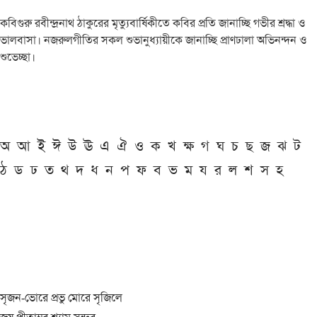
কবিগুরু রবীন্দ্রনাথ ঠাকুরের মৃত্যুবার্ষিকীতে কবির প্রতি জানাচ্ছি গভীর শ্রদ্ধা ও
ভালবাসা। নজরুলগীতির সকল শুভানুধ্যায়ীকে জানাচ্ছি প্রাণঢালা অভিনন্দন ও
শুভেচ্ছা।
অ
আ
ই
ঈ
উ
ঊ
এ
ঐ
ও
ক
খ
ক্ষ
গ
ঘ
চ
ছ
জ
ঝ
ট
ঠ
ড
ঢ
ত
থ
দ
ধ
ন
প
ফ
ব
ভ
ম
য
র
ল
শ
স
হ
সৃজন-ভোরে প্রভু মোরে সৃজিলে