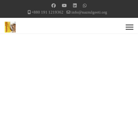
+880 191 1219362
info@nazrulgeeti.org