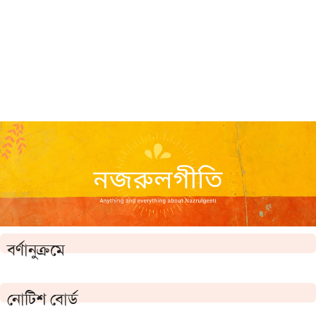
বর্ণানুক্রমে
নোটিশ বোর্ড